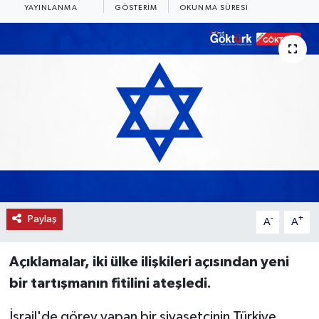
YAYINLANMA
GÖSTERIM
OKUNMA SÜRESI
KEMERBURGAZ
KÜLTÜR - SANAT
MAGAZİN
ÖZEL HABER
SAĞLIK
SPOR
Paylaş
-
+
A
A
TEKNOLOJİ
Açıklamalar, iki ülke ilişkileri açısından yeni
TİCARET
bir tartışmanın fitilini ateşledi.
İsrail'de görev yapan bir siyasetçinin Türkiye
YAŞAM