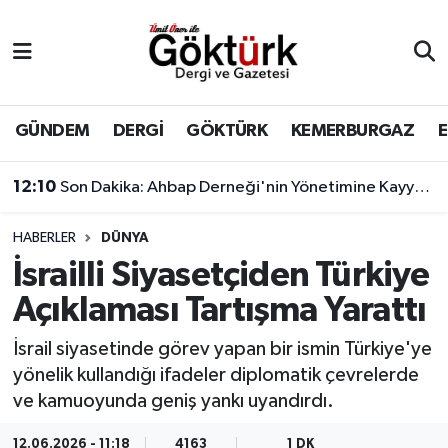
Anne Çocuk
Eyüpsultan Hava Durumu
BİLİM
Eyüpsultan Trafik Yoğunluk Haritası
GÜNDEM
DERGİ
GÖKTÜRK
KEMERBURGAZ
DERGİ
Süper Lig Puan Durumu ve Fikstür
12:10
Son Dakika: Ahbap Derneği'nin Yönetimine Kayyum Atandı
DÜNYA
Tüm Manşetler
HABERLER
DÜNYA
İsrailli Siyasetçiden Türkiye
EĞİTİM
Son Dakika Haberleri
Açıklaması Tartışma Yarattı
EKONOMİ
Haber Arşivi
İsrail siyasetinde görev yapan bir ismin Türkiye'ye
yönelik kullandığı ifadeler diplomatik çevrelerde
GÖKTÜRK
ve kamuoyunda geniş yankı uyandırdı.
GÜNDEM
12.06.2026 - 11:18
4163
1 DK