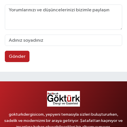
Gönder
gokturkdergisicom, yepyeni temasıyla sizleri buluştururken,
sadelik ve modernizmi bir araya getiriyor. Şatafattan kaçınıyor ve
insanlara haber okuyabilecekleri bir altyapı sunuyor.