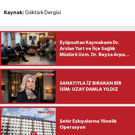
Kaynak:
Göktürk Dergisi
Eyüpsultan Kaymakamı Dr.
Arslan Yurt ve İlçe Sağlık
Müdürü Uzm. Dr. Beyza Arpacı
Saylar’dan Hayırlı Olsun
Ziyareti
SANATIYLA İZ BIRAKAN BİR
İSİM: UZAY DAMLA YILDIZ
Şehir Eşkıyalarına Yönelik
Operasyon