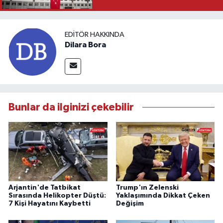
EDITÖR HAKKINDA
Dilara Bora
Bunlar da ilginizi çekebilir
Arjantin'de Tatbikat
Trump'ın Zelenski
Sırasında Helikopter Düştü:
Yaklaşımında Dikkat Çeken
7 Kişi Hayatını Kaybetti
Değişim