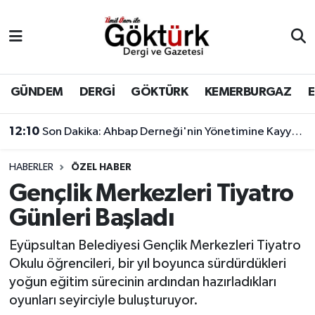
Anne Çocuk
Eyüpsultan Hava Durumu
BİLİM
Eyüpsultan Trafik Yoğunluk Haritası
GÜNDEM
DERGİ
GÖKTÜRK
KEMERBURGAZ
DERGİ
Süper Lig Puan Durumu ve Fikstür
12:10
Son Dakika: Ahbap Derneği'nin Yönetimine Kayyum Atandı
DÜNYA
Tüm Manşetler
HABERLER
ÖZEL HABER
Gençlik Merkezleri Tiyatro
EĞİTİM
Son Dakika Haberleri
Günleri Başladı
EKONOMİ
Haber Arşivi
Eyüpsultan Belediyesi Gençlik Merkezleri Tiyatro
Okulu öğrencileri, bir yıl boyunca sürdürdükleri
GÖKTÜRK
yoğun eğitim sürecinin ardından hazırladıkları
oyunları seyirciyle buluşturuyor.
GÜNDEM