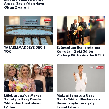
Arpacı Saylar’dan Hayırlı
Olsun Ziyareti
YASAKLI MADDEYE GEÇİT
Eyüpsultan İlçe Jandarma
YOK
Komutanı Zeki Gülter,
Yüzbaşı Rütbesine Terfi Etti
Lüleburgaz’da Makyaj
Makyaj Sanatçısı Uzay
Sanatçısı Uzay Damla
Damla Yıldız, Uluslararası
Yıldız’dan Unutulmaz
Başarılarıyla Türkiye’yi
Eğitim
Temsil Ediyor