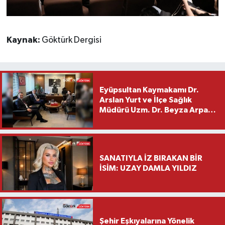
Kaynak:
Göktürk Dergisi
Eyüpsultan Kaymakamı Dr.
Arslan Yurt ve İlçe Sağlık
Müdürü Uzm. Dr. Beyza Arpacı
Saylar’dan Hayırlı Olsun
Ziyareti
SANATIYLA İZ BIRAKAN BİR
İSİM: UZAY DAMLA YILDIZ
Şehir Eşkıyalarına Yönelik