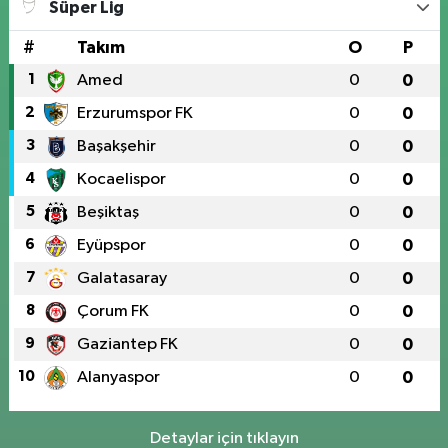
Süper Lig
#
Takım
O
P
1
Amed
0
0
2
Erzurumspor FK
0
0
3
Başakşehir
0
0
4
Kocaelispor
0
0
5
Beşiktaş
0
0
6
Eyüpspor
0
0
7
Galatasaray
0
0
8
Çorum FK
0
0
9
Gaziantep FK
0
0
10
Alanyaspor
0
0
Detaylar için tıklayın