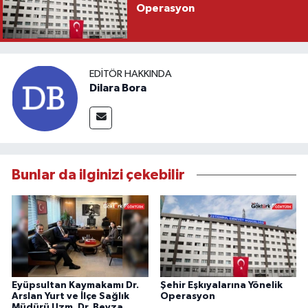
Operasyon
EDITÖR HAKKINDA
Dilara Bora
Bunlar da ilginizi çekebilir
Eyüpsultan Kaymakamı Dr.
Şehir Eşkıyalarına Yönelik
Arslan Yurt ve İlçe Sağlık
Operasyon
Müdürü Uzm. Dr. Beyza