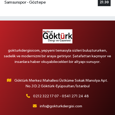
Samsunspor - Göztepe
21:30
gokturkdergisicom, yepyeni temasıyla sizleri buluştururken,
sadelik ve modernizmi bir araya getiriyor. Şatafattan kaçınıyor ve
insanlara haber okuyabilecekleri bir altyapı sunuyor.
Göktürk Merkez Mahallesi Üstküme Sokak Manolya Apt.
No.3 D.2 Göktürk-Eyüpsultan/İstanbul
0212 322 17 07 - 0541 271 24 48
info@gokturkdergisi.com