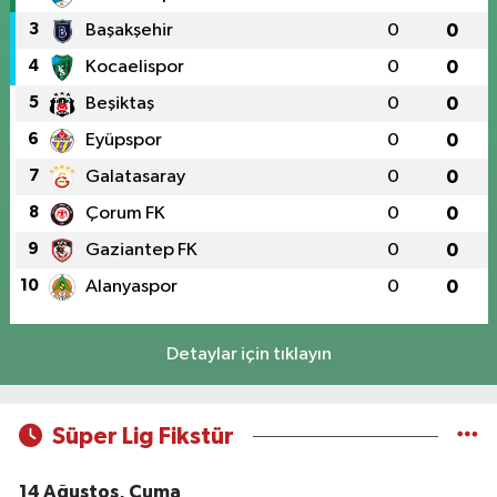
3
Başakşehir
0
0
4
Kocaelispor
0
0
5
Beşiktaş
0
0
6
Eyüpspor
0
0
7
Galatasaray
0
0
8
Çorum FK
0
0
9
Gaziantep FK
0
0
10
Alanyaspor
0
0
Detaylar için tıklayın
Süper Lig Fikstür
14 Ağustos, Cuma