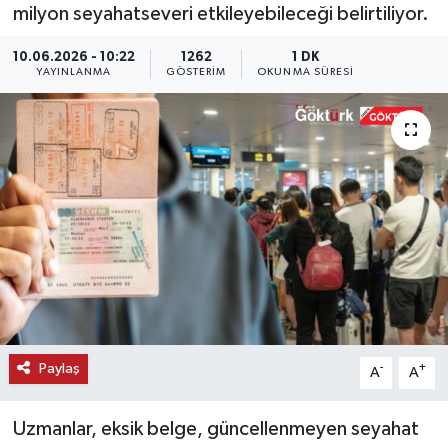
milyon seyahatseveri etkileyebileceği belirtiliyor.
KEMERBURGAZ
10.06.2026 - 10:22
1262
1 DK
YAYINLANMA
GÖSTERIM
OKUNMA SÜRESI
KÜLTÜR - SANAT
MAGAZİN
ÖZEL HABER
SAĞLIK
SPOR
TEKNOLOJİ
Paylaş
-
+
A
A
TİCARET
Uzmanlar, eksik belge, güncellenmeyen seyahat
YAŞAM