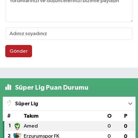
Gönder
Süper Lig Puan Durumu
Süper Lig
#
Takım
O
P
1
Amed
0
0
2
Erzurumspor FK
0
0