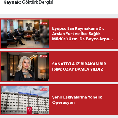
Kaynak:
Göktürk Dergisi
Eyüpsultan Kaymakamı Dr.
Arslan Yurt ve İlçe Sağlık
Müdürü Uzm. Dr. Beyza Arpacı
Saylar’dan Hayırlı Olsun
Ziyareti
SANATIYLA İZ BIRAKAN BİR
İSİM: UZAY DAMLA YILDIZ
Şehir Eşkıyalarına Yönelik
Operasyon