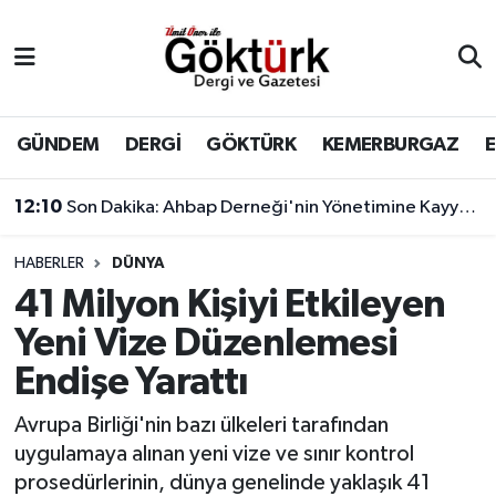
Anne Çocuk
Eyüpsultan Hava Durumu
BİLİM
Eyüpsultan Trafik Yoğunluk Haritası
GÜNDEM
DERGİ
GÖKTÜRK
KEMERBURGAZ
DERGİ
Süper Lig Puan Durumu ve Fikstür
12:10
Son Dakika: Ahbap Derneği'nin Yönetimine Kayyum Atandı
DÜNYA
Tüm Manşetler
HABERLER
DÜNYA
41 Milyon Kişiyi Etkileyen
EĞİTİM
Son Dakika Haberleri
Yeni Vize Düzenlemesi
EKONOMİ
Haber Arşivi
Endişe Yarattı
GÖKTÜRK
Avrupa Birliği'nin bazı ülkeleri tarafından
uygulamaya alınan yeni vize ve sınır kontrol
GÜNDEM
prosedürlerinin, dünya genelinde yaklaşık 41