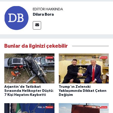
EDITÖR HAKKINDA
Dilara Bora
Bunlar da ilginizi çekebilir
Arjantin'de Tatbikat
Trump'ın Zelenski
Sırasında Helikopter Düştü:
Yaklaşımında Dikkat Çeken
7 Kişi Hayatını Kaybetti
Değişim