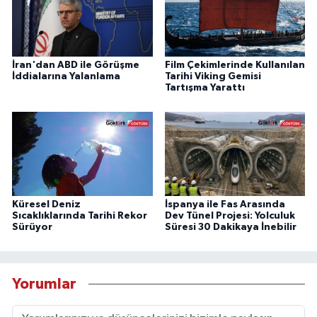
İran'dan ABD ile Görüşme
Film Çekimlerinde Kullanılan
İddialarına Yalanlama
Tarihi Viking Gemisi
Tartışma Yarattı
Küresel Deniz
İspanya ile Fas Arasında
Sıcaklıklarında Tarihi Rekor
Dev Tünel Projesi: Yolculuk
Sürüyor
Süresi 30 Dakikaya İnebilir
Yorumlar