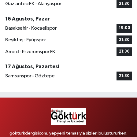
Gaziantep FK - Alanyaspor
21:30
16 Ağustos, Pazar
Başakşehir - Kocaelispor
19:00
Beşiktaş - Eyüpspor
21:30
Amed - Erzurumspor FK
21:30
17 Ağustos, Pazartesi
Samsunspor - Göztepe
21:30
gokturkdergisicom, yepyeni temasıyla sizleri buluştururken,