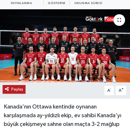
YAYINLANMA
GÖSTERIM
OKUNMA SÜRESI
KEMERBURGAZ
KÜLTÜR - SANAT
MAGAZİN
ÖZEL HABER
SAĞLIK
SPOR
Paylaş
-
+
A
A
TEKNOLOJİ
Kanada'nın Ottawa kentinde oynanan
TİCARET
karşılaşmada ay-yıldızlı ekip, ev sahibi Kanada'yı
büyük çekişmeye sahne olan maçta 3-2 mağlup
YAŞAM