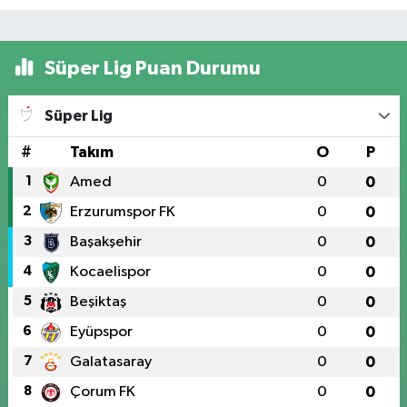
Süper Lig Puan Durumu
Süper Lig
#
Takım
O
P
1
Amed
0
0
2
Erzurumspor FK
0
0
3
Başakşehir
0
0
4
Kocaelispor
0
0
5
Beşiktaş
0
0
6
Eyüpspor
0
0
7
Galatasaray
0
0
8
Çorum FK
0
0