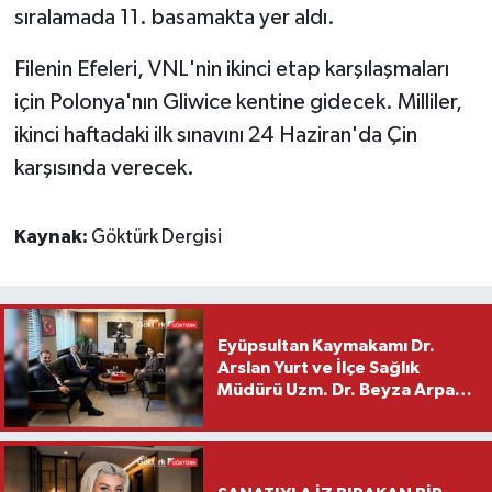
sıralamada 11. basamakta yer aldı.
Filenin Efeleri, VNL'nin ikinci etap karşılaşmaları
için Polonya'nın Gliwice kentine gidecek. Milliler,
ikinci haftadaki ilk sınavını 24 Haziran'da Çin
karşısında verecek.
Kaynak:
Göktürk Dergisi
Eyüpsultan Kaymakamı Dr.
Arslan Yurt ve İlçe Sağlık
Müdürü Uzm. Dr. Beyza Arpacı
Saylar’dan Hayırlı Olsun
Ziyareti