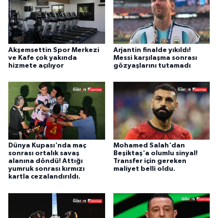
Akşemsettin Spor Merkezi
Arjantin finalde yıkıldı!
ve Kafe çok yakında
Messi karşılaşma sonrası
hizmete açılıyor
gözyaşlarını tutamadı
Dünya Kupası'nda maç
Mohamed Salah'dan
sonrası ortalık savaş
Beşiktaş'a olumlu sinyal!
alanına döndü! Attığı
Transfer için gereken
yumruk sonrası kırmızı
maliyet belli oldu.
kartla cezalandırıldı.