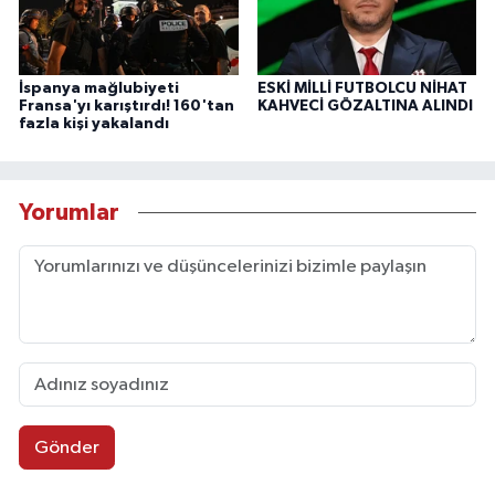
İspanya mağlubiyeti
ESKİ MİLLİ FUTBOLCU NİHAT
Fransa'yı karıştırdı! 160'tan
KAHVECİ GÖZALTINA ALINDI
fazla kişi yakalandı
Yorumlar
Gönder