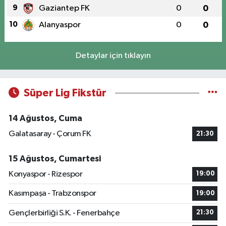
9
Gaziantep FK
0
0
10
Alanyaspor
0
0
Detaylar için tıklayın
Süper Lig Fikstür
14 Ağustos, Cuma
Galatasaray - Çorum FK
21:30
15 Ağustos, Cumartesi
Konyaspor - Rizespor
19:00
Kasımpaşa - Trabzonspor
19:00
Gençlerbirliği S.K. - Fenerbahçe
21:30