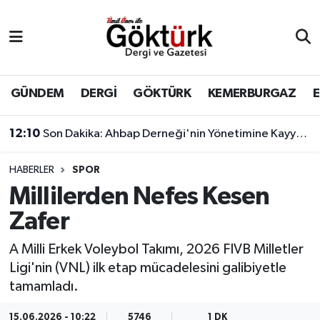
Anne Çocuk
Eyüpsultan Hava Durumu
BİLİM
Eyüpsultan Trafik Yoğunluk Haritası
GÜNDEM
DERGİ
GÖKTÜRK
KEMERBURGAZ
DERGİ
Süper Lig Puan Durumu ve Fikstür
12:10
Son Dakika: Ahbap Derneği'nin Yönetimine Kayyum Atandı
DÜNYA
Tüm Manşetler
HABERLER
SPOR
Millilerden Nefes Kesen
EĞİTİM
Son Dakika Haberleri
Zafer
EKONOMİ
Haber Arşivi
A Milli Erkek Voleybol Takımı, 2026 FIVB Milletler
Ligi'nin (VNL) ilk etap mücadelesini galibiyetle
GÖKTÜRK
tamamladı.
GÜNDEM
15.06.2026 - 10:22
5746
1 DK