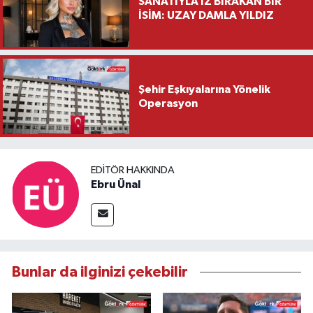
SANATIYLA İZ BIRAKAN BİR
İSİM: UZAY DAMLA YILDIZ
Şehir Eşkıyalarına Yönelik
Operasyon
EDITÖR HAKKINDA
Ebru Ünal
Bunlar da ilginizi çekebilir