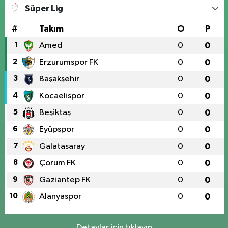
Süper Lig
#
Takım
O
P
1
Amed
0
0
2
Erzurumspor FK
0
0
3
Başakşehir
0
0
4
Kocaelispor
0
0
5
Beşiktaş
0
0
6
Eyüpspor
0
0
7
Galatasaray
0
0
8
Çorum FK
0
0
9
Gaziantep FK
0
0
10
Alanyaspor
0
0
Detaylar için tıklayın