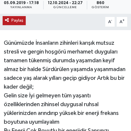
05.09.2019 - 17:18
12.10.2024 - 22:27
860
YAYINLANMA
GÜNCELLEME
GÖSTERIM
KEMERBURGAZ
Paylaş
-
+
A
A
KÜLTÜR - SANAT
MAGAZİN
Günümüzde İnsanların zihinleri karışık mutsuz
stresli ve gergin hoşgörü merhamet duyguları
ÖZEL HABER
tamamen tükenmiş durumda yaşamdan keyif
almaz bir halde Sürdürülen yaşamda yaşanmadan
SAĞLIK
sadece yaş alarak yılları geçip gidiyor Artık bu bir
SPOR
kader değil;
Gelin size İyi gelmeyen tüm yaşantı
TEKNOLOJİ
özelliklerinden zihinsel duygusal ruhsal
yüklerinizden arındırıp yüksek bir enerji frekans
TİCARET
boyutuna uyumlayalım
YAŞAM
Bu Enerji Çok Boyutlu bir enerjidir Şansınızı