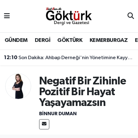
Anne Çocuk
Eyüpsultan Hava Durumu
BİLİM
Eyüpsultan Trafik Yoğunluk Haritası
GÜNDEM
DERGİ
GÖKTÜRK
KEMERBURGAZ
DERGİ
Süper Lig Puan Durumu ve Fikstür
12:10
Son Dakika: Ahbap Derneği'nin Yönetimine Kayyum Atandı
DÜNYA
Tüm Manşetler
Negatif Bir Zihinle
EĞİTİM
Son Dakika Haberleri
Pozitif Bir Hayat
Yaşayamazsın
EKONOMİ
Haber Arşivi
BINNUR DUMAN
GÖKTÜRK
GÜNDEM