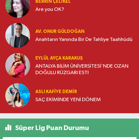
BERRIN ÇELIKEL
Are you OK?
AV. ONUR GÜLDOĞAN
Anahtarın Yanında Bir De Tahliye Taahhüdü
EYLÜL AYÇA KARAKUŞ
ANTALYA BİLİM ÜNİVERSİTESİ'NDE OZAN
DOĞULU RÜZGARI ESTİ
ASLI KAFIYE DEMIR
SAÇ EKİMİNDE YENİ DÖNEM
Süper Lig Puan Durumu