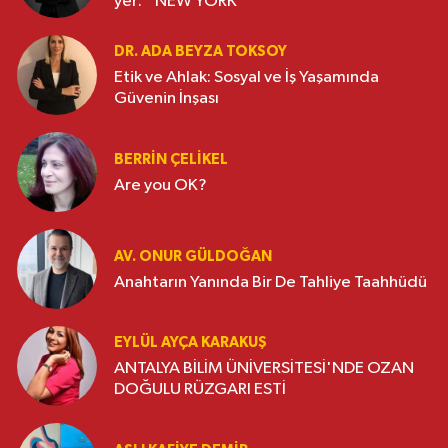
yer: ‘’NEW YORK’’
DR. ADA BEYZA TOKSOY
Etik ve Ahlak: Sosyal ve İş Yaşamında
Güvenin İnşası
BERRIN ÇELIKEL
Are you OK?
AV. ONUR GÜLDOĞAN
Anahtarın Yanında Bir De Tahliye Taahhüdü
EYLÜL AYÇA KARAKUŞ
ANTALYA BİLİM ÜNİVERSİTESİ'NDE OZAN
DOĞULU RÜZGARI ESTİ