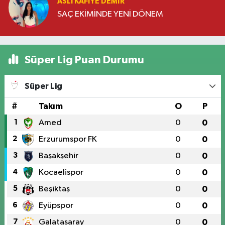
ASLI KAFIYE DEMIR
SAÇ EKİMİNDE YENİ DÖNEM
Süper Lig Puan Durumu
Süper Lig
#
Takım
O
P
1
Amed
0
0
2
Erzurumspor FK
0
0
3
Başakşehir
0
0
4
Kocaelispor
0
0
5
Beşiktaş
0
0
6
Eyüpspor
0
0
7
Galatasaray
0
0