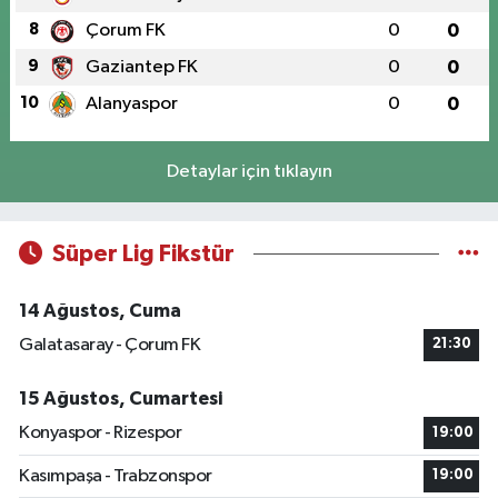
8
Çorum FK
0
0
9
Gaziantep FK
0
0
10
Alanyaspor
0
0
Detaylar için tıklayın
Süper Lig Fikstür
14 Ağustos, Cuma
Galatasaray - Çorum FK
21:30
15 Ağustos, Cumartesi
Konyaspor - Rizespor
19:00
Kasımpaşa - Trabzonspor
19:00