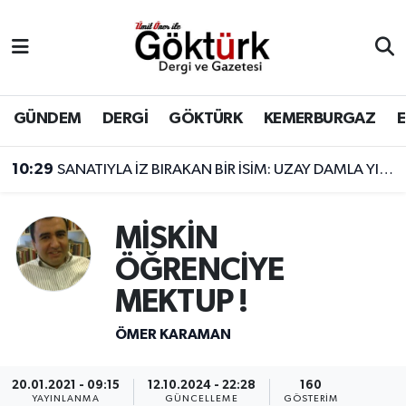
Anne Çocuk
Eyüpsultan Hava Durumu
BİLİM
Eyüpsultan Trafik Yoğunluk Haritası
GÜNDEM
DERGİ
GÖKTÜRK
KEMERBURGAZ
DERGİ
Süper Lig Puan Durumu ve Fikstür
10:29
SANATIYLA İZ BIRAKAN BİR İSİM: UZAY DAMLA YILDIZ
DÜNYA
Tüm Manşetler
12:34
Yeraltı'nın Melek'i Ülkü Hilal Çiftçi’nin babası Hakan Çelebi'den şikayetçi oldu! Menajerlik şirketinden jet açıklama
MİSKİN
EĞİTİM
Son Dakika Haberleri
ÖĞRENCİYE
MEKTUP !
EKONOMİ
Haber Arşivi
ÖMER KARAMAN
GÖKTÜRK
20.01.2021 - 09:15
12.10.2024 - 22:28
160
GÜNDEM
YAYINLANMA
GÜNCELLEME
GÖSTERIM