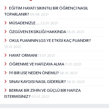
EĞİTİM HAYATI SIKINTILI BİR ÖĞRENCİ NASIL
TOPARLANIR?
09.08.2021
MÜSADENİZLE…
22.01.2021
ÖZGÜVEN EKSİKLİĞİ HAKKINDA
18.01.2021
OKUL PUANININ LGS YE ETKİSİ KAÇ PUANDIR?
15.01.2021
HAYAT ORMANI
13.01.2021
ÖĞRENME VE HAFIZAYA ALMA
11.01.2021
İYİ BİR LİSE NEDEN ÖNEMLİ?
08.01.2021
SINAV KAYGISI NASIL GİDERİLİR?
06.01.2021
BERRAK BİR ZİHİN VE GÜÇLÜ BİR HAFIZA
İSTERMİSİNİZ?
05.01.2021