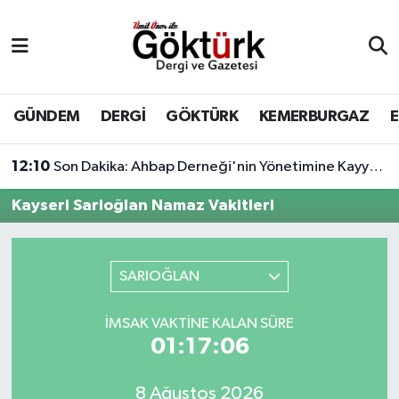
Anne Çocuk
Eyüpsultan Hava Durumu
BİLİM
Eyüpsultan Trafik Yoğunluk Haritası
GÜNDEM
DERGİ
GÖKTÜRK
KEMERBURGAZ
DERGİ
Süper Lig Puan Durumu ve Fikstür
12:10
Son Dakika: Ahbap Derneği'nin Yönetimine Kayyum Atandı
DÜNYA
Tüm Manşetler
Kayseri Sarioğlan Namaz Vakitleri
EĞİTİM
Son Dakika Haberleri
SARIOĞLAN
EKONOMİ
Haber Arşivi
İMSAK VAKTINE KALAN SÜRE
GÖKTÜRK
01:17:06
GÜNDEM
8 Ağustos 2026