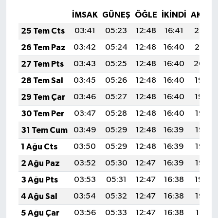
İMSAK
GÜNEŞ
ÖĞLE
İKINDI
AKŞA
25 Tem Cts
03:41
05:23
12:48
16:41
20:02
26 Tem Paz
03:42
05:24
12:48
16:40
20:01
27 Tem Pts
03:43
05:25
12:48
16:40
20:00
28 Tem Sal
03:45
05:26
12:48
16:40
19:59
29 Tem Çar
03:46
05:27
12:48
16:40
19:59
30 Tem Per
03:47
05:28
12:48
16:40
19:58
31 Tem Cum
03:49
05:29
12:48
16:39
19:57
1 Ağu Cts
03:50
05:29
12:48
16:39
19:56
2 Ağu Paz
03:52
05:30
12:47
16:39
19:55
3 Ağu Pts
03:53
05:31
12:47
16:38
19:54
4 Ağu Sal
03:54
05:32
12:47
16:38
19:53
5 Ağu Çar
03:56
05:33
12:47
16:38
19:51