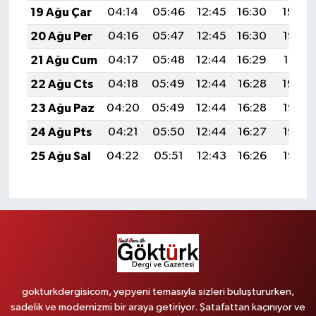
19 Ağu Çar
04:14
05:46
12:45
16:30
19:34
20 Ağu Per
04:16
05:47
12:45
16:30
19:33
21 Ağu Cum
04:17
05:48
12:44
16:29
19:31
22 Ağu Cts
04:18
05:49
12:44
16:28
19:30
23 Ağu Paz
04:20
05:49
12:44
16:28
19:28
24 Ağu Pts
04:21
05:50
12:44
16:27
19:27
25 Ağu Sal
04:22
05:51
12:43
16:26
19:26
gokturkdergisicom, yepyeni temasıyla sizleri buluştururken,
sadelik ve modernizmi bir araya getiriyor. Şatafattan kaçınıyor ve