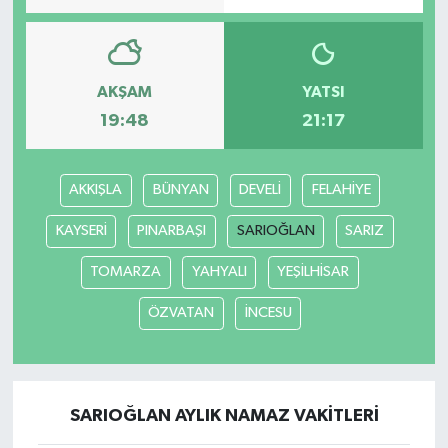
AKŞAM
YATSI
19:48
21:17
AKKIŞLA
BÜNYAN
DEVELİ
FELAHİYE
KAYSERİ
PINARBAŞI
SARIOĞLAN
SARIZ
TOMARZA
YAHYALI
YEŞİLHİSAR
ÖZVATAN
İNCESU
SARIOĞLAN AYLIK NAMAZ VAKITLERI