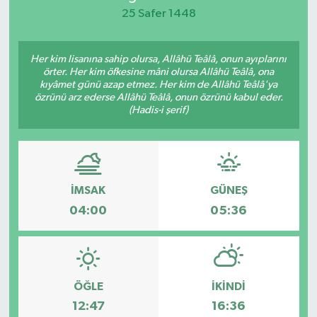
25 Safer 1448
KEMERBURGAZ
Her kim lisanına sahip olursa, Allâhü Teâlâ, onun ayıplarını
KÜLTÜR - SANAT
örter. Her kim öfkesine mâni olursa Allâhü Teâlâ, ona
kıyâmet günü azap etmez. Her kim de Allâhü Teâlâ'ya
MAGAZİN
özrünü arz ederse Allâhü Teâlâ, onun özrünü kabul eder.
(Hadis-i şerif)
ÖZEL HABER
SAĞLIK
İMSAK
GÜNEŞ
SPOR
04:00
05:36
TEKNOLOJİ
TİCARET
ÖĞLE
İKINDI
12:47
16:36
YAŞAM