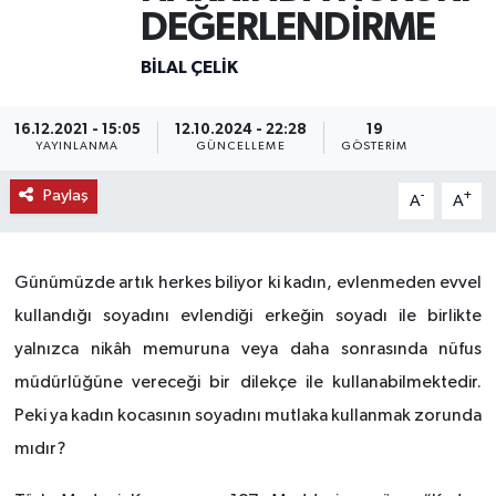
DEĞERLENDİRME
KEMERBURGAZ
BILAL ÇELIK
KÜLTÜR - SANAT
16.12.2021 - 15:05
12.10.2024 - 22:28
19
YAYINLANMA
GÜNCELLEME
GÖSTERIM
MAGAZİN
Paylaş
-
+
A
A
ÖZEL HABER
SAĞLIK
Günümüzde artık herkes biliyor ki kadın, evlenmeden evvel
kullandığı soyadını evlendiği erkeğin soyadı ile birlikte
SPOR
yalnızca nikâh memuruna veya daha sonrasında nüfus
TEKNOLOJİ
müdürlüğüne vereceği bir dilekçe ile kullanabilmektedir.
Peki ya kadın kocasının soyadını mutlaka kullanmak zorunda
TİCARET
mıdır?
YAŞAM