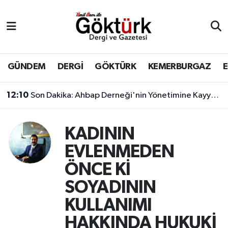
Anne Çocuk
Eyüpsultan Hava Durumu
BİLİM
Eyüpsultan Trafik Yoğunluk Haritası
GÜNDEM
DERGİ
GÖKTÜRK
KEMERBURGAZ
DERGİ
Süper Lig Puan Durumu ve Fikstür
12:10
Son Dakika: Ahbap Derneği'nin Yönetimine Kayyum Atandı
DÜNYA
Tüm Manşetler
KADININ
EĞİTİM
Son Dakika Haberleri
EVLENMEDEN
ÖNCE Kİ
EKONOMİ
Haber Arşivi
SOYADININ
GÖKTÜRK
KULLANIMI
HAKKINDA HUKUKİ
GÜNDEM