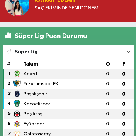
ASLI KAFIYE DEMIR
SAÇ EKİMİNDE YENİ DÖNEM
Süper Lig Puan Durumu
Süper Lig
#
Takım
O
P
1
Amed
0
0
2
Erzurumspor FK
0
0
3
Başakşehir
0
0
4
Kocaelispor
0
0
5
Beşiktaş
0
0
6
Eyüpspor
0
0
7
Galatasaray
0
0