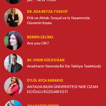
yer: ‘’NEW YORK’’
DR. ADA BEYZA TOKSOY
Etik ve Ahlak: Sosyal ve İş Yaşamında
Güvenin İnşası
BERRIN ÇELIKEL
Are you OK?
AV. ONUR GÜLDOĞAN
Anahtarın Yanında Bir De Tahliye Taahhüdü
EYLÜL AYÇA KARAKUŞ
ANTALYA BİLİM ÜNİVERSİTESİ'NDE OZAN
DOĞULU RÜZGARI ESTİ