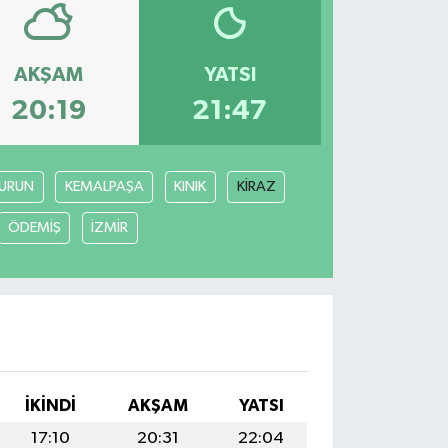
AKŞAM
YATSI
20:19
21:47
URUN
KEMALPAŞA
KINIK
KİRAZ
ÖDEMİŞ
İZMİR
İKINDI
AKŞAM
YATSI
17:10
20:31
22:04