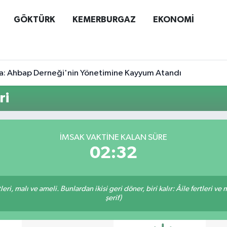
GÖKTÜRK
KEMERBURGAZ
EKONOMİ
a: Ahbap Derneği'nin Yönetimine Kayyum Atandı
ri
İMSAK VAKTINE KALAN SÜRE
02:32
ri, malı ve ameli. Bunlardan ikisi geri döner, biri kalır: Âile fertleri ve 
şerif)