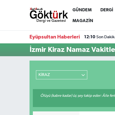
GÜNDEM
DERGİ
Anne Çocuk
Eyüpsultan Hava Durumu
MAGAZİN
BİLİM
Eyüpsultan Trafik Yoğunluk Haritası
Eyüpsultan Haberleri
12:10
Son Dakik
DERGİ
Süper Lig Puan Durumu ve Fikstür
İzmir Kiraz Namaz Vakitle
DÜNYA
Tüm Manşetler
EĞİTİM
Son Dakika Haberleri
KİRAZ
EKONOMİ
Haber Arşivi
Ölüyü (kabre kadar) üç şey takip eder: Âile fertle
GÖKTÜRK
GÜNDEM