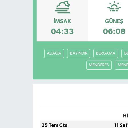
KEMERBURGAZ
İMSAK
GÜNEŞ
KÜLTÜR - SANAT
04:33
06:08
MAGAZİN
ALİAĞA
BAYINDIR
BERGAMA
B
ÖZEL HABER
MENDERES
MEN
SAĞLIK
SPOR
TEKNOLOJİ
TİCARET
H
25 Tem Cts
11 Sa
YAŞAM