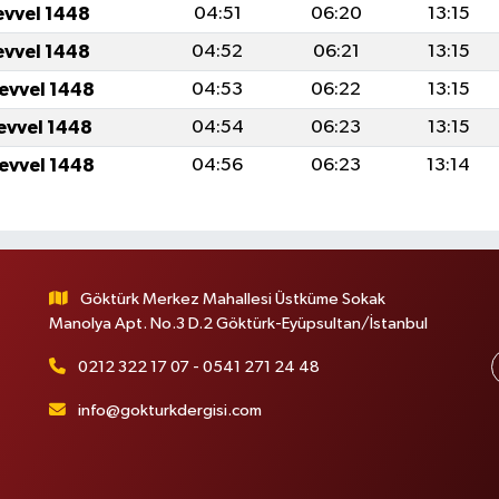
evvel 1448
04:51
06:20
13:15
evvel 1448
04:52
06:21
13:15
levvel 1448
04:53
06:22
13:15
levvel 1448
04:54
06:23
13:15
levvel 1448
04:56
06:23
13:14
Göktürk Merkez Mahallesi Üstküme Sokak
Manolya Apt. No.3 D.2 Göktürk-Eyüpsultan/İstanbul
0212 322 17 07 - 0541 271 24 48
info@gokturkdergisi.com