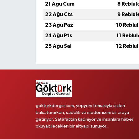
21 Ağu Cum
8 Rebiul
22 Ağu Cts
9 Rebiul
23 Ağu Paz
10 Rebiu
24 Ağu Pts
11 Rebiu
25 Ağu Sal
12 Rebiu
gokturkdergisicom, yepyeni temasıyla sizleri
buluştururken, sadelik ve modernizmi bir araya
getiriyor. Şatafattan kaçınıyor ve insanlara haber
okuyabilecekleri bir altyapı sunuyor.