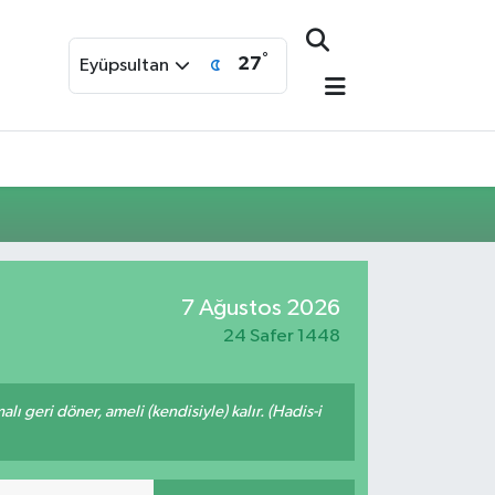
°
27
Eyüpsultan
7 Ağustos 2026
24 Safer 1448
malı geri döner, ameli (kendisiyle) kalır. (Hadis-i