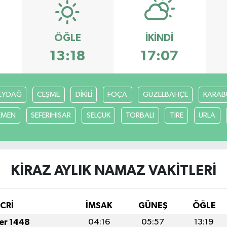
ÖĞLE
İKINDI
13:18
17:07
EYDAĞ
CEŞME
DİKİLİ
FOÇA
GÜZELBAHÇE
KARAB
EMEN
SEFERIHİSAR
SELÇUK
TORBALI
TİRE
URLA
KİRAZ AYLIK NAMAZ VAKITLERI
İCRİ
İMSAK
GÜNEŞ
ÖĞLE
fer 1448
04:16
05:57
13:19