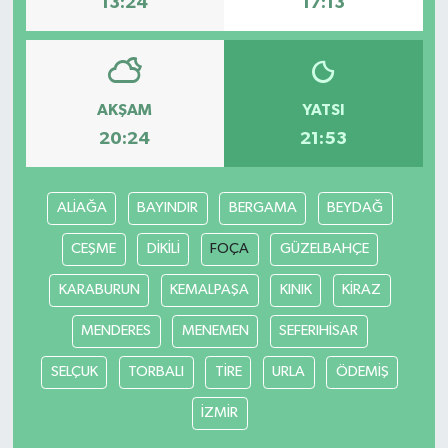
13:24
17:13
AKŞAM
YATSI
20:24
21:53
ALİAĞA
BAYINDIR
BERGAMA
BEYDAĞ
CEŞME
DİKİLİ
FOÇA
GÜZELBAHÇE
KARABURUN
KEMALPAŞA
KINIK
KİRAZ
MENDERES
MENEMEN
SEFERIHİSAR
SELÇUK
TORBALI
TİRE
URLA
ÖDEMİŞ
İZMİR