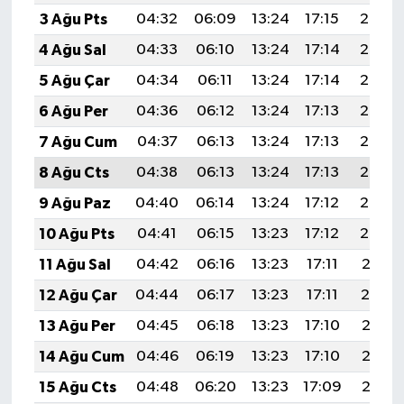
3 Ağu Pts
04:32
06:09
13:24
17:15
20:30
4 Ağu Sal
04:33
06:10
13:24
17:14
20:29
5 Ağu Çar
04:34
06:11
13:24
17:14
20:27
6 Ağu Per
04:36
06:12
13:24
17:13
20:26
7 Ağu Cum
04:37
06:13
13:24
17:13
20:25
8 Ağu Cts
04:38
06:13
13:24
17:13
20:24
9 Ağu Paz
04:40
06:14
13:24
17:12
20:23
10 Ağu Pts
04:41
06:15
13:23
17:12
20:22
11 Ağu Sal
04:42
06:16
13:23
17:11
20:21
12 Ağu Çar
04:44
06:17
13:23
17:11
20:19
13 Ağu Per
04:45
06:18
13:23
17:10
20:18
14 Ağu Cum
04:46
06:19
13:23
17:10
20:17
15 Ağu Cts
04:48
06:20
13:23
17:09
20:16