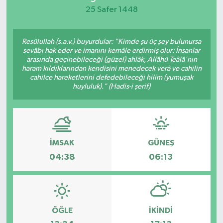
25 Safer 1448
KEMERBURGAZ
Resûlullah (s.a.v.) buyurdular: "Kimde şu üç şey bulunursa
KÜLTÜR - SANAT
sevâbı hak eder ve imanını kemâle erdirmiş olur: İnsanlar
arasında geçinebileceği (güzel) ahlâk, Allâhü Teâlâ'nın
MAGAZİN
haram kıldıklarından kendisini menedecek verâ ve cahilin
cahilce hareketlerini defedebileceği hilim (yumuşak
huyluluk)." (Hadis-i şerif)
ÖZEL HABER
SAĞLIK
İMSAK
GÜNEŞ
SPOR
04:38
06:13
TEKNOLOJİ
TİCARET
ÖĞLE
İKINDI
YAŞAM