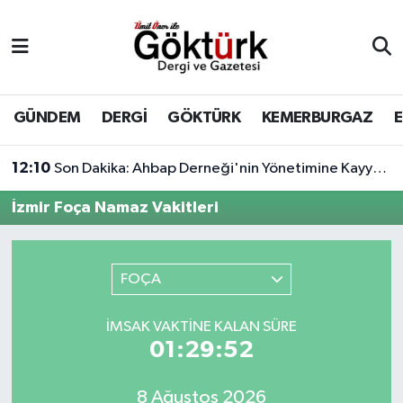
Anne Çocuk
Eyüpsultan Hava Durumu
BİLİM
Eyüpsultan Trafik Yoğunluk Haritası
GÜNDEM
DERGİ
GÖKTÜRK
KEMERBURGAZ
DERGİ
Süper Lig Puan Durumu ve Fikstür
12:10
Son Dakika: Ahbap Derneği'nin Yönetimine Kayyum Atandı
DÜNYA
Tüm Manşetler
İzmir Foça Namaz Vakitleri
EĞİTİM
Son Dakika Haberleri
FOÇA
EKONOMİ
Haber Arşivi
İMSAK VAKTINE KALAN SÜRE
GÖKTÜRK
01:29:52
GÜNDEM
8 Ağustos 2026