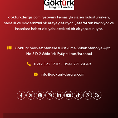
gokturkdergisicom, yepyeni temasıyla sizleri buluştururken,
sadelik ve modernizmi bir araya getiriyor. Şatafattan kaçınıyor ve
insanlara haber okuyabilecekleri bir altyapı sunuyor.
Göktürk Merkez Mahallesi Üstküme Sokak Manolya Apt.
No.3 D.2 Göktürk-Eyüpsultan/İstanbul
0212 322 17 07 - 0541 271 24 48
info@gokturkdergisi.com