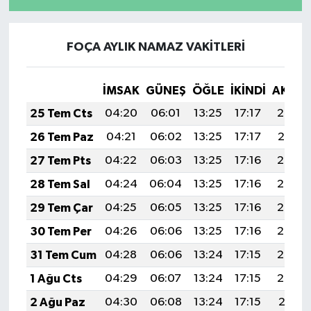
FOÇA AYLIK NAMAZ VAKITLERI
İMSAK
GÜNEŞ
ÖĞLE
İKINDI
AKŞA
25 Tem Cts
04:20
06:01
13:25
17:17
20:38
26 Tem Paz
04:21
06:02
13:25
17:17
20:37
27 Tem Pts
04:22
06:03
13:25
17:16
20:36
28 Tem Sal
04:24
06:04
13:25
17:16
20:35
29 Tem Çar
04:25
06:05
13:25
17:16
20:34
30 Tem Per
04:26
06:06
13:25
17:16
20:34
31 Tem Cum
04:28
06:06
13:24
17:15
20:33
1 Ağu Cts
04:29
06:07
13:24
17:15
20:32
2 Ağu Paz
04:30
06:08
13:24
17:15
20:31