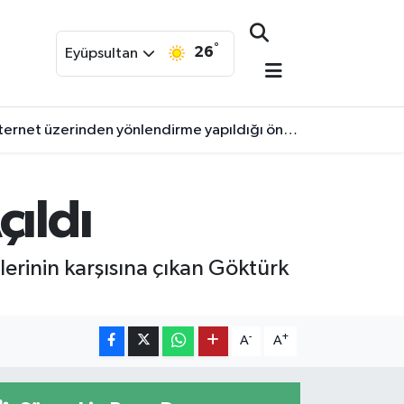
°
26
Eyüpsultan
 üzerinden yönlendirme yapıldığı öne sürüldü.
çıldı
rlerinin karşısına çıkan Göktürk
-
+
A
A