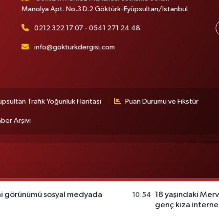
Manolya Apt. No.3 D.2 Göktürk-Eyüpsultan/İstanbul
0212 322 17 07 - 0541 271 24 48
info@gokturkdergisi.com
üpsultan Trafik Yoğunluk Haritası
Puan Durumu ve Fikstür
ber Arşivi
ni görünümü sosyal medyada
18 yaşındaki Mer
10:54
genç kıza interne
sürüldü.