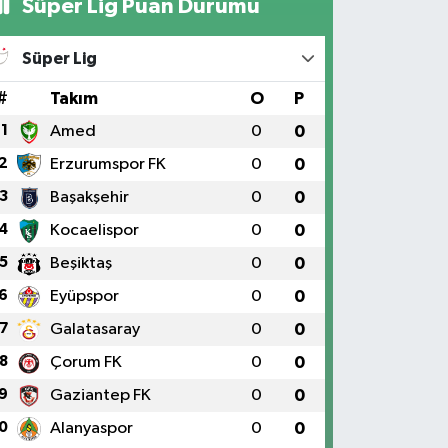
Süper Lig Puan Durumu
Süper Lig
#
Takım
O
P
1
Amed
0
0
2
Erzurumspor FK
0
0
3
Başakşehir
0
0
4
Kocaelispor
0
0
5
Beşiktaş
0
0
6
Eyüpspor
0
0
7
Galatasaray
0
0
8
Çorum FK
0
0
9
Gaziantep FK
0
0
0
Alanyaspor
0
0