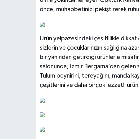
olma yolunda ilerleyen Göktürk Kahva
önce, muhabbetinizi pekiştirerek ruhu
Ürün yelpazesindeki çeşitlilikle dikkat 
sizlerin ve çocuklarınızın sağlığına a
bir yanından getirdiği ürünlerle misafi
salonunda, İzmir Bergama’dan gelen ze
Tulum peynirini, tereyağını, manda kay
çeşitlerini ve daha birçok lezzetli ü