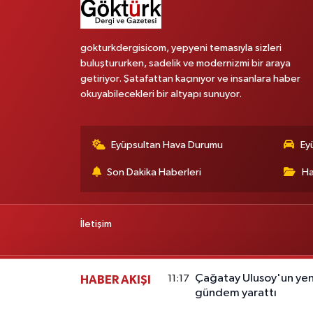
gokturkdergisicom, yepyeni temasıyla sizleri
buluştururken, sadelik ve modernizmi bir araya
getiriyor. Şatafattan kaçınıyor ve insanlara haber
okuyabilecekleri bir altyapı sunuyor.
Eyüpsultan Hava Durumu
Ey
Son Dakika Haberleri
Ha
İletişim
Çağatay Ulusoy'un ye
11:17
HABER AKIŞI
gündem yarattı