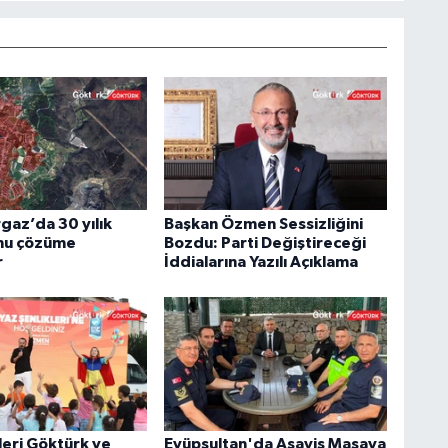
az’da 30 yılık
Başkan Özmen Sessizliğini
nu çözüme
Bozdu: Parti Değiştireceği
r
İddialarına Yazılı Açıklama
leri Göktürk ve
Eyüpsultan'da Asayiş Masaya