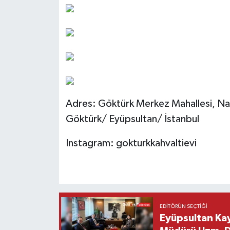
Adres: Göktürk Merkez Mahallesi, Naz
Göktürk/ Eyüpsultan/ İstanbul
Instagram: gokturkkahvaltievi
EDITÖRÜN SEÇTIĞI
Eyüpsultan Kay