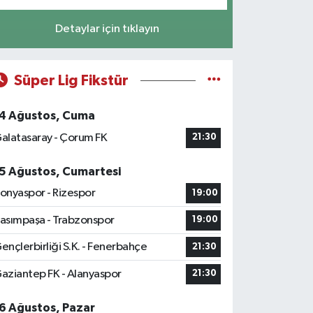
Detaylar için tıklayın
Süper Lig Fikstür
4 Ağustos, Cuma
alatasaray - Çorum FK
21:30
5 Ağustos, Cumartesi
onyaspor - Rizespor
19:00
asımpaşa - Trabzonspor
19:00
ençlerbirliği S.K. - Fenerbahçe
21:30
aziantep FK - Alanyaspor
21:30
6 Ağustos, Pazar