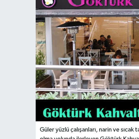
KEMERBURGAZ
KÜLTÜR - SANAT
MAGAZİN
ÖZEL HABER
SAĞLIK
SPOR
TEKNOLOJİ
TİCARET
Güler yüzlü çalışanları, narin ve sıcak 
YAŞAM