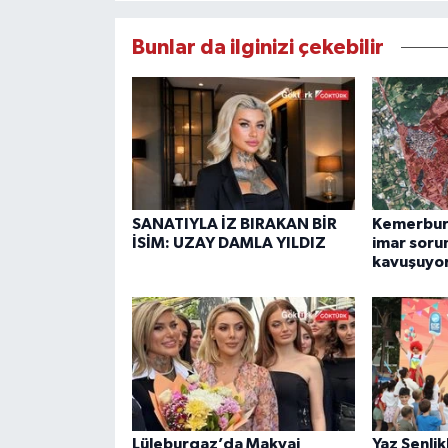
Bunlar da ilginizi çekebilir
SANATIYLA İZ BIRAKAN BİR
Kemerburg
İSİM: UZAY DAMLA YILDIZ
imar soru
kavuşuyo
Lüleburgaz’da Makyaj
Yaz Şenlik