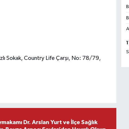
B
B
A
1
S
lı Sokak, Country Life Çarşı, No: 78/79,
makamı Dr. Arslan Yurt ve İlçe Sağlık