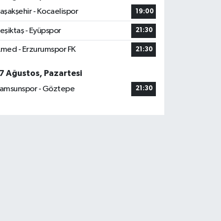
aşakşehir - Kocaelispor
19:00
eşiktaş - Eyüpspor
21:30
med - Erzurumspor FK
21:30
7 Ağustos, Pazartesi
amsunspor - Göztepe
21:30