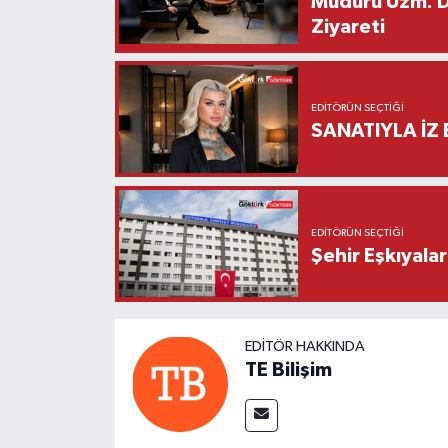
Müdürü Uzm. Dr
Ziyareti
EDITÖRÜN SEÇTIĞI
SANATIYLA İZ 
EDITÖRÜN SEÇTIĞI
Şehir Eşkıyala
EDITÖR HAKKINDA
TE Bilişim