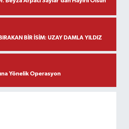
. Beyza Arpacı Saylar’dan Hayırlı Olsun
BIRAKAN BİR İSİM: UZAY DAMLA YILDIZ
rına Yönelik Operasyon