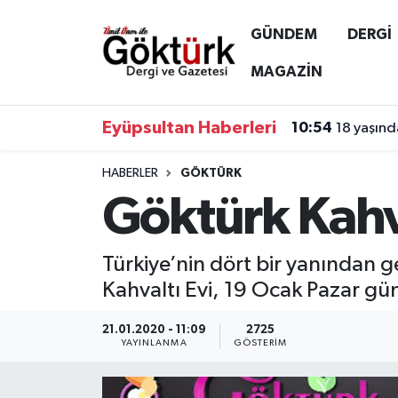
GÜNDEM
DERGİ
Anne Çocuk
Eyüpsultan Hava Durumu
MAGAZİN
BİLİM
Eyüpsultan Trafik Yoğunluk Haritası
Eyüpsultan Haberleri
10:54
18 yaşında
DERGİ
Süper Lig Puan Durumu ve Fikstür
HABERLER
GÖKTÜRK
Göktürk Kahva
DÜNYA
Tüm Manşetler
EĞİTİM
Son Dakika Haberleri
Türkiye’nin dört bir yanından ge
Kahvaltı Evi, 19 Ocak Pazar gün
EKONOMİ
Haber Arşivi
21.01.2020 - 11:09
2725
GÖKTÜRK
YAYINLANMA
GÖSTERIM
GÜNDEM