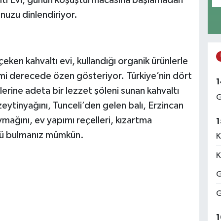
ltı Evi, günün koşuşturmacasına başlamadan
nuzu dinlendiriyor.
çeken kahvaltı evi, kullandığı organik ürünlerle
zami derecede özen gösteriyor. Türkiye’nin dört
1
rlerine adeta bir lezzet şöleni sunan kahvaltı
G
ytinyağını, Tunceli’den gelen balı, Erzincan
mağını, ev yapımı reçelleri, kızartma
1
rünü bulmanız mümkün.
K
K
G
G
1