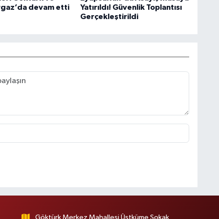
gaz’da devam etti
Yatırıldı! Güvenlik Toplantısı
Gerçekleştirildi
Göktürk Merkez Mahallesi Üstküme Sokak