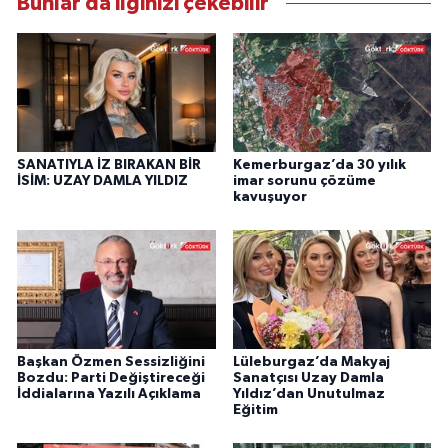
Bunlar da ilginizi çekebilir
SANATIYLA İZ BIRAKAN BİR
Kemerburgaz’da 30 yılık
İSİM: UZAY DAMLA YILDIZ
imar sorunu çözüme
kavuşuyor
Başkan Özmen Sessizliğini
Lüleburgaz’da Makyaj
Bozdu: Parti Değiştireceği
Sanatçısı Uzay Damla
İddialarına Yazılı Açıklama
Yıldız’dan Unutulmaz
Eğitim