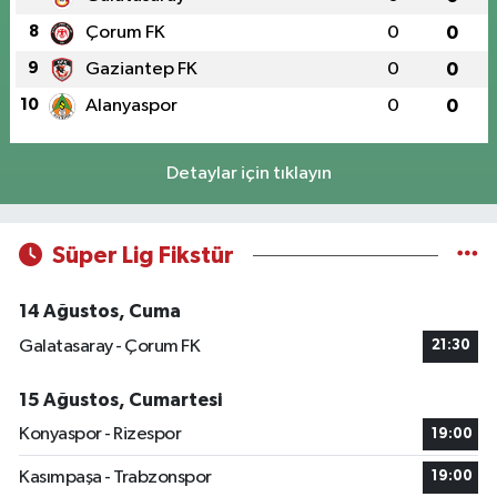
8
Çorum FK
0
0
9
Gaziantep FK
0
0
10
Alanyaspor
0
0
Detaylar için tıklayın
Süper Lig Fikstür
14 Ağustos, Cuma
Galatasaray - Çorum FK
21:30
15 Ağustos, Cumartesi
Konyaspor - Rizespor
19:00
Kasımpaşa - Trabzonspor
19:00