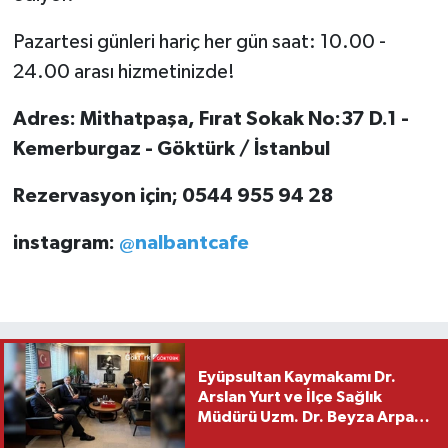
Pazartesi günleri hariç her gün saat: 10.00 -
24.00 arası hizmetinizde!
Adres: Mithatpaşa, Fırat Sokak No:37 D.1 -
Kemerburgaz - Göktürk / İstanbul
Rezervasyon için; 0544 955 94 28
instagram:
@nalbantcafe
Eyüpsultan Kaymakamı Dr.
Arslan Yurt ve İlçe Sağlık
Müdürü Uzm. Dr. Beyza Arpacı
Saylar’dan Hayırlı Olsun