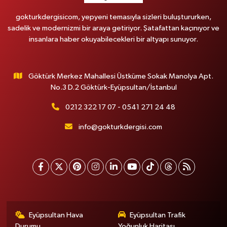
gokturkdergisicom, yepyeni temasıyla sizleri buluştururken,
sadelik ve modernizmi bir araya getiriyor. Şatafattan kaçınıyor ve
insanlara haber okuyabilecekleri bir altyapı sunuyor.
Göktürk Merkez Mahallesi Üstküme Sokak Manolya Apt.
No.3 D.2 Göktürk-Eyüpsultan/İstanbul
0212 322 17 07 - 0541 271 24 48
info@gokturkdergisi.com
Eyüpsultan Hava
Eyüpsultan Trafik
Durumu
Yoğunluk Haritası