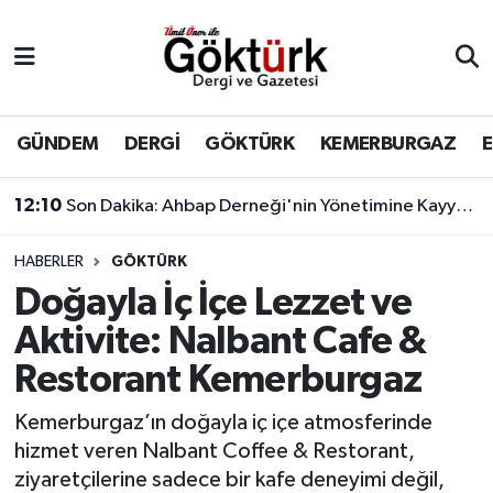
Anne Çocuk
Eyüpsultan Hava Durumu
BİLİM
Eyüpsultan Trafik Yoğunluk Haritası
GÜNDEM
DERGİ
GÖKTÜRK
KEMERBURGAZ
DERGİ
Süper Lig Puan Durumu ve Fikstür
12:10
Son Dakika: Ahbap Derneği'nin Yönetimine Kayyum Atandı
DÜNYA
Tüm Manşetler
HABERLER
GÖKTÜRK
Doğayla İç İçe Lezzet ve
EĞİTİM
Son Dakika Haberleri
Aktivite: Nalbant Cafe &
EKONOMİ
Haber Arşivi
Restorant Kemerburgaz
GÖKTÜRK
Kemerburgaz’ın doğayla iç içe atmosferinde
hizmet veren Nalbant Coffee & Restorant,
GÜNDEM
ziyaretçilerine sadece bir kafe deneyimi değil,