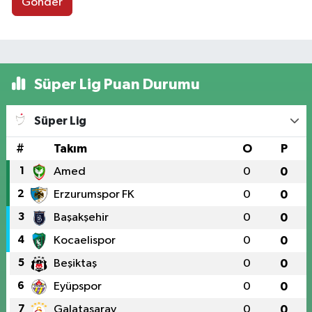
Gönder
Süper Lig Puan Durumu
Süper Lig
#
Takım
O
P
1
Amed
0
0
2
Erzurumspor FK
0
0
3
Başakşehir
0
0
4
Kocaelispor
0
0
5
Beşiktaş
0
0
6
Eyüpspor
0
0
7
Galatasaray
0
0