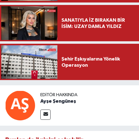
Ziyareti
SANATIYLA İZ BIRAKAN BİR
İSİM: UZAY DAMLA YILDIZ
Şehir Eşkıyalarına Yönelik
Operasyon
EDITÖR HAKKINDA
Ayşe Şengüneş