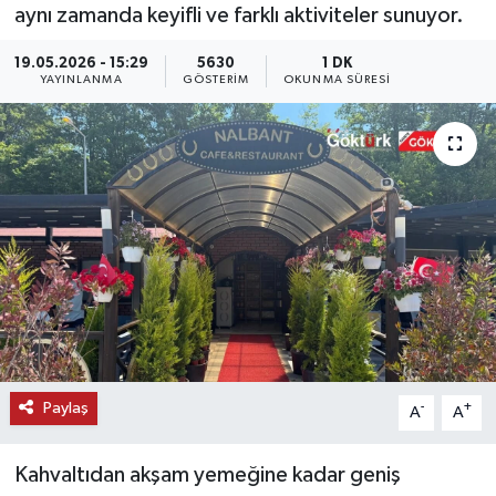
aynı zamanda keyifli ve farklı aktiviteler sunuyor.
KEMERBURGAZ
19.05.2026 - 15:29
5630
1 DK
YAYINLANMA
GÖSTERIM
OKUNMA SÜRESI
KÜLTÜR - SANAT
MAGAZİN
ÖZEL HABER
SAĞLIK
SPOR
TEKNOLOJİ
Paylaş
-
+
A
A
TİCARET
Kahvaltıdan akşam yemeğine kadar geniş
YAŞAM