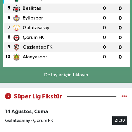
5
Beşiktaş
0
0
6
Eyüpspor
0
0
7
Galatasaray
0
0
8
Çorum FK
0
0
9
Gaziantep FK
0
0
10
Alanyaspor
0
0
Detaylar için tıklayın
Süper Lig Fikstür
14 Ağustos, Cuma
Galatasaray - Çorum FK
21:30