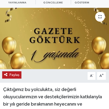
YAYINLANMA
GÜNCELLEME
GÖSTERIM
KEMERBURGAZ
KÜLTÜR - SANAT
MAGAZİN
ÖZEL HABER
SAĞLIK
SPOR
Paylaş
-
+
A
A
TEKNOLOJİ
Çıktığımız bu yolculukta, siz değerli
TİCARET
okuyucularımızın ve destekçilerimizin katkılarıyla
bir yılı geride bırakmanın heyecanını ve
YAŞAM