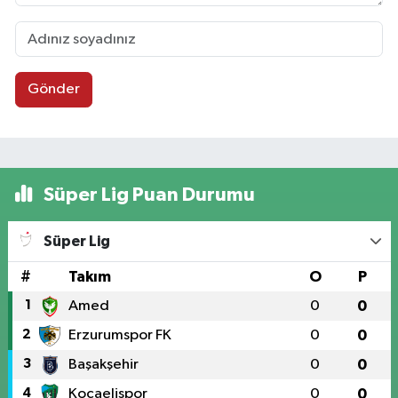
Gönder
Süper Lig Puan Durumu
Süper Lig
#
Takım
O
P
1
Amed
0
0
2
Erzurumspor FK
0
0
3
Başakşehir
0
0
4
Kocaelispor
0
0