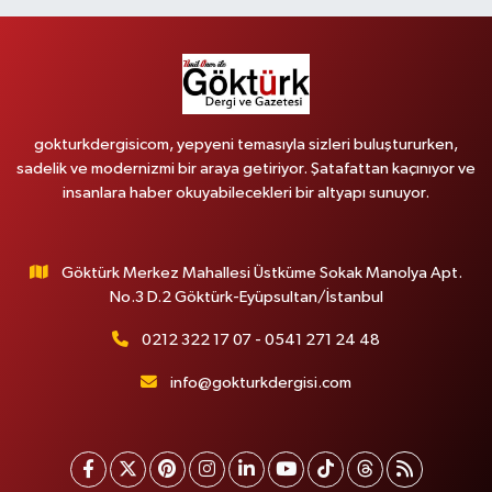
gokturkdergisicom, yepyeni temasıyla sizleri buluştururken,
sadelik ve modernizmi bir araya getiriyor. Şatafattan kaçınıyor ve
insanlara haber okuyabilecekleri bir altyapı sunuyor.
Göktürk Merkez Mahallesi Üstküme Sokak Manolya Apt.
No.3 D.2 Göktürk-Eyüpsultan/İstanbul
0212 322 17 07 - 0541 271 24 48
info@gokturkdergisi.com