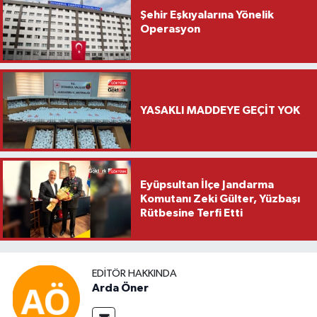
Şehir Eşkıyalarına Yönelik
Operasyon
YASAKLI MADDEYE GEÇİT YOK
Eyüpsultan İlçe Jandarma
Komutanı Zeki Gülter, Yüzbaşı
Rütbesine Terfi Etti
EDITÖR HAKKINDA
Arda Öner