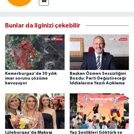
Bunlar da ilginizi çekebilir
Kemerburgaz’da 30 yılık
Başkan Özmen Sessizliğini
imar sorunu çözüme
Bozdu: Parti Değiştireceği
kavuşuyor
İddialarına Yazılı Açıklama
Lüleburgaz’da Makyaj
Yaz Şenlikleri Göktürk ve