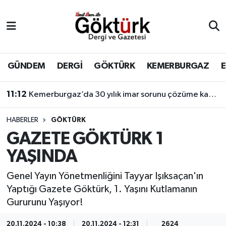
Anne Çocuk
Eyüpsultan Hava Durumu
BİLİM
Eyüpsultan Trafik Yoğunluk Haritası
GÜNDEM
DERGİ
GÖKTÜRK
KEMERBURGAZ
DERGİ
Süper Lig Puan Durumu ve Fikstür
11:12
Kemerburgaz’da 30 yılık imar sorunu çözüme kavuşuyor
DÜNYA
Tüm Manşetler
HABERLER
GÖKTÜRK
GAZETE GÖKTÜRK 1
EĞİTİM
Son Dakika Haberleri
YAŞINDA
EKONOMİ
Haber Arşivi
Genel Yayın Yönetmenliğini Tayyar Işıksaçan'ın
Yaptığı Gazete Göktürk, 1. Yaşını Kutlamanın
GÖKTÜRK
Gururunu Yaşıyor!
GÜNDEM
20.11.2024 - 10:38
20.11.2024 - 12:31
2624