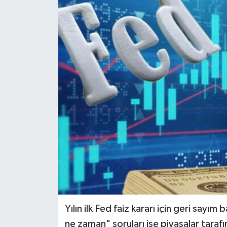
KEMERBURGAZ
KÜLTÜR - SANAT
MAGAZİN
ÖZEL HABER
SAĞLIK
SPOR
TEKNOLOJİ
TİCARET
Yılın ilk Fed faiz kararı için geri sayım 
ne zaman" soruları ise piyasalar taraf
YAŞAM