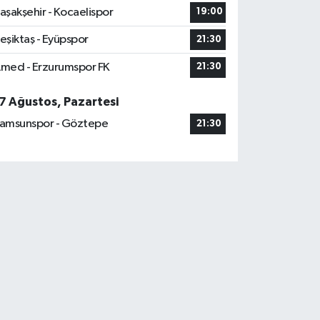
aşakşehir - Kocaelispor
19:00
eşiktaş - Eyüpspor
21:30
med - Erzurumspor FK
21:30
7 Ağustos, Pazartesi
amsunspor - Göztepe
21:30