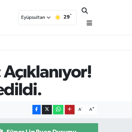
°
29
Eyüpsultan
Açıklanıyor!
edildi.
-
+
A
A
Süper Lig Puan Durumu