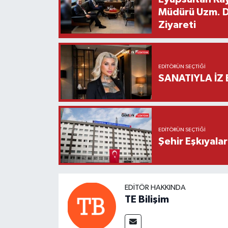
Müdürü Uzm. Dr
Ziyareti
EDITÖRÜN SEÇTIĞI
SANATIYLA İZ 
EDITÖRÜN SEÇTIĞI
Şehir Eşkıyala
EDITÖR HAKKINDA
TE Bilişim