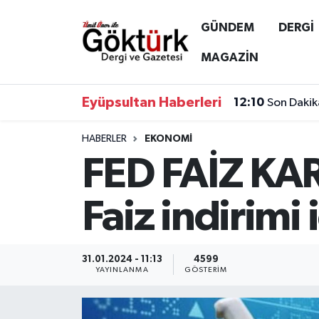
GÜNDEM
DERGİ
Anne Çocuk
Eyüpsultan Hava Durumu
MAGAZİN
BİLİM
Eyüpsultan Trafik Yoğunluk Haritası
Eyüpsultan Haberleri
12:10
Son Dakik
DERGİ
Süper Lig Puan Durumu ve Fikstür
HABERLER
EKONOMİ
FED FAİZ KAR
DÜNYA
Tüm Manşetler
EĞİTİM
Son Dakika Haberleri
Faiz indirimi i
EKONOMİ
Haber Arşivi
31.01.2024 - 11:13
4599
GÖKTÜRK
YAYINLANMA
GÖSTERIM
GÜNDEM