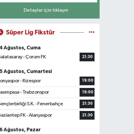
Detaylar için tıklayın
Süper Lig Fikstür
4 Ağustos, Cuma
alatasaray - Çorum FK
21:30
5 Ağustos, Cumartesi
onyaspor - Rizespor
19:00
asımpaşa - Trabzonspor
19:00
ençlerbirliği S.K. - Fenerbahçe
21:30
aziantep FK - Alanyaspor
21:30
6 Ağustos, Pazar