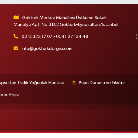
Göktürk Merkez Mahallesi Üstküme Sokak
Manolya Apt. No.3 D.2 Göktürk-Eyüpsultan/İstanbul
0212 322 17 07 - 0541 271 24 48
info@gokturkdergisi.com
üpsultan Trafik Yoğunluk Haritası
Puan Durumu ve Fikstür
ber Arşivi