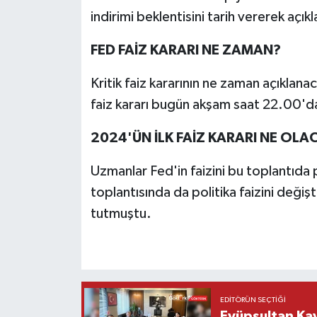
indirimi beklentisini tarih vererek açıkl
FED FAİZ KARARI NE ZAMAN?
Kritik faiz kararının ne zaman açıklana
faiz kararı bugün akşam saat 22.00'da
2024'ÜN İLK FAİZ KARARI NE OLA
Uzmanlar Fed'in faizini bu toplantıda 
toplantısında da politika faizini deği
tutmuştu.
EDITÖRÜN SEÇTIĞI
Eyüpsultan Kay