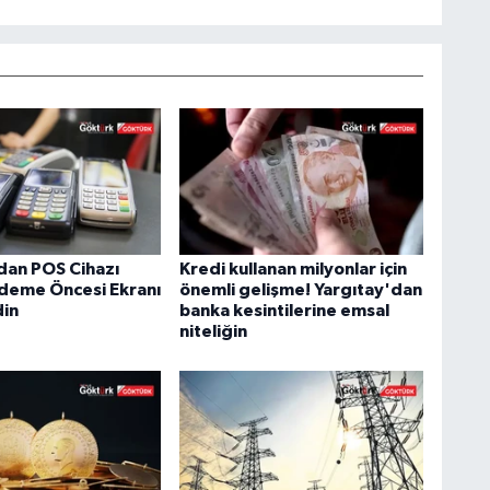
an POS Cihazı
Kredi kullanan milyonlar için
Ödeme Öncesi Ekranı
önemli gelişme! Yargıtay'dan
din
banka kesintilerine emsal
niteliğin