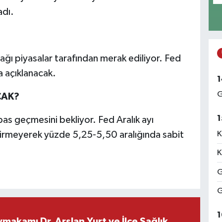
adı.
cağı piyasalar tarafından merak ediliyor. Fed
 açıklanacak.
1
G
CAK?
1
pas geçmesini bekliyor. Fed Aralık ayı
K
ştirmeyerek yüzde 5,25-5,50 aralığında sabit
K
G
G
1
makamı Dr. Arslan Yurt ve İlçe Sağlık