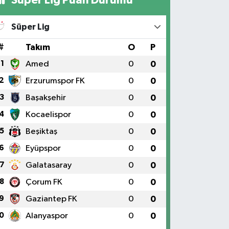
Süper Lig
#
Takım
O
P
1
Amed
0
0
2
Erzurumspor FK
0
0
3
Başakşehir
0
0
4
Kocaelispor
0
0
5
Beşiktaş
0
0
6
Eyüpspor
0
0
7
Galatasaray
0
0
8
Çorum FK
0
0
9
Gaziantep FK
0
0
0
Alanyaspor
0
0