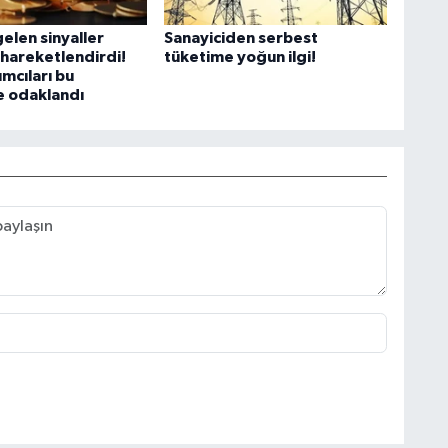
elen sinyaller
Sanayiciden serbest
 hareketlendirdi!
tüketime yoğun ilgi!
ımcıları bu
e odaklandı