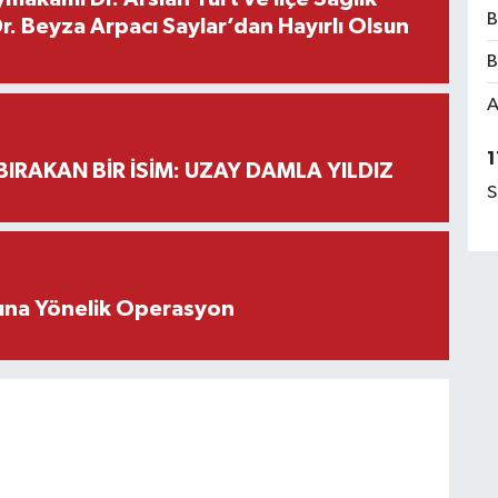
B
. Beyza Arpacı Saylar’dan Hayırlı Olsun
B
A
1
BIRAKAN BİR İSİM: UZAY DAMLA YILDIZ
S
rına Yönelik Operasyon