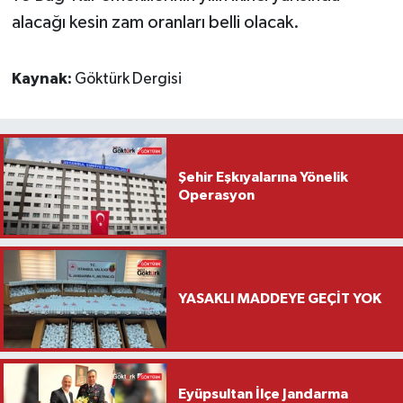
alacağı kesin zam oranları belli olacak.
Kaynak:
Göktürk Dergisi
Şehir Eşkıyalarına Yönelik
Operasyon
YASAKLI MADDEYE GEÇİT YOK
Eyüpsultan İlçe Jandarma