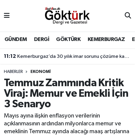
Anne Çocuk
Eyüpsultan Hava Durumu
BİLİM
Eyüpsultan Trafik Yoğunluk Haritası
GÜNDEM
DERGİ
GÖKTÜRK
KEMERBURGAZ
DERGİ
Süper Lig Puan Durumu ve Fikstür
11:12
Kemerburgaz’da 30 yılık imar sorunu çözüme kavuşuyor
DÜNYA
Tüm Manşetler
HABERLER
EKONOMİ
Temmuz Zammında Kritik
EĞİTİM
Son Dakika Haberleri
Viraj: Memur ve Emekli İçin
EKONOMİ
Haber Arşivi
3 Senaryo
GÖKTÜRK
Mayıs ayına ilişkin enflasyon verilerinin
açıklanmasının ardından milyonlarca memur ve
GÜNDEM
emeklinin Temmuz ayında alacağı maaş artışlarına