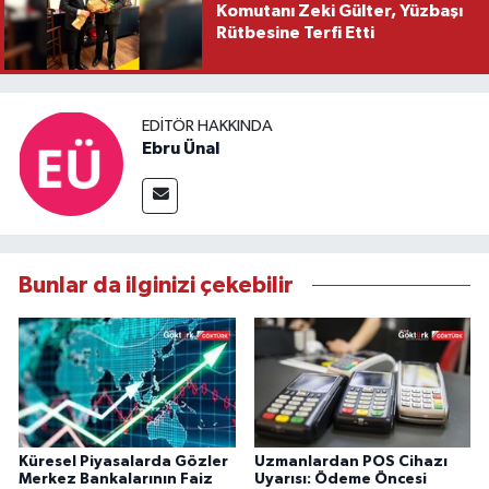
Komutanı Zeki Gülter, Yüzbaşı
Rütbesine Terfi Etti
EDITÖR HAKKINDA
Ebru Ünal
Bunlar da ilginizi çekebilir
Küresel Piyasalarda Gözler
Uzmanlardan POS Cihazı
Merkez Bankalarının Faiz
Uyarısı: Ödeme Öncesi