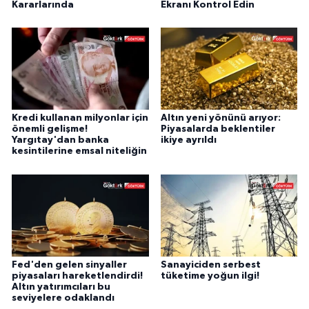
Kararlarında
Ekranı Kontrol Edin
Kredi kullanan milyonlar için
Altın yeni yönünü arıyor:
önemli gelişme!
Piyasalarda beklentiler
Yargıtay'dan banka
ikiye ayrıldı
kesintilerine emsal niteliğin
Fed'den gelen sinyaller
Sanayiciden serbest
piyasaları hareketlendirdi!
tüketime yoğun ilgi!
Altın yatırımcıları bu
seviyelere odaklandı