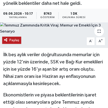
yönelik beklentiler daha net hale geldi.
KEMERBURGAZ
09.06.2026 - 10:17
8743
1 DK
YAYINLANMA
GÖSTERIM
OKUNMA SÜRESI
KÜLTÜR - SANAT
MAGAZİN
Paylaş
-
+
A
A
ÖZEL HABER
İlk beş aylık veriler doğrultusunda memurlar için
SAĞLIK
yüzde 12'nin üzerinde, SSK ve Bağ-Kur emeklileri
için ise yüzde 16'yı aşan bir artış oranı oluştu.
SPOR
Nihai zam oranı ise Haziran ayı enflasyonunun
TEKNOLOJİ
açıklanmasıyla kesinleşecek.
Ekonomistlerin ve piyasa beklentilerinin işaret
TİCARET
ettiği olası senaryolara göre Temmuz ayında
YAŞAM