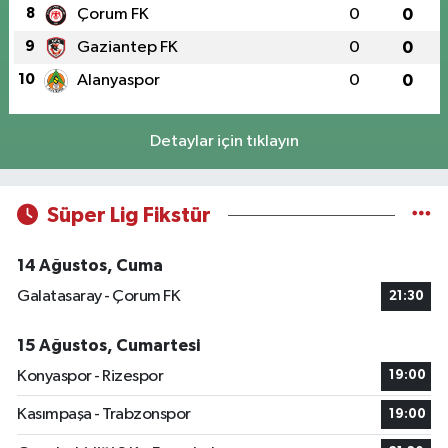
8
Çorum FK
0
0
9
Gaziantep FK
0
0
10
Alanyaspor
0
0
Detaylar için tıklayın
Süper Lig Fikstür
14 Ağustos, Cuma
Galatasaray - Çorum FK
21:30
15 Ağustos, Cumartesi
Konyaspor - Rizespor
19:00
Kasımpaşa - Trabzonspor
19:00