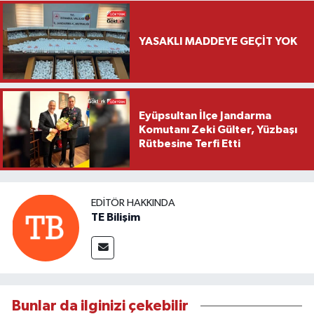
YASAKLI MADDEYE GEÇİT YOK
Eyüpsultan İlçe Jandarma
Komutanı Zeki Gülter, Yüzbaşı
Rütbesine Terfi Etti
EDITÖR HAKKINDA
TE Bilişim
Bunlar da ilginizi çekebilir