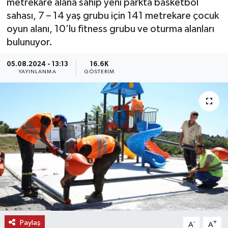
metrekare alana sahip yeni parkta basketbol
sahası, 7 – 14 yaş grubu için 141 metrekare çocuk
KEMERBURGAZ
oyun alanı, 10’lu fitness grubu ve oturma alanları
bulunuyor.
KÜLTÜR - SANAT
05.08.2024 - 13:13
16.6K
MAGAZİN
YAYINLANMA
GÖSTERIM
ÖZEL HABER
SAĞLIK
SPOR
TEKNOLOJİ
TİCARET
Paylaş
-
+
A
A
YAŞAM