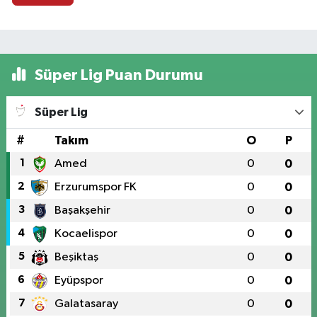
Süper Lig Puan Durumu
Süper Lig
#
Takım
O
P
1
Amed
0
0
2
Erzurumspor FK
0
0
3
Başakşehir
0
0
4
Kocaelispor
0
0
5
Beşiktaş
0
0
6
Eyüpspor
0
0
7
Galatasaray
0
0