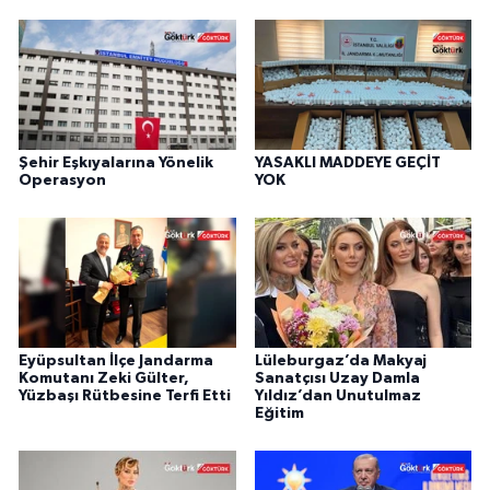
Şehir Eşkıyalarına Yönelik
YASAKLI MADDEYE GEÇİT
Operasyon
YOK
Eyüpsultan İlçe Jandarma
Lüleburgaz’da Makyaj
Komutanı Zeki Gülter,
Sanatçısı Uzay Damla
Yüzbaşı Rütbesine Terfi Etti
Yıldız’dan Unutulmaz
Eğitim