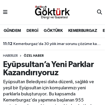
Anne Çocuk
Eyüpsultan Hava Durumu
BİLİM
Eyüpsultan Trafik Yoğunluk Haritası
GÜNDEM
DERGİ
GÖKTÜRK
KEMERBURGAZ
DERGİ
Süper Lig Puan Durumu ve Fikstür
11:12
Kemerburgaz’da 30 yılık imar sorunu çözüme kavuşuyor
DÜNYA
Tüm Manşetler
HABERLER
ÖZEL HABER
Eyüpsultan’a Yeni Parklar
EĞİTİM
Son Dakika Haberleri
Kazandırıyoruz
EKONOMİ
Haber Arşivi
Eyüpsultan Belediyesi daha düzenli, sağlıklı ve
yeşil bir Eyüpsultan için komşularımızı yeni
GÖKTÜRK
parklarla buluşturuyor. Bu kapsamda
Kemerburgaz’da yapımına başlanan 955
GÜNDEM