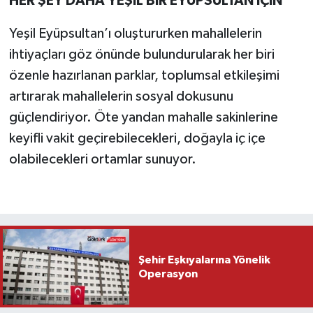
HER ŞEY DAHA YEŞİL BİR EYÜPSULTAN İÇİN
Yeşil Eyüpsultan’ı oluştururken mahallelerin
ihtiyaçları göz önünde bulundurularak her biri
özenle hazırlanan parklar, toplumsal etkileşimi
artırarak mahallelerin sosyal dokusunu
güçlendiriyor. Öte yandan mahalle sakinlerine
keyifli vakit geçirebilecekleri, doğayla iç içe
olabilecekleri ortamlar sunuyor.
Şehir Eşkıyalarına Yönelik
Operasyon