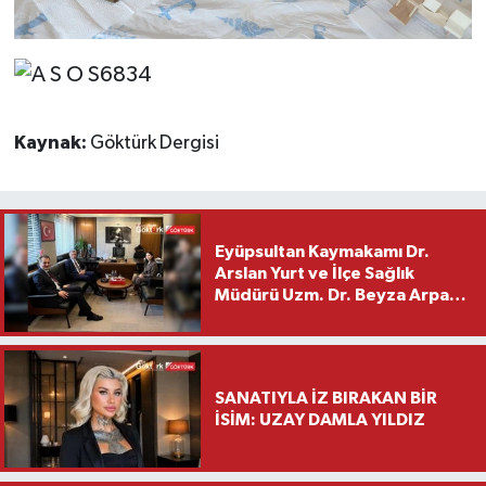
Kaynak:
Göktürk Dergisi
Eyüpsultan Kaymakamı Dr.
Arslan Yurt ve İlçe Sağlık
Müdürü Uzm. Dr. Beyza Arpacı
Saylar’dan Hayırlı Olsun
Ziyareti
SANATIYLA İZ BIRAKAN BİR
İSİM: UZAY DAMLA YILDIZ