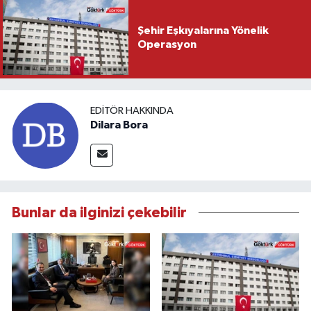
Şehir Eşkıyalarına Yönelik
Operasyon
EDITÖR HAKKINDA
Dilara Bora
Bunlar da ilginizi çekebilir