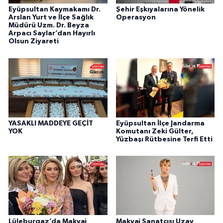
Eyüpsultan Kaymakamı Dr.
Şehir Eşkıyalarına Yönelik
Arslan Yurt ve İlçe Sağlık
Operasyon
Müdürü Uzm. Dr. Beyza
Arpacı Saylar’dan Hayırlı
Olsun Ziyareti
YASAKLI MADDEYE GEÇİT
Eyüpsultan İlçe Jandarma
YOK
Komutanı Zeki Gülter,
Yüzbaşı Rütbesine Terfi Etti
Lüleburgaz’da Makyaj
Makyaj Sanatçısı Uzay