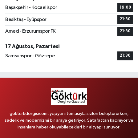
Başakşehir - Kocaelispor
19:00
Beşiktaş - Eyüpspor
21:30
Amed - Erzurumspor FK
21:30
17 Ağustos, Pazartesi
Samsunspor - Göztepe
21:30
gokturkdergisicom, yepyeni temasıyla sizleri buluştururken,
sadelik ve modernizmi bir araya getiriyor. Şatafattan kaçınıyor ve
insanlara haber okuyabilecekleri bir altyapı sunuyor.