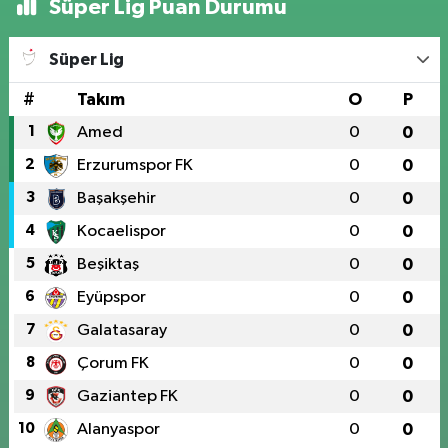
Süper Lig Puan Durumu
Süper Lig
#
Takım
O
P
1
Amed
0
0
2
Erzurumspor FK
0
0
3
Başakşehir
0
0
4
Kocaelispor
0
0
5
Beşiktaş
0
0
6
Eyüpspor
0
0
7
Galatasaray
0
0
8
Çorum FK
0
0
9
Gaziantep FK
0
0
10
Alanyaspor
0
0