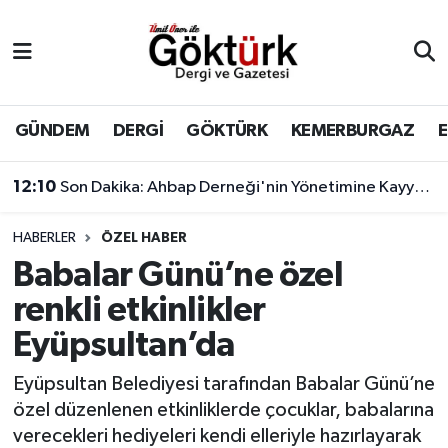
Anne Çocuk
Eyüpsultan Hava Durumu
BİLİM
Eyüpsultan Trafik Yoğunluk Haritası
GÜNDEM
DERGİ
GÖKTÜRK
KEMERBURGAZ
DERGİ
Süper Lig Puan Durumu ve Fikstür
12:10
Son Dakika: Ahbap Derneği'nin Yönetimine Kayyum Atandı
DÜNYA
Tüm Manşetler
HABERLER
ÖZEL HABER
Babalar Günü’ne özel
EĞİTİM
Son Dakika Haberleri
renkli etkinlikler
EKONOMİ
Haber Arşivi
Eyüpsultan’da
GÖKTÜRK
Eyüpsultan Belediyesi tarafından Babalar Günü’ne
özel düzenlenen etkinliklerde çocuklar, babalarına
GÜNDEM
verecekleri hediyeleri kendi elleriyle hazırlayarak