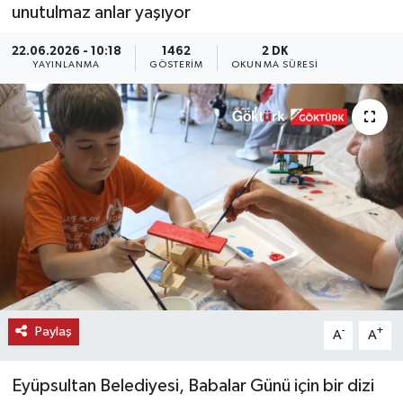
unutulmaz anlar yaşıyor
KEMERBURGAZ
22.06.2026 - 10:18
1462
2 DK
YAYINLANMA
GÖSTERIM
OKUNMA SÜRESI
KÜLTÜR - SANAT
MAGAZİN
ÖZEL HABER
SAĞLIK
SPOR
TEKNOLOJİ
Paylaş
-
+
A
A
TİCARET
Eyüpsultan Belediyesi, Babalar Günü için bir dizi
YAŞAM