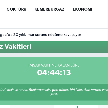
GÖKTÜRK
KEMERBURGAZ
EKONOMİ
az’da 30 yılık imar sorunu çözüme kavuşuyor
 Vakitleri
İMSAK VAKTINE KALAN SÜRE
04:44:12
ri, malı ve ameli. Bunlardan ikisi geri döner, biri kalır: Âile fertleri ve 
şerif)