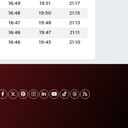
16:49
19:51
21:17
16:48
19:50
21:15
16:47
19:48
21:13
16:46
19:47
21:11
16:46
19:45
21:10