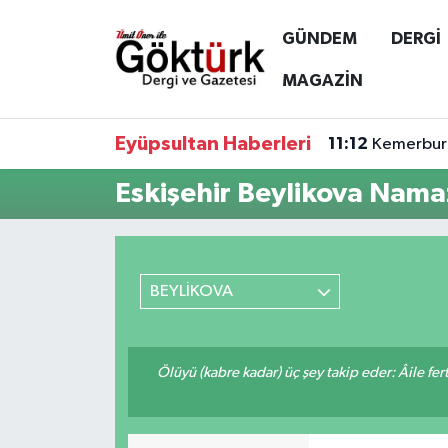
GÜNDEM
DERGİ
Anne Çocuk
Eyüpsultan Hava Durumu
MAGAZİN
BİLİM
Eyüpsultan Trafik Yoğunluk Haritası
Eyüpsultan Haberleri
11:12
Kemerburg
DERGİ
Süper Lig Puan Durumu ve Fikstür
Eskişehir Beylikova Namaz
DÜNYA
Tüm Manşetler
EĞİTİM
Son Dakika Haberleri
BEYLİKOVA
EKONOMİ
Haber Arşivi
Ölüyü (kabre kadar) üç şey takip eder: Âile fertle
GÖKTÜRK
GÜNDEM