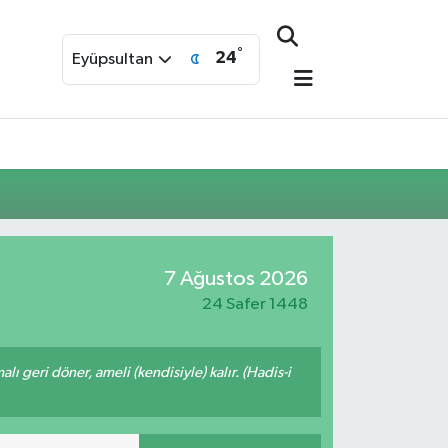
°
24
Eyüpsultan
7 Ağustos 2026
24 Safer 1448
malı geri döner, ameli (kendisiyle) kalır. (Hadis-i