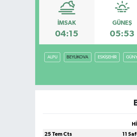
KEMERBURGAZ
İMSAK
GÜNEŞ
KÜLTÜR - SANAT
04:15
05:53
MAGAZİN
ALPU
BEYLİKOVA
ESKİŞEHİR
GÜN
ÖZEL HABER
SAĞLIK
SPOR
TEKNOLOJİ
TİCARET
H
25 Tem Cts
11 Sa
YAŞAM