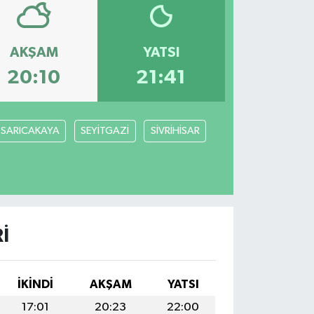
AKŞAM
YATSI
20:10
21:41
SARICAKAYA
SEYİTGAZİ
SİVRİHİSAR
I
İKINDI
AKŞAM
YATSI
17:01
20:23
22:00