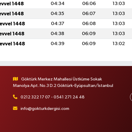
evvel 1448
04:34
06:06
13:03
evvel 1448
04:35
06:07
13:03
levvel 1448
04:37
06:08
13:03
levvel 1448
04:38
06:09
13:03
levvel 1448
04:39
06:09
13:02
Göktürk Merkez Mahallesi Üstküme Sokak
Manolya Apt. No.3 D.2 Göktürk-Eyüpsultan/İstanbul
0212 322 17 07 - 0541 271 24 48
info@gokturkdergisi.com