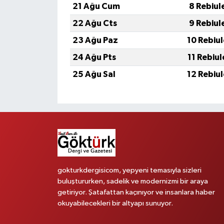
21 Ağu Cum
8 Rebiul
22 Ağu Cts
9 Rebiul
23 Ağu Paz
10 Rebiu
24 Ağu Pts
11 Rebiu
25 Ağu Sal
12 Rebiu
gokturkdergisicom, yepyeni temasıyla sizleri
buluştururken, sadelik ve modernizmi bir araya
getiriyor. Şatafattan kaçınıyor ve insanlara haber
okuyabilecekleri bir altyapı sunuyor.