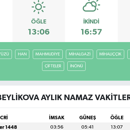
ÖĞLE
İKINDI
13:06
16:57
YÜZÜ
HAN
MAHMUDİYE
MİHALGAZİ
MİHALIÇÇIK
ÇİFTELER
İNÖNÜ
BEYLİKOVA AYLIK NAMAZ VAKITLER
İCRİ
İMSAK
GÜNEŞ
ÖĞLE
fer 1448
03:56
05:41
13:07