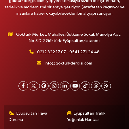
gokturkdergisicom, yepyeni temasıyla sizleri buluştururken,
sadelik ve modernizmi bir araya getiriyor. Şatafattan kaçınıyor ve
insanlara haber okuyabilecekleri bir altyapı sunuyor.
Göktürk Merkez Mahallesi Üstküme Sokak Manolya Apt.
No.3 D.2 Göktürk-Eyüpsultan/İstanbul
0212 322 17 07 - 0541 271 24 48
info@gokturkdergisi.com
Eyüpsultan Hava
Eyüpsultan Trafik
Durumu
Yoğunluk Haritası