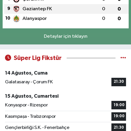
9
Gaziantep FK
0
0
10
Alanyaspor
0
0
Detaylar için tıklayın
Süper Lig Fikstür
14 Ağustos, Cuma
Galatasaray - Çorum FK
21:30
15 Ağustos, Cumartesi
Konyaspor - Rizespor
19:00
Kasımpaşa - Trabzonspor
19:00
Gençlerbirliği S.K. - Fenerbahçe
21:30