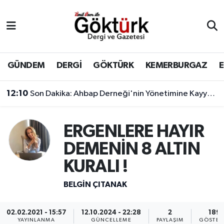
Anne Çocuk
Eyüpsultan Hava Durumu
BİLİM
Eyüpsultan Trafik Yoğunluk Haritası
GÜNDEM
DERGİ
GÖKTÜRK
KEMERBURGAZ
DERGİ
Süper Lig Puan Durumu ve Fikstür
12:10
Son Dakika: Ahbap Derneği'nin Yönetimine Kayyum Atandı
DÜNYA
Tüm Manşetler
ERGENLERE HAYIR
EĞİTİM
Son Dakika Haberleri
DEMENİN 8 ALTIN
KURALI !
EKONOMİ
Haber Arşivi
BELGİN ÇITANAK
GÖKTÜRK
02.02.2021 - 15:57
12.10.2024 - 22:28
2
189
GÜNDEM
YAYINLANMA
GÜNCELLEME
PAYLAŞIM
GÖSTER