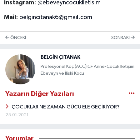
instagram
:
@ebeveyncocukiletisim
Mail
:
belgincitanak6@gmail.com
ÖNCEKI
SONRAKI
BELGİN ÇITANAK
Profesyonel Koç (ACC)ICF Anne-Çocuk İletişim
Ebeveyn ve İlişki Koçu
Yazarın Diğer Yazıları
ÇOCUKLAR NE ZAMAN GÜCÜ ELE GEÇİRİYOR?
25.01.2021
Yorumlar