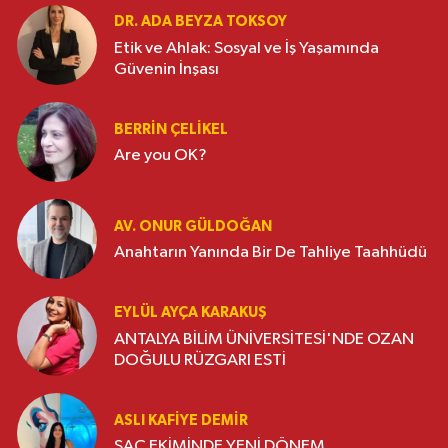
DR. ADA BEYZA TOKSOY
Etik ve Ahlak: Sosyal ve İş Yaşamında
Güvenin İnşası
BERRIN ÇELIKEL
Are you OK?
AV. ONUR GÜLDOĞAN
Anahtarın Yanında Bir De Tahliye Taahhüdü
EYLÜL AYÇA KARAKUŞ
ANTALYA BİLİM ÜNİVERSİTESİ'NDE OZAN
DOĞULU RÜZGARI ESTİ
ASLI KAFIYE DEMIR
SAÇ EKİMİNDE YENİ DÖNEM