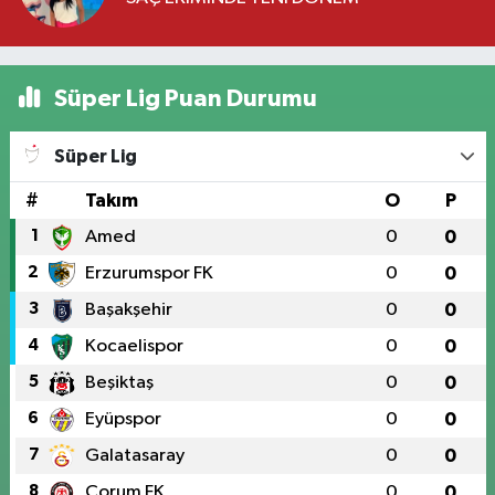
Süper Lig Puan Durumu
Süper Lig
#
Takım
O
P
1
Amed
0
0
2
Erzurumspor FK
0
0
3
Başakşehir
0
0
4
Kocaelispor
0
0
5
Beşiktaş
0
0
6
Eyüpspor
0
0
7
Galatasaray
0
0
8
Çorum FK
0
0