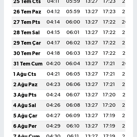
25 Tem Cts
04:11
05:59
13:27
17:23
20:46
26 Tem Paz
04:12
05:59
13:27
17:23
20:45
27 Tem Pts
04:14
06:00
13:27
17:22
20:44
28 Tem Sal
04:15
06:01
13:27
17:22
20:43
29 Tem Çar
04:17
06:02
13:27
17:22
20:42
30 Tem Per
04:18
06:03
13:27
17:22
20:41
31 Tem Cum
04:20
06:04
13:27
17:21
20:40
1 Ağu Cts
04:21
06:05
13:27
17:21
20:39
2 Ağu Paz
04:23
06:06
13:27
17:21
20:38
3 Ağu Pts
04:24
06:07
13:27
17:20
20:37
4 Ağu Sal
04:26
06:08
13:27
17:20
20:36
5 Ağu Çar
04:27
06:09
13:27
17:19
20:35
6 Ağu Per
04:29
06:10
13:27
17:19
20:33
7 Ağu Cum
04:30
06:11
13:27
17:19
20:32