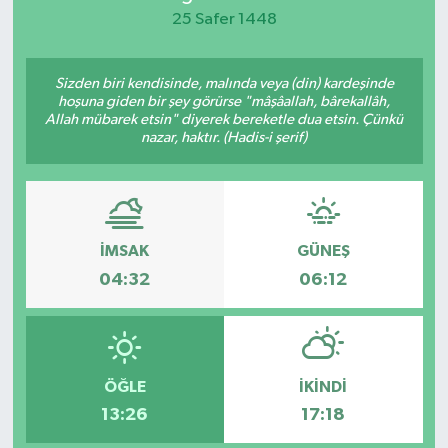
25 Safer 1448
KEMERBURGAZ
Sizden biri kendisinde, malında veya (din) kardeşinde
KÜLTÜR - SANAT
hoşuna giden bir şey görürse "mâşâallah, bârekallâh,
Allah mübarek etsin" diyerek bereketle dua etsin. Çünkü
MAGAZİN
nazar, haktır. (Hadis-i şerif)
ÖZEL HABER
SAĞLIK
İMSAK
GÜNEŞ
04:32
06:12
SPOR
TEKNOLOJİ
ÖĞLE
İKINDI
TİCARET
13:26
17:18
YAŞAM