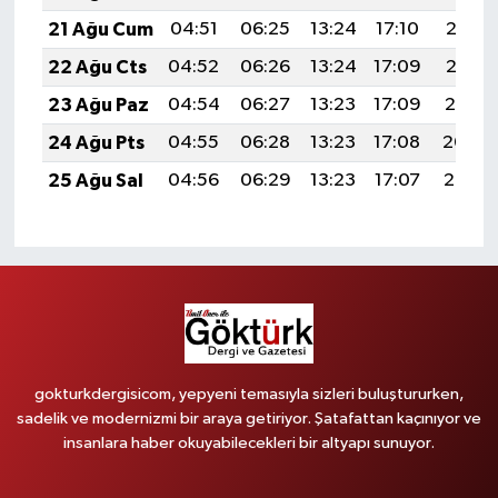
21 Ağu Cum
04:51
06:25
13:24
17:10
20:13
22 Ağu Cts
04:52
06:26
13:24
17:09
20:12
23 Ağu Paz
04:54
06:27
13:23
17:09
20:10
24 Ağu Pts
04:55
06:28
13:23
17:08
20:09
25 Ağu Sal
04:56
06:29
13:23
17:07
20:07
gokturkdergisicom, yepyeni temasıyla sizleri buluştururken,
sadelik ve modernizmi bir araya getiriyor. Şatafattan kaçınıyor ve
insanlara haber okuyabilecekleri bir altyapı sunuyor.