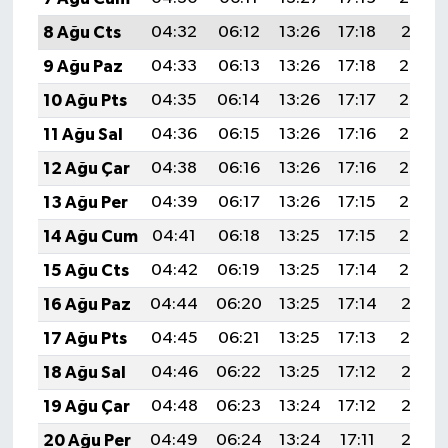
8 Ağu Cts
04:32
06:12
13:26
17:18
20:31
9 Ağu Paz
04:33
06:13
13:26
17:18
20:30
10 Ağu Pts
04:35
06:14
13:26
17:17
20:29
11 Ağu Sal
04:36
06:15
13:26
17:16
20:27
12 Ağu Çar
04:38
06:16
13:26
17:16
20:26
13 Ağu Per
04:39
06:17
13:26
17:15
20:25
14 Ağu Cum
04:41
06:18
13:25
17:15
20:23
15 Ağu Cts
04:42
06:19
13:25
17:14
20:22
16 Ağu Paz
04:44
06:20
13:25
17:14
20:21
17 Ağu Pts
04:45
06:21
13:25
17:13
20:19
18 Ağu Sal
04:46
06:22
13:25
17:12
20:18
19 Ağu Çar
04:48
06:23
13:24
17:12
20:16
20 Ağu Per
04:49
06:24
13:24
17:11
20:15