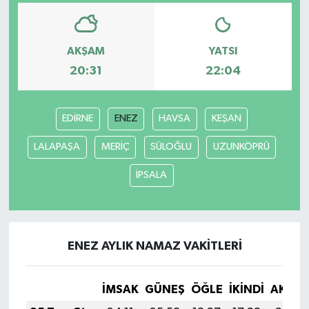
AKŞAM
YATSI
20:31
22:04
EDİRNE
ENEZ
HAVSA
KEŞAN
LALAPAŞA
MERİÇ
SÜLOĞLU
UZUNKÖPRÜ
İPSALA
ENEZ AYLIK NAMAZ VAKITLERI
İMSAK
GÜNEŞ
ÖĞLE
İKINDI
AKŞA