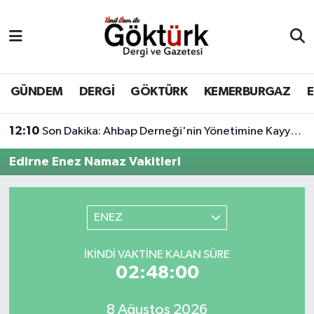
Anne Çocuk
Eyüpsultan Hava Durumu
BİLİM
Eyüpsultan Trafik Yoğunluk Haritası
GÜNDEM
DERGİ
GÖKTÜRK
KEMERBURGAZ
DERGİ
Süper Lig Puan Durumu ve Fikstür
12:10
Son Dakika: Ahbap Derneği'nin Yönetimine Kayyum Atandı
DÜNYA
Tüm Manşetler
Edirne Enez Namaz Vakitleri
EĞİTİM
Son Dakika Haberleri
ENEZ
EKONOMİ
Haber Arşivi
İKINDI VAKTINE KALAN SÜRE
GÖKTÜRK
02:48:00
GÜNDEM
8 Ağustos 2026