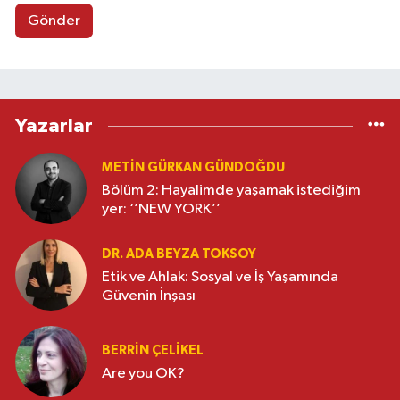
Gönder
Yazarlar
METIN GÜRKAN GÜNDOĞDU
Bölüm 2: Hayalimde yaşamak istediğim
yer: ‘’NEW YORK’’
DR. ADA BEYZA TOKSOY
Etik ve Ahlak: Sosyal ve İş Yaşamında
Güvenin İnşası
BERRIN ÇELIKEL
Are you OK?