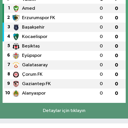
1
Amed
0
0
2
Erzurumspor FK
0
0
3
Başakşehir
0
0
4
Kocaelispor
0
0
5
Beşiktaş
0
0
6
Eyüpspor
0
0
7
Galatasaray
0
0
8
Çorum FK
0
0
9
Gaziantep FK
0
0
10
Alanyaspor
0
0
Detaylar için tıklayın