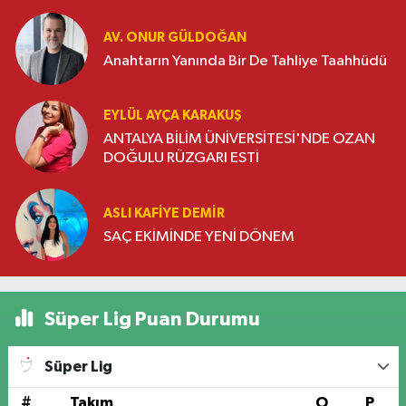
AV. ONUR GÜLDOĞAN
Anahtarın Yanında Bir De Tahliye Taahhüdü
EYLÜL AYÇA KARAKUŞ
ANTALYA BİLİM ÜNİVERSİTESİ'NDE OZAN
DOĞULU RÜZGARI ESTİ
ASLI KAFIYE DEMIR
SAÇ EKİMİNDE YENİ DÖNEM
Süper Lig Puan Durumu
Süper Lig
#
Takım
O
P