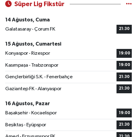
Süper Lig Fikstür
14 Ağustos, Cuma
Galatasaray - Çorum FK
21:30
15 Ağustos, Cumartesi
Konyaspor - Rizespor
19:00
Kasımpaşa - Trabzonspor
19:00
Gençlerbirliği S.K. - Fenerbahçe
21:30
Gaziantep FK - Alanyaspor
21:30
16 Ağustos, Pazar
Başakşehir - Kocaelispor
19:00
Beşiktaş - Eyüpspor
21:30
Amed - Erzurumspor FK
21:30