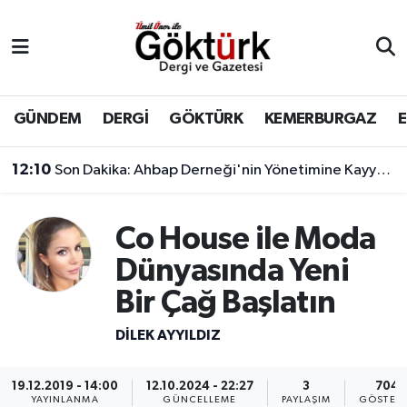
Anne Çocuk
Eyüpsultan Hava Durumu
BİLİM
Eyüpsultan Trafik Yoğunluk Haritası
GÜNDEM
DERGİ
GÖKTÜRK
KEMERBURGAZ
DERGİ
Süper Lig Puan Durumu ve Fikstür
12:10
Son Dakika: Ahbap Derneği'nin Yönetimine Kayyum Atandı
DÜNYA
Tüm Manşetler
Co House ile Moda
EĞİTİM
Son Dakika Haberleri
Dünyasında Yeni
Bir Çağ Başlatın
EKONOMİ
Haber Arşivi
DILEK AYYILDIZ
GÖKTÜRK
19.12.2019 - 14:00
12.10.2024 - 22:27
3
704
GÜNDEM
YAYINLANMA
GÜNCELLEME
PAYLAŞIM
GÖSTER