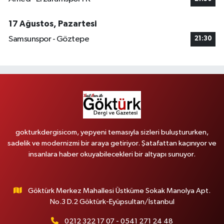
17 Ağustos, Pazartesi
Samsunspor - Göztepe
21:30
gokturkdergisicom, yepyeni temasıyla sizleri buluştururken,
sadelik ve modernizmi bir araya getiriyor. Şatafattan kaçınıyor ve
insanlara haber okuyabilecekleri bir altyapı sunuyor.
Göktürk Merkez Mahallesi Üstküme Sokak Manolya Apt.
No.3 D.2 Göktürk-Eyüpsultan/İstanbul
0212 322 17 07 - 0541 271 24 48