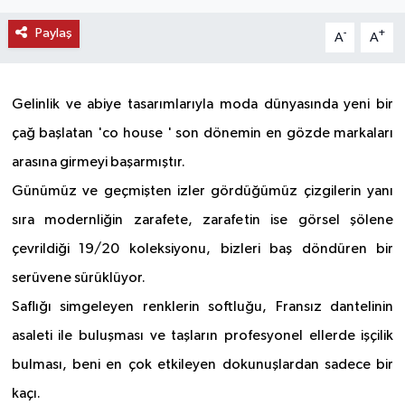
KEMERBURGAZ
Paylaş
-
+
A
A
KÜLTÜR - SANAT
Gelinlik ve abiye tasarımlarıyla moda dünyasında yeni bir
MAGAZİN
çağ başlatan 'co house ' son dönemin en gözde markaları
arasına girmeyi başarmıştır.
ÖZEL HABER
Günümüz ve geçmişten izler gördüğümüz çizgilerin yanı
SAĞLIK
sıra modernliğin zarafete, zarafetin ise görsel şölene
çevrildiği 19/20 koleksiyonu, bizleri baş döndüren bir
SPOR
serüvene sürüklüyor.
Saflığı simgeleyen renklerin softluğu, Fransız dantelinin
TEKNOLOJİ
asaleti ile buluşması ve taşların profesyonel ellerde işçilik
TİCARET
bulması, beni en çok etkileyen dokunuşlardan sadece bir
kaçı.
YAŞAM