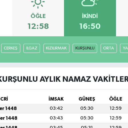
ÖĞLE
İKINDI
12:58
16:50
CERKEŞ
ILGAZ
KIZILIRMAK
KURŞUNLU
ORTA
YA
KURŞUNLU AYLIK NAMAZ VAKITLER
İCRİ
İMSAK
GÜNEŞ
ÖĞLE
fer 1448
03:42
05:30
12:59
fer 1448
03:43
05:30
12:59
fer 1448
03:45
05:31
12:59