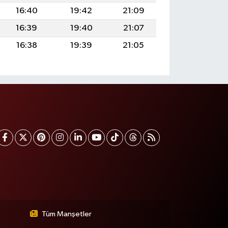
16:40
19:42
21:09
16:39
19:40
21:07
16:38
19:39
21:05
Tüm Manşetler