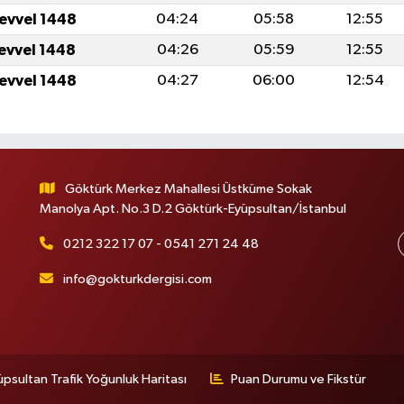
levvel 1448
04:24
05:58
12:55
levvel 1448
04:26
05:59
12:55
levvel 1448
04:27
06:00
12:54
Göktürk Merkez Mahallesi Üstküme Sokak
Manolya Apt. No.3 D.2 Göktürk-Eyüpsultan/İstanbul
0212 322 17 07 - 0541 271 24 48
info@gokturkdergisi.com
üpsultan Trafik Yoğunluk Haritası
Puan Durumu ve Fikstür