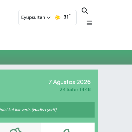
°
31
Eyüpsultan
7 Ağustos 2026
24 Safer 1448
i kat kat verir. (Hadis-i şerif)