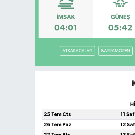
KEMERBURGAZ
İMSAK
GÜNEŞ
KÜLTÜR - SANAT
04:01
05:42
MAGAZİN
ATKARACALAR
BAYRAMÖREN
ÖZEL HABER
SAĞLIK
SPOR
TEKNOLOJİ
H
25 Tem Cts
11 Sa
TİCARET
26 Tem Paz
12 Sa
YAŞAM
27 Tem Pts
13 Sa