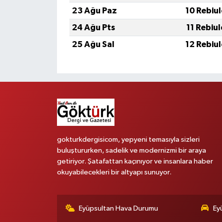
23 Ağu Paz
10 Rebiu
24 Ağu Pts
11 Rebiu
25 Ağu Sal
12 Rebiu
gokturkdergisicom, yepyeni temasıyla sizleri
buluştururken, sadelik ve modernizmi bir araya
getiriyor. Şatafattan kaçınıyor ve insanlara haber
okuyabilecekleri bir altyapı sunuyor.
Eyüpsultan Hava Durumu
Ey