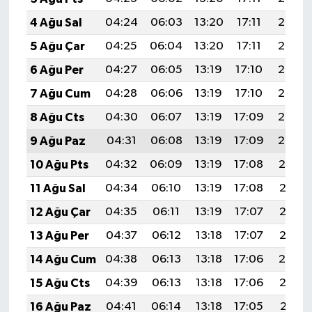
4 Ağu Sal
04:24
06:03
13:20
17:11
20:26
5 Ağu Çar
04:25
06:04
13:20
17:11
20:25
6 Ağu Per
04:27
06:05
13:19
17:10
20:24
7 Ağu Cum
04:28
06:06
13:19
17:10
20:23
8 Ağu Cts
04:30
06:07
13:19
17:09
20:22
9 Ağu Paz
04:31
06:08
13:19
17:09
20:20
10 Ağu Pts
04:32
06:09
13:19
17:08
20:19
11 Ağu Sal
04:34
06:10
13:19
17:08
20:18
12 Ağu Çar
04:35
06:11
13:19
17:07
20:17
13 Ağu Per
04:37
06:12
13:18
17:07
20:15
14 Ağu Cum
04:38
06:13
13:18
17:06
20:14
15 Ağu Cts
04:39
06:13
13:18
17:06
20:13
16 Ağu Paz
04:41
06:14
13:18
17:05
20:11