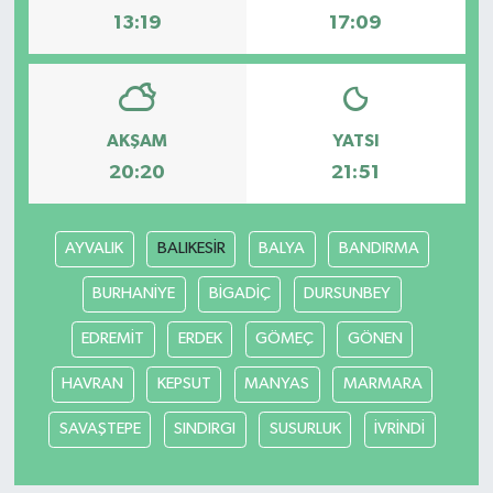
13:19
17:09
AKŞAM
YATSI
20:20
21:51
AYVALIK
BALIKESİR
BALYA
BANDIRMA
BURHANİYE
BİGADİÇ
DURSUNBEY
EDREMİT
ERDEK
GÖMEÇ
GÖNEN
HAVRAN
KEPSUT
MANYAS
MARMARA
SAVAŞTEPE
SINDIRGI
SUSURLUK
İVRİNDİ