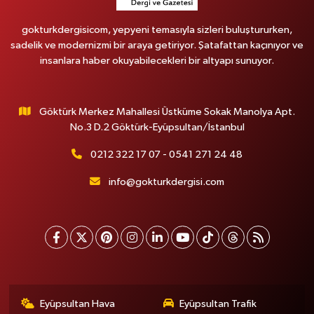
gokturkdergisicom, yepyeni temasıyla sizleri buluştururken,
sadelik ve modernizmi bir araya getiriyor. Şatafattan kaçınıyor ve
insanlara haber okuyabilecekleri bir altyapı sunuyor.
Göktürk Merkez Mahallesi Üstküme Sokak Manolya Apt.
No.3 D.2 Göktürk-Eyüpsultan/İstanbul
0212 322 17 07 - 0541 271 24 48
info@gokturkdergisi.com
Eyüpsultan Hava
Eyüpsultan Trafik