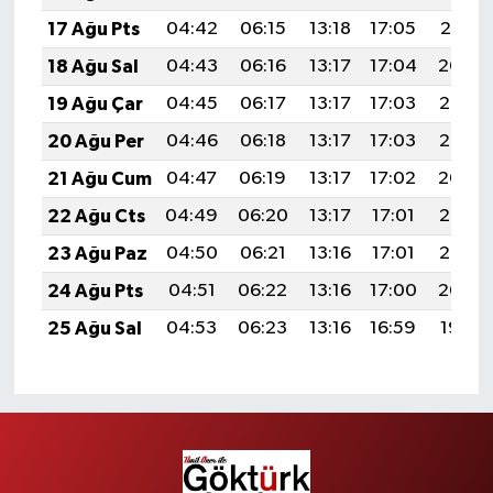
17 Ağu Pts
04:42
06:15
13:18
17:05
20:10
18 Ağu Sal
04:43
06:16
13:17
17:04
20:09
19 Ağu Çar
04:45
06:17
13:17
17:03
20:07
20 Ağu Per
04:46
06:18
13:17
17:03
20:06
21 Ağu Cum
04:47
06:19
13:17
17:02
20:04
22 Ağu Cts
04:49
06:20
13:17
17:01
20:03
23 Ağu Paz
04:50
06:21
13:16
17:01
20:02
24 Ağu Pts
04:51
06:22
13:16
17:00
20:00
25 Ağu Sal
04:53
06:23
13:16
16:59
19:59