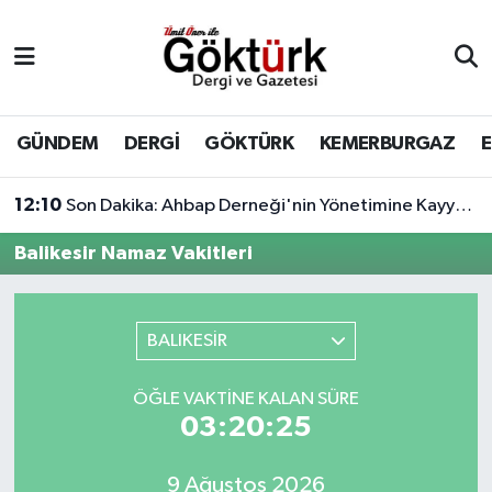
Anne Çocuk
Eyüpsultan Hava Durumu
BİLİM
Eyüpsultan Trafik Yoğunluk Haritası
GÜNDEM
DERGİ
GÖKTÜRK
KEMERBURGAZ
DERGİ
Süper Lig Puan Durumu ve Fikstür
12:10
Son Dakika: Ahbap Derneği'nin Yönetimine Kayyum Atandı
DÜNYA
Tüm Manşetler
Balikesir Namaz Vakitleri
EĞİTİM
Son Dakika Haberleri
BALIKESİR
EKONOMİ
Haber Arşivi
ÖĞLE VAKTINE KALAN SÜRE
GÖKTÜRK
03:20:25
GÜNDEM
9 Ağustos 2026