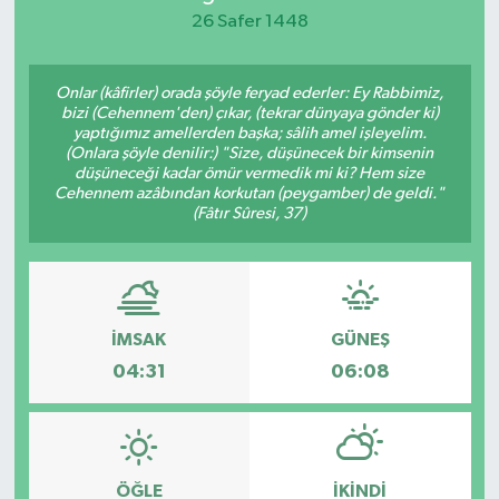
26 Safer 1448
KEMERBURGAZ
Onlar (kâfirler) orada şöyle feryad ederler: Ey Rabbimiz,
KÜLTÜR - SANAT
bizi (Cehennem'den) çıkar, (tekrar dünyaya gönder ki)
yaptığımız amellerden başka; sâlih amel işleyelim.
MAGAZİN
(Onlara şöyle denilir:) "Size, düşünecek bir kimsenin
düşüneceği kadar ömür vermedik mi ki? Hem size
Cehennem azâbından korkutan (peygamber) de geldi."
ÖZEL HABER
(Fâtır Sûresi, 37)
SAĞLIK
SPOR
İMSAK
GÜNEŞ
04:31
06:08
TEKNOLOJİ
TİCARET
ÖĞLE
İKINDI
YAŞAM