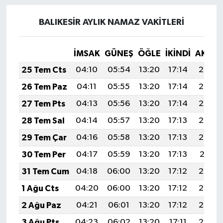
BALIKESİR AYLIK NAMAZ VAKITLERI
İMSAK
GÜNEŞ
ÖĞLE
İKINDI
AKŞA
25 Tem Cts
04:10
05:54
13:20
17:14
20:36
26 Tem Paz
04:11
05:55
13:20
17:14
20:35
27 Tem Pts
04:13
05:56
13:20
17:14
20:34
28 Tem Sal
04:14
05:57
13:20
17:13
20:33
29 Tem Çar
04:16
05:58
13:20
17:13
20:32
30 Tem Per
04:17
05:59
13:20
17:13
20:31
31 Tem Cum
04:18
06:00
13:20
17:12
20:30
1 Ağu Cts
04:20
06:00
13:20
17:12
20:29
2 Ağu Paz
04:21
06:01
13:20
17:12
20:28
3 Ağu Pts
04:23
06:02
13:20
17:11
20:27