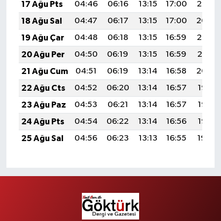
17 Ağu Pts
04:46
06:16
13:15
17:00
20:05
18 Ağu Sal
04:47
06:17
13:15
17:00
20:04
19 Ağu Çar
04:48
06:18
13:15
16:59
20:02
20 Ağu Per
04:50
06:19
13:15
16:59
20:01
21 Ağu Cum
04:51
06:19
13:14
16:58
20:00
22 Ağu Cts
04:52
06:20
13:14
16:57
19:58
23 Ağu Paz
04:53
06:21
13:14
16:57
19:57
24 Ağu Pts
04:54
06:22
13:14
16:56
19:55
25 Ağu Sal
04:56
06:23
13:13
16:55
19:54