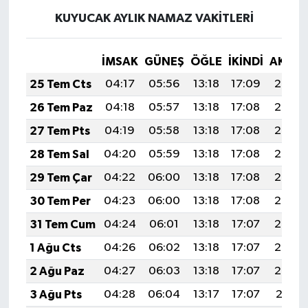
KUYUCAK AYLIK NAMAZ VAKITLERI
İMSAK
GÜNEŞ
ÖĞLE
İKINDI
AKŞA
25 Tem Cts
04:17
05:56
13:18
17:09
20:29
26 Tem Paz
04:18
05:57
13:18
17:08
20:28
27 Tem Pts
04:19
05:58
13:18
17:08
20:28
28 Tem Sal
04:20
05:59
13:18
17:08
20:27
29 Tem Çar
04:22
06:00
13:18
17:08
20:26
30 Tem Per
04:23
06:00
13:18
17:08
20:25
31 Tem Cum
04:24
06:01
13:18
17:07
20:24
1 Ağu Cts
04:26
06:02
13:18
17:07
20:23
2 Ağu Paz
04:27
06:03
13:18
17:07
20:22
3 Ağu Pts
04:28
06:04
13:17
17:07
20:21