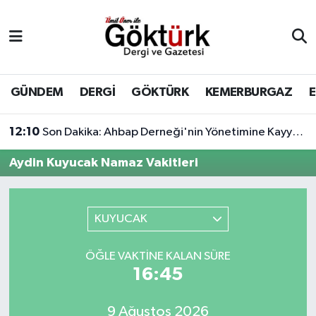
Anne Çocuk
Eyüpsultan Hava Durumu
BİLİM
Eyüpsultan Trafik Yoğunluk Haritası
GÜNDEM
DERGİ
GÖKTÜRK
KEMERBURGAZ
DERGİ
Süper Lig Puan Durumu ve Fikstür
12:10
Son Dakika: Ahbap Derneği'nin Yönetimine Kayyum Atandı
DÜNYA
Tüm Manşetler
Aydin Kuyucak Namaz Vakitleri
EĞİTİM
Son Dakika Haberleri
KUYUCAK
EKONOMİ
Haber Arşivi
ÖĞLE VAKTINE KALAN SÜRE
GÖKTÜRK
16:45
GÜNDEM
9 Ağustos 2026