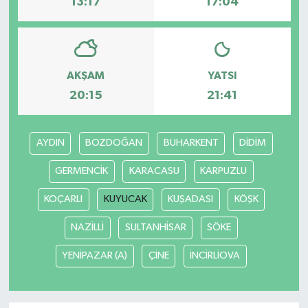
13:17
17:04
AKŞAM
YATSI
20:15
21:41
AYDIN
BOZDOĞAN
BUHARKENT
DİDİM
GERMENCİK
KARACASU
KARPUZLU
KOÇARLI
KUYUCAK
KUŞADASI
KÖŞK
NAZİLLİ
SULTANHİSAR
SÖKE
YENİPAZAR (A)
ÇİNE
İNCİRLİOVA