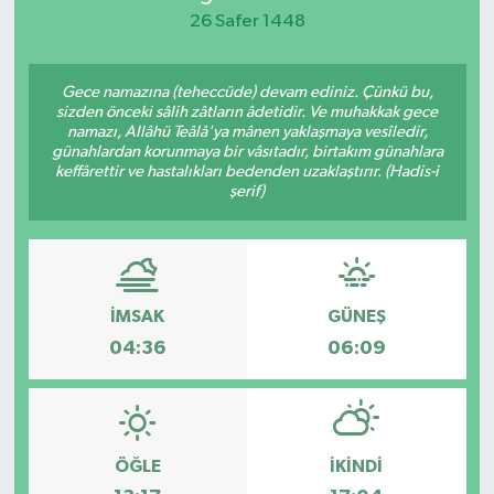
26 Safer 1448
KEMERBURGAZ
Gece namazına (teheccüde) devam ediniz. Çünkü bu,
KÜLTÜR - SANAT
sizden önceki sâlih zâtların âdetidir. Ve muhakkak gece
namazı, Allâhü Teâlâ'ya mânen yaklaşmaya vesîledir,
MAGAZİN
günahlardan korunmaya bir vâsıtadır, birtakım günahlara
keffârettir ve hastalıkları bedenden uzaklaştırır. (Hadis-i
şerif)
ÖZEL HABER
SAĞLIK
İMSAK
GÜNEŞ
SPOR
04:36
06:09
TEKNOLOJİ
TİCARET
ÖĞLE
İKINDI
YAŞAM