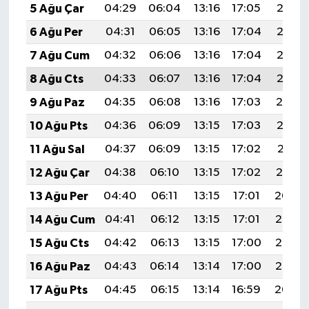
5 Ağu Çar
04:29
06:04
13:16
17:05
20:18
6 Ağu Per
04:31
06:05
13:16
17:04
20:17
7 Ağu Cum
04:32
06:06
13:16
17:04
20:16
8 Ağu Cts
04:33
06:07
13:16
17:04
20:15
9 Ağu Paz
04:35
06:08
13:16
17:03
20:14
10 Ağu Pts
04:36
06:09
13:15
17:03
20:12
11 Ağu Sal
04:37
06:09
13:15
17:02
20:11
12 Ağu Çar
04:38
06:10
13:15
17:02
20:10
13 Ağu Per
04:40
06:11
13:15
17:01
20:09
14 Ağu Cum
04:41
06:12
13:15
17:01
20:08
15 Ağu Cts
04:42
06:13
13:15
17:00
20:06
16 Ağu Paz
04:43
06:14
13:14
17:00
20:05
17 Ağu Pts
04:45
06:15
13:14
16:59
20:04