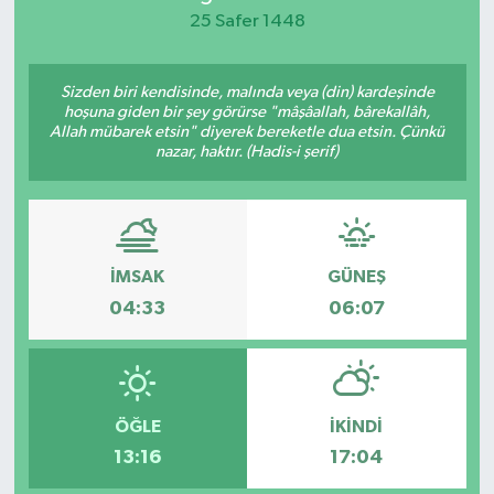
25 Safer 1448
KEMERBURGAZ
Sizden biri kendisinde, malında veya (din) kardeşinde
KÜLTÜR - SANAT
hoşuna giden bir şey görürse "mâşâallah, bârekallâh,
Allah mübarek etsin" diyerek bereketle dua etsin. Çünkü
MAGAZİN
nazar, haktır. (Hadis-i şerif)
ÖZEL HABER
SAĞLIK
İMSAK
GÜNEŞ
04:33
06:07
SPOR
TEKNOLOJİ
ÖĞLE
İKINDI
TİCARET
13:16
17:04
YAŞAM