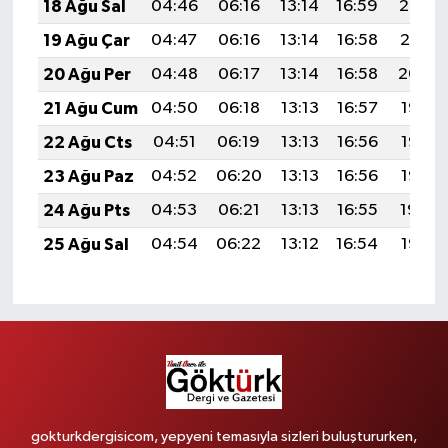
18 Ağu Sal
04:46
06:16
13:14
16:59
20:02
19 Ağu Çar
04:47
06:16
13:14
16:58
20:01
20 Ağu Per
04:48
06:17
13:14
16:58
20:00
21 Ağu Cum
04:50
06:18
13:13
16:57
19:58
22 Ağu Cts
04:51
06:19
13:13
16:56
19:57
23 Ağu Paz
04:52
06:20
13:13
16:56
19:56
24 Ağu Pts
04:53
06:21
13:13
16:55
19:54
25 Ağu Sal
04:54
06:22
13:12
16:54
19:53
gokturkdergisicom, yepyeni temasıyla sizleri buluştururken,