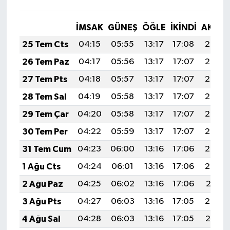
İMSAK
GÜNEŞ
ÖĞLE
İKINDI
AKŞA
25 Tem Cts
04:15
05:55
13:17
17:08
20:28
26 Tem Paz
04:17
05:56
13:17
17:07
20:27
27 Tem Pts
04:18
05:57
13:17
17:07
20:27
28 Tem Sal
04:19
05:58
13:17
17:07
20:26
29 Tem Çar
04:20
05:58
13:17
17:07
20:25
30 Tem Per
04:22
05:59
13:17
17:07
20:24
31 Tem Cum
04:23
06:00
13:16
17:06
20:23
1 Ağu Cts
04:24
06:01
13:16
17:06
20:22
2 Ağu Paz
04:25
06:02
13:16
17:06
20:21
3 Ağu Pts
04:27
06:03
13:16
17:05
20:20
4 Ağu Sal
04:28
06:03
13:16
17:05
20:19