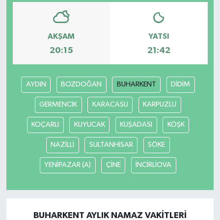
AKŞAM
YATSI
20:15
21:42
AYDIN
BOZDOĞAN
BUHARKENT
DİDİM
GERMENCİK
KARACASU
KARPUZLU
KOÇARLI
KUYUCAK
KUŞADASI
KÖŞK
NAZİLLİ
SULTANHİSAR
SÖKE
YENİPAZAR (A)
ÇİNE
İNCİRLİOVA
BUHARKENT AYLIK NAMAZ VAKITLERI