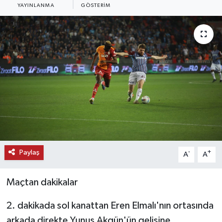
YAYINLANMA
GÖSTERIM
KEMERBURGAZ
KÜLTÜR - SANAT
MAGAZİN
ÖZEL HABER
SAĞLIK
SPOR
Paylaş
-
+
A
A
TEKNOLOJİ
Maçtan dakikalar
TİCARET
2. dakikada sol kanattan Eren Elmalı'nın ortasında
arkada direkte Yunus Akgün'ün gelişine
YAŞAM