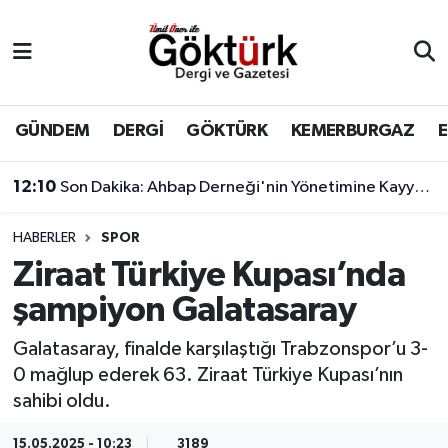
Anne Çocuk
Eyüpsultan Hava Durumu
BİLİM
Eyüpsultan Trafik Yoğunluk Haritası
GÜNDEM
DERGİ
GÖKTÜRK
KEMERBURGAZ
DERGİ
Süper Lig Puan Durumu ve Fikstür
12:10
Son Dakika: Ahbap Derneği'nin Yönetimine Kayyum Atandı
DÜNYA
Tüm Manşetler
HABERLER
SPOR
Ziraat Türkiye Kupası’nda
EĞİTİM
Son Dakika Haberleri
şampiyon Galatasaray
EKONOMİ
Haber Arşivi
Galatasaray, finalde karşılaştığı Trabzonspor’u 3-
0 mağlup ederek 63. Ziraat Türkiye Kupası’nın
GÖKTÜRK
sahibi oldu.
GÜNDEM
15.05.2025 - 10:23
3189