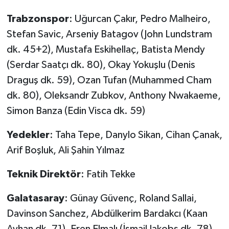
Trabzonspor
: Uğurcan Çakır, Pedro Malheiro,
Stefan Savic, Arseniy Batagov (John Lundstram
dk. 45+2), Mustafa Eskihellaç, Batista Mendy
(Serdar Saatçı dk. 80), Okay Yokuşlu (Denis
Draguş dk. 59), Ozan Tufan (Muhammed Cham
dk. 80), Oleksandr Zubkov, Anthony Nwakaeme,
Simon Banza (Edin Visca dk. 59)
Yedekler
: Taha Tepe, Danylo Sikan, Cihan Çanak,
Arif Boşluk, Ali Şahin Yılmaz
Teknik Direktör
: Fatih Tekke
Galatasaray
: Günay Güvenç, Roland Sallai,
Davinson Sanchez, Abdülkerim Bardakcı (Kaan
Ayhan dk. 71), Eren Elmalı (İsmail Jakobs dk. 78),