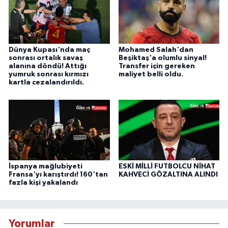
Dünya Kupası'nda maç
Mohamed Salah'dan
sonrası ortalık savaş
Beşiktaş'a olumlu sinyal!
alanına döndü! Attığı
Transfer için gereken
yumruk sonrası kırmızı
maliyet belli oldu.
kartla cezalandırıldı.
İspanya mağlubiyeti
ESKİ MİLLİ FUTBOLCU NİHAT
Fransa'yı karıştırdı! 160'tan
KAHVECİ GÖZALTINA ALINDI
fazla kişi yakalandı
Yorumlar