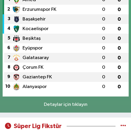
2
Erzurumspor FK
0
0
3
Başakşehir
0
0
4
Kocaelispor
0
0
5
Beşiktaş
0
0
6
Eyüpspor
0
0
7
Galatasaray
0
0
8
Çorum FK
0
0
9
Gaziantep FK
0
0
10
Alanyaspor
0
0
Detaylar için tıklayın
Süper Lig Fikstür