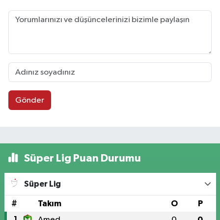
Gönder
Süper Lig Puan Durumu
Süper Lig
#
Takım
O
P
1
Amed
0
0