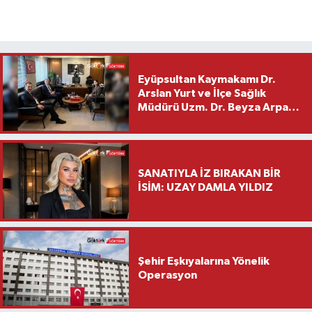
Eyüpsultan Kaymakamı Dr.
Arslan Yurt ve İlçe Sağlık
Müdürü Uzm. Dr. Beyza Arpacı
Saylar’dan Hayırlı Olsun
Ziyareti
SANATIYLA İZ BIRAKAN BİR
İSİM: UZAY DAMLA YILDIZ
Şehir Eşkıyalarına Yönelik
Operasyon