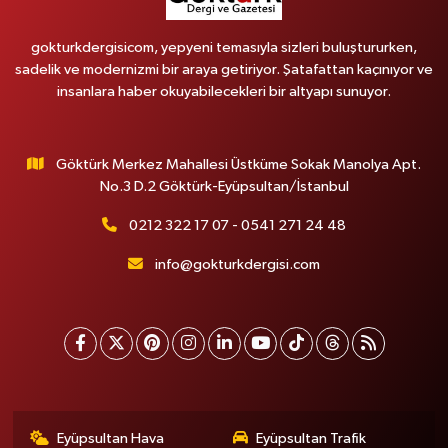
gokturkdergisicom, yepyeni temasıyla sizleri buluştururken,
sadelik ve modernizmi bir araya getiriyor. Şatafattan kaçınıyor ve
insanlara haber okuyabilecekleri bir altyapı sunuyor.
Göktürk Merkez Mahallesi Üstküme Sokak Manolya Apt.
No.3 D.2 Göktürk-Eyüpsultan/İstanbul
0212 322 17 07 - 0541 271 24 48
info@gokturkdergisi.com
Eyüpsultan Hava
Eyüpsultan Trafik