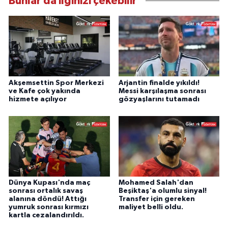
Bunlar da ilginizi çekebilir
Akşemsettin Spor Merkezi
Arjantin finalde yıkıldı!
ve Kafe çok yakında
Messi karşılaşma sonrası
hizmete açılıyor
gözyaşlarını tutamadı
Dünya Kupası'nda maç
Mohamed Salah'dan
sonrası ortalık savaş
Beşiktaş'a olumlu sinyal!
alanına döndü! Attığı
Transfer için gereken
yumruk sonrası kırmızı
maliyet belli oldu.
kartla cezalandırıldı.