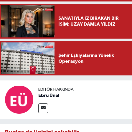
Ziyareti
SANATIYLA İZ BIRAKAN BİR
İSİM: UZAY DAMLA YILDIZ
Şehir Eşkıyalarına Yönelik
Operasyon
EDITÖR HAKKINDA
Ebru Ünal