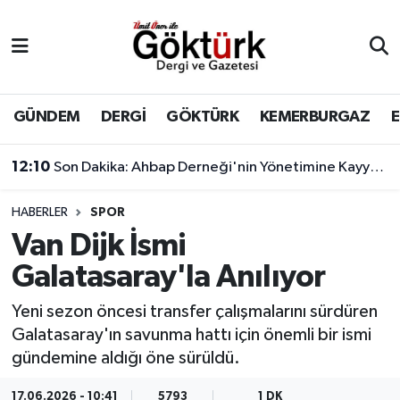
Anne Çocuk
Eyüpsultan Hava Durumu
BİLİM
Eyüpsultan Trafik Yoğunluk Haritası
GÜNDEM
DERGİ
GÖKTÜRK
KEMERBURGAZ
DERGİ
Süper Lig Puan Durumu ve Fikstür
12:10
Son Dakika: Ahbap Derneği'nin Yönetimine Kayyum Atandı
DÜNYA
Tüm Manşetler
HABERLER
SPOR
Van Dijk İsmi
EĞİTİM
Son Dakika Haberleri
Galatasaray'la Anılıyor
EKONOMİ
Haber Arşivi
Yeni sezon öncesi transfer çalışmalarını sürdüren
Galatasaray'ın savunma hattı için önemli bir ismi
GÖKTÜRK
gündemine aldığı öne sürüldü.
GÜNDEM
17.06.2026 - 10:41
5793
1 DK