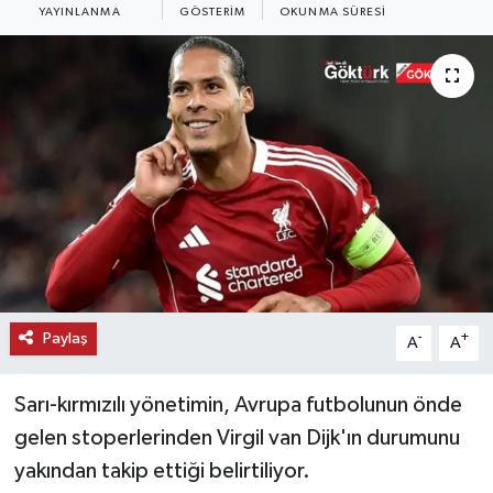
YAYINLANMA
GÖSTERIM
OKUNMA SÜRESI
KEMERBURGAZ
KÜLTÜR - SANAT
MAGAZİN
ÖZEL HABER
SAĞLIK
SPOR
Paylaş
-
+
A
A
TEKNOLOJİ
Sarı-kırmızılı yönetimin, Avrupa futbolunun önde
TİCARET
gelen stoperlerinden Virgil van Dijk'ın durumunu
yakından takip ettiği belirtiliyor.
YAŞAM