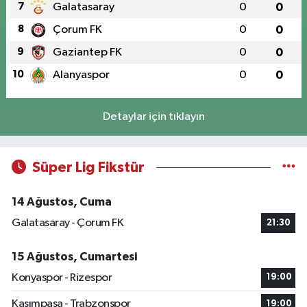
7
Galatasaray
0
0
8
Çorum FK
0
0
9
Gaziantep FK
0
0
10
Alanyaspor
0
0
Detaylar için tıklayın
Süper Lig Fikstür
14 Ağustos, Cuma
Galatasaray - Çorum FK
21:30
15 Ağustos, Cumartesi
Konyaspor - Rizespor
19:00
Kasımpaşa - Trabzonspor
19:00