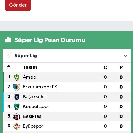
Gönder
Süper Lig Puan Durumu
Süper Lig
#
Takım
O
P
1
Amed
0
0
2
Erzurumspor FK
0
0
3
Başakşehir
0
0
4
Kocaelispor
0
0
5
Beşiktaş
0
0
6
Eyüpspor
0
0