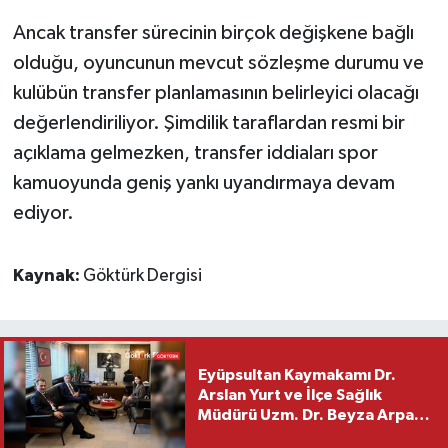
Ancak transfer sürecinin birçok değişkene bağlı
olduğu, oyuncunun mevcut sözleşme durumu ve
kulübün transfer planlamasının belirleyici olacağı
değerlendiriliyor. Şimdilik taraflardan resmi bir
açıklama gelmezken, transfer iddiaları spor
kamuoyunda geniş yankı uyandırmaya devam
ediyor.
Kaynak:
Göktürk Dergisi
Eyüpsultan Kaymakamı Dr.
Arslan Yurt ve İlçe Sağlık
Müdürü Uzm. Dr. Beyza Arpacı
Saylar’dan Hayırlı Olsun