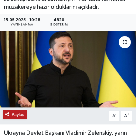
müzakereye hazır olduklarını açıkladı.
KEMERBURGAZ
15.05.2025 - 10:28
4820
YAYINLANMA
GÖSTERIM
KÜLTÜR - SANAT
MAGAZİN
ÖZEL HABER
SAĞLIK
SPOR
TEKNOLOJİ
Paylaş
-
+
A
A
TİCARET
Ukrayna Devlet Başkanı Vladimir Zelenskiy, yarın
YAŞAM