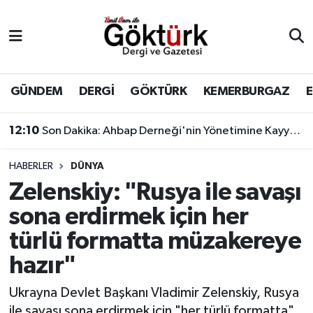
Anne Çocuk
Eyüpsultan Hava Durumu
BİLİM
Eyüpsultan Trafik Yoğunluk Haritası
GÜNDEM
DERGİ
GÖKTÜRK
KEMERBURGAZ
DERGİ
Süper Lig Puan Durumu ve Fikstür
12:10
Son Dakika: Ahbap Derneği'nin Yönetimine Kayyum Atandı
DÜNYA
Tüm Manşetler
HABERLER
DÜNYA
Zelenskiy: "Rusya ile savaşı
EĞİTİM
Son Dakika Haberleri
sona erdirmek için her
EKONOMİ
Haber Arşivi
türlü formatta müzakereye
hazır"
GÖKTÜRK
Ukrayna Devlet Başkanı Vladimir Zelenskiy, Rusya
GÜNDEM
ile savaşı sona erdirmek için "her türlü formatta"