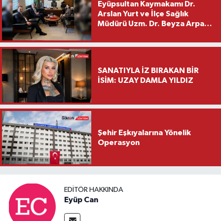
Eyüpsultan Kaymakamı Dr.
Arslan Yurt ve İlçe Sağlık
Müdürü Uzm. Dr. Beyza Arpacı
Saylar’dan Hayırlı Olsun
Ziyareti
SANATIYLA İZ BIRAKAN BİR
İSİM: UZAY DAMLA YILDIZ
Şehir Eşkıyalarına Yönelik
Operasyon
EDITÖR HAKKINDA
Eyüp Can