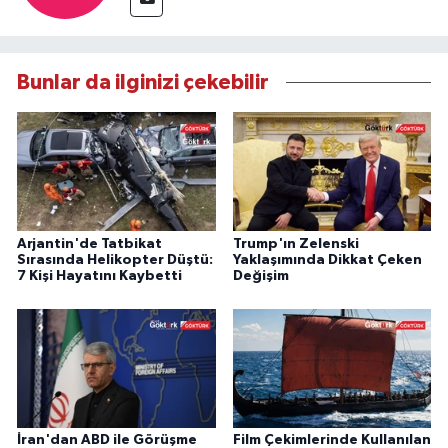
Bunlar da ilginizi çekebilir
Arjantin'de Tatbikat
Trump'ın Zelenski
Sırasında Helikopter Düştü:
Yaklaşımında Dikkat Çeken
7 Kişi Hayatını Kaybetti
Değişim
İran'dan ABD ile Görüşme
Film Çekimlerinde Kullanılan