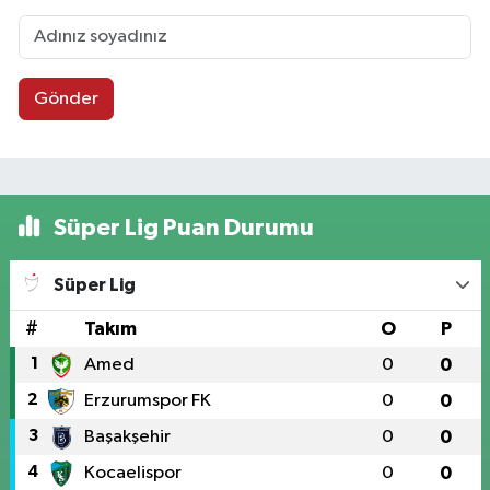
Gönder
Süper Lig Puan Durumu
Süper Lig
#
Takım
O
P
1
Amed
0
0
2
Erzurumspor FK
0
0
3
Başakşehir
0
0
4
Kocaelispor
0
0