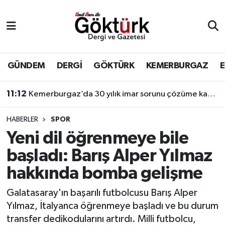
Anne Çocuk
Eyüpsultan Hava Durumu
BİLİM
Eyüpsultan Trafik Yoğunluk Haritası
GÜNDEM
DERGİ
GÖKTÜRK
KEMERBURGAZ
DERGİ
Süper Lig Puan Durumu ve Fikstür
11:12
Kemerburgaz’da 30 yılık imar sorunu çözüme kavuşuyor
DÜNYA
Tüm Manşetler
HABERLER
SPOR
Yeni dil öğrenmeye bile
EĞİTİM
Son Dakika Haberleri
başladı: Barış Alper Yılmaz
EKONOMİ
Haber Arşivi
hakkında bomba gelişme
GÖKTÜRK
Galatasaray'ın başarılı futbolcusu Barış Alper
Yılmaz, İtalyanca öğrenmeye başladı ve bu durum
GÜNDEM
transfer dedikodularını artırdı. Milli futbolcu,