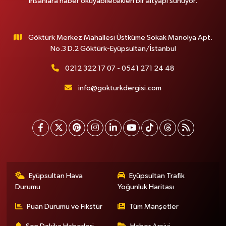
insanlara haber okuyabilecekleri bir altyapı sunuyor.
Göktürk Merkez Mahallesi Üstküme Sokak Manolya Apt.
No.3 D.2 Göktürk-Eyüpsultan/İstanbul
0212 322 17 07 - 0541 271 24 48
info@gokturkdergisi.com
Eyüpsultan Hava
Eyüpsultan Trafik
Durumu
Yoğunluk Haritası
Puan Durumu ve Fikstür
Tüm Manşetler