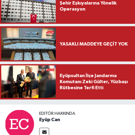
Şehir Eşkıyalarına Yönelik
Operasyon
YASAKLI MADDEYE GEÇİT YOK
Eyüpsultan İlçe Jandarma
Komutanı Zeki Gülter, Yüzbaşı
Rütbesine Terfi Etti
EDITÖR HAKKINDA
Eyüp Can