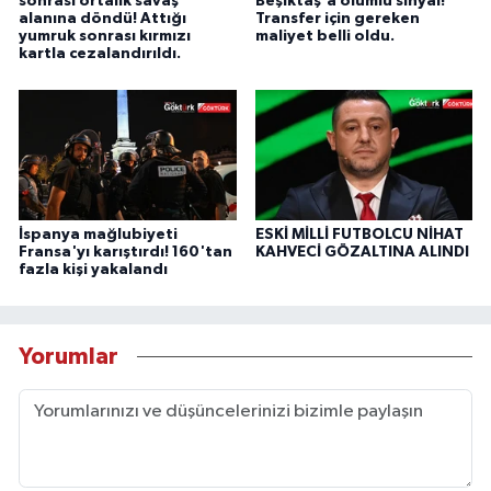
sonrası ortalık savaş
Beşiktaş'a olumlu sinyal!
alanına döndü! Attığı
Transfer için gereken
yumruk sonrası kırmızı
maliyet belli oldu.
kartla cezalandırıldı.
İspanya mağlubiyeti
ESKİ MİLLİ FUTBOLCU NİHAT
Fransa'yı karıştırdı! 160'tan
KAHVECİ GÖZALTINA ALINDI
fazla kişi yakalandı
Yorumlar