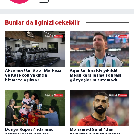
Bunlar da ilginizi çekebilir
Akşemsettin Spor Merkezi
Arjantin finalde yıkıldı!
ve Kafe çok yakında
Messi karşılaşma sonrası
hizmete açılıyor
gözyaşlarını tutamadı
Dünya Kupası'nda maç
Mohamed Salah'dan