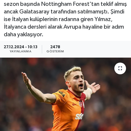
sezon başında Nottingham Forest'tan teklif almış
KEMERBURGAZ
ancak Galatasaray tarafından satılmamıştı. Şimdi
ise İtalyan kulüplerinin radarına giren Yılmaz,
KÜLTÜR - SANAT
İtalyanca dersleri alarak Avrupa hayaline bir adım
daha yaklaşıyor.
MAGAZİN
27.12.2024 - 10:13
2478
YAYINLANMA
GÖSTERIM
ÖZEL HABER
SAĞLIK
SPOR
TEKNOLOJİ
TİCARET
YAŞAM