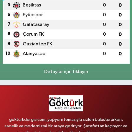
5
Beşiktaş
0
0
6
Eyüpspor
0
0
7
Galatasaray
0
0
8
Çorum FK
0
0
9
Gaziantep FK
0
0
10
Alanyaspor
0
0
Detaylar için tıklayın
gokturkdergisicom, yepyeni temasıyla sizleri buluştururken,
sadelik ve modernizmi bir araya getiriyor. Şatafattan kaçınıyor ve