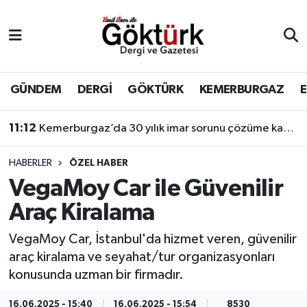
Anne Çocuk
Eyüpsultan Hava Durumu
BİLİM
Eyüpsultan Trafik Yoğunluk Haritası
GÜNDEM
DERGİ
GÖKTÜRK
KEMERBURGAZ
DERGİ
Süper Lig Puan Durumu ve Fikstür
11:12
Kemerburgaz’da 30 yılık imar sorunu çözüme kavuşuyor
DÜNYA
Tüm Manşetler
HABERLER
ÖZEL HABER
VegaMoy Car ile Güvenilir
EĞİTİM
Son Dakika Haberleri
Araç Kiralama
EKONOMİ
Haber Arşivi
VegaMoy Car, İstanbul'da hizmet veren, güvenilir
araç kiralama ve seyahat/tur organizasyonları
GÖKTÜRK
konusunda uzman bir firmadır.
GÜNDEM
16.06.2025 - 15:40
16.06.2025 - 15:54
8530