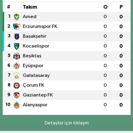
#
Takım
O
P
1
Amed
0
0
2
Erzurumspor FK
0
0
3
Başakşehir
0
0
4
Kocaelispor
0
0
5
Beşiktaş
0
0
6
Eyüpspor
0
0
7
Galatasaray
0
0
8
Çorum FK
0
0
9
Gaziantep FK
0
0
10
Alanyaspor
0
0
Detaylar için tıklayın