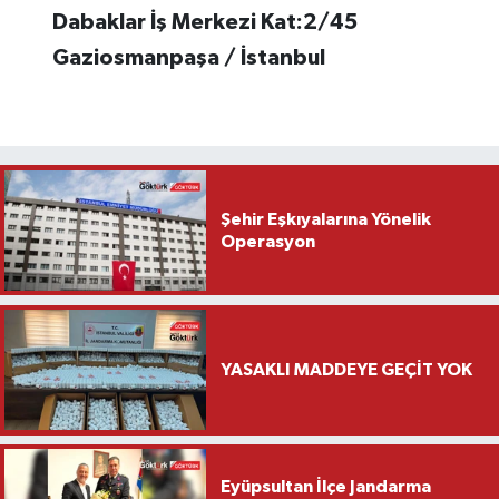
Dabaklar İş Merkezi Kat:2/45
Gaziosmanpaşa / İstanbul
Şehir Eşkıyalarına Yönelik
Operasyon
YASAKLI MADDEYE GEÇİT YOK
Eyüpsultan İlçe Jandarma