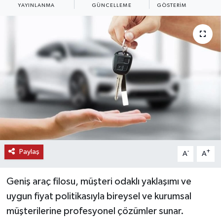
YAYINLANMA
GÜNCELLEME
GÖSTERIM
KEMERBURGAZ
KÜLTÜR - SANAT
MAGAZİN
ÖZEL HABER
SAĞLIK
SPOR
Paylaş
-
+
A
A
TEKNOLOJİ
Geniş araç filosu, müşteri odaklı yaklaşımı ve
TİCARET
uygun fiyat politikasıyla bireysel ve kurumsal
müşterilerine profesyonel çözümler sunar.
YAŞAM