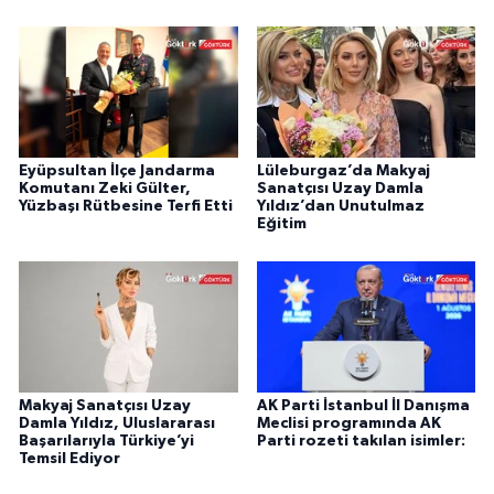
Eyüpsultan İlçe Jandarma
Lüleburgaz’da Makyaj
Komutanı Zeki Gülter,
Sanatçısı Uzay Damla
Yüzbaşı Rütbesine Terfi Etti
Yıldız’dan Unutulmaz
Eğitim
Makyaj Sanatçısı Uzay
AK Parti İstanbul İl Danışma
Damla Yıldız, Uluslararası
Meclisi programında AK
Başarılarıyla Türkiye’yi
Parti rozeti takılan isimler:
Temsil Ediyor