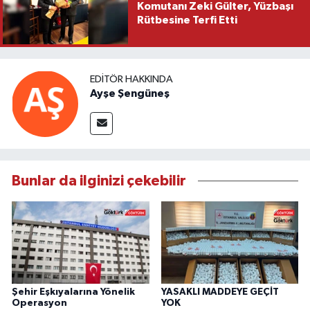
Komutanı Zeki Gülter, Yüzbaşı
Rütbesine Terfi Etti
EDITÖR HAKKINDA
Ayşe Şengüneş
Bunlar da ilginizi çekebilir
Şehir Eşkıyalarına Yönelik
YASAKLI MADDEYE GEÇİT
Operasyon
YOK