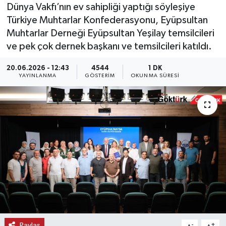
Dünya Vakfı’nın ev sahipliği yaptığı söyleşiye
KEMERBURGAZ
Türkiye Muhtarlar Konfederasyonu, Eyüpsultan
Muhtarlar Derneği Eyüpsultan Yeşilay temsilcileri
KÜLTÜR - SANAT
ve pek çok dernek başkanı ve temsilcileri katıldı.
20.06.2026 - 12:43
4544
1 DK
MAGAZİN
YAYINLANMA
GÖSTERIM
OKUNMA SÜRESI
ÖZEL HABER
SAĞLIK
SPOR
TEKNOLOJİ
TİCARET
YAŞAM
Paylaş
-
+