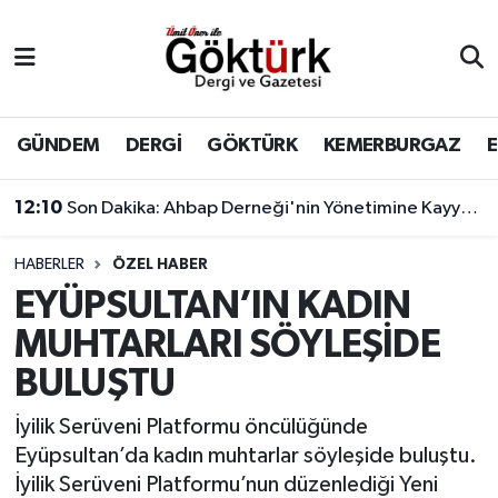
Anne Çocuk
Eyüpsultan Hava Durumu
BİLİM
Eyüpsultan Trafik Yoğunluk Haritası
GÜNDEM
DERGİ
GÖKTÜRK
KEMERBURGAZ
DERGİ
Süper Lig Puan Durumu ve Fikstür
12:10
Son Dakika: Ahbap Derneği'nin Yönetimine Kayyum Atandı
DÜNYA
Tüm Manşetler
HABERLER
ÖZEL HABER
EYÜPSULTAN’IN KADIN
EĞİTİM
Son Dakika Haberleri
MUHTARLARI SÖYLEŞİDE
EKONOMİ
Haber Arşivi
BULUŞTU
GÖKTÜRK
İyilik Serüveni Platformu öncülüğünde
Eyüpsultan’da kadın muhtarlar söyleşide buluştu.
GÜNDEM
İyilik Serüveni Platformu’nun düzenlediği Yeni