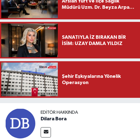
Arslan Yurt ve İlçe Sağlık
Müdürü Uzm. Dr. Beyza Arpacı
Saylar’dan Hayırlı Olsun
Ziyareti
SANATIYLA İZ BIRAKAN BİR
İSİM: UZAY DAMLA YILDIZ
Şehir Eşkıyalarına Yönelik
Operasyon
EDITÖR HAKKINDA
Dilara Bora