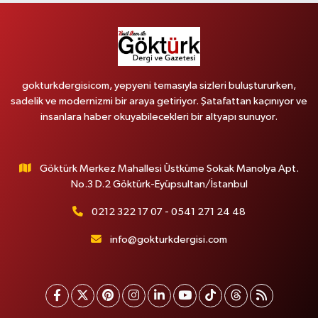
gokturkdergisicom, yepyeni temasıyla sizleri buluştururken,
sadelik ve modernizmi bir araya getiriyor. Şatafattan kaçınıyor ve
insanlara haber okuyabilecekleri bir altyapı sunuyor.
Göktürk Merkez Mahallesi Üstküme Sokak Manolya Apt.
No.3 D.2 Göktürk-Eyüpsultan/İstanbul
0212 322 17 07 - 0541 271 24 48
info@gokturkdergisi.com