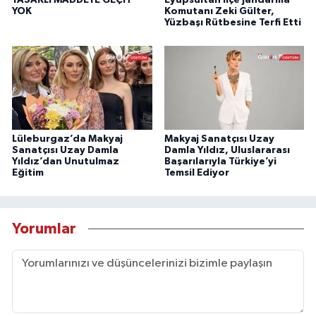
YOK
Komutanı Zeki Gülter,
Yüzbaşı Rütbesine Terfi Etti
Lüleburgaz’da Makyaj
Makyaj Sanatçısı Uzay
Sanatçısı Uzay Damla
Damla Yıldız, Uluslararası
Yıldız’dan Unutulmaz
Başarılarıyla Türkiye’yi
Eğitim
Temsil Ediyor
Yorumlar