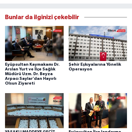
Bunlar da ilginizi çekebilir
Eyüpsultan Kaymakamı Dr.
Şehir Eşkıyalarına Yönelik
Arslan Yurt ve İlçe Sağlık
Operasyon
Müdürü Uzm. Dr. Beyza
Arpacı Saylar’dan Hayırlı
Olsun Ziyareti
YASAKLI MADDEYE GEÇİT
Eyüpsultan İlçe Jandarma