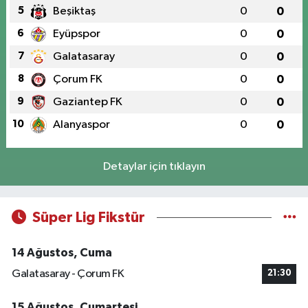
5
Beşiktaş
0
0
6
Eyüpspor
0
0
7
Galatasaray
0
0
8
Çorum FK
0
0
9
Gaziantep FK
0
0
10
Alanyaspor
0
0
Detaylar için tıklayın
Süper Lig Fikstür
14 Ağustos, Cuma
Galatasaray - Çorum FK
21:30
15 Ağustos, Cumartesi