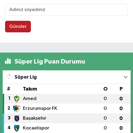
Gönder
Süper Lig Puan Durumu
Süper Lig
#
Takım
O
P
1
Amed
0
0
2
Erzurumspor FK
0
0
3
Başakşehir
0
0
4
Kocaelispor
0
0