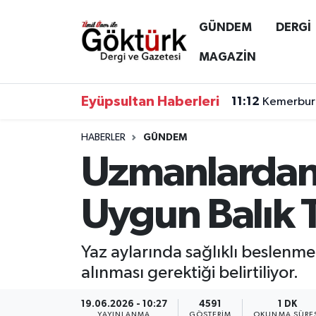
GÜNDEM
DERGİ
Anne Çocuk
Eyüpsultan Hava Durumu
MAGAZİN
BİLİM
Eyüpsultan Trafik Yoğunluk Haritası
Eyüpsultan Haberleri
11:12
Kemerburg
DERGİ
Süper Lig Puan Durumu ve Fikstür
HABERLER
GÜNDEM
Uzmanlardan
DÜNYA
Tüm Manşetler
EĞİTİM
Son Dakika Haberleri
Uygun Balık T
EKONOMİ
Haber Arşivi
Yaz aylarında sağlıklı beslenme
GÖKTÜRK
alınması gerektiği belirtiliyor.
GÜNDEM
19.06.2026 - 10:27
4591
1 DK
YAYINLANMA
GÖSTERIM
OKUNMA SÜRE