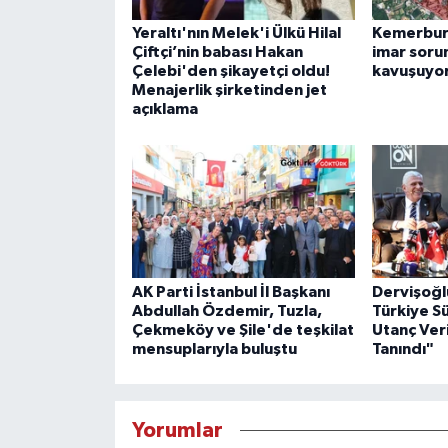
Yeraltı'nın Melek'i Ülkü Hilal
Kemerburg
Çiftçi’nin babası Hakan
imar soru
Çelebi'den şikayetçi oldu!
kavuşuyo
Menajerlik şirketinden jet
açıklama
AK Parti İstanbul İl Başkanı
Dervişoğl
Abdullah Özdemir, Tuzla,
Türkiye S
Çekmeköy ve Şile'de teşkilat
Utanç Veri
mensuplarıyla buluştu
Tanındı"
Yorumlar