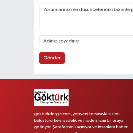
Gönder
gokturkdergisicom, yepyeni temasıyla sizleri
buluştururken, sadelik ve modernizmi bir araya
getiriyor. Şatafattan kaçınıyor ve insanlara haber