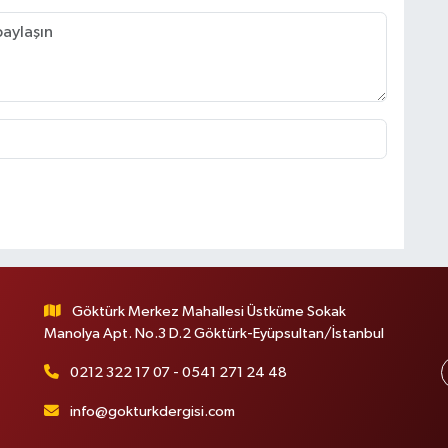
Göktürk Merkez Mahallesi Üstküme Sokak
Manolya Apt. No.3 D.2 Göktürk-Eyüpsultan/İstanbul
0212 322 17 07 - 0541 271 24 48
info@gokturkdergisi.com