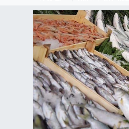
KEMERBURGAZ
KÜLTÜR - SANAT
MAGAZİN
ÖZEL HABER
SAĞLIK
SPOR
TEKNOLOJİ
TİCARET
YAŞAM