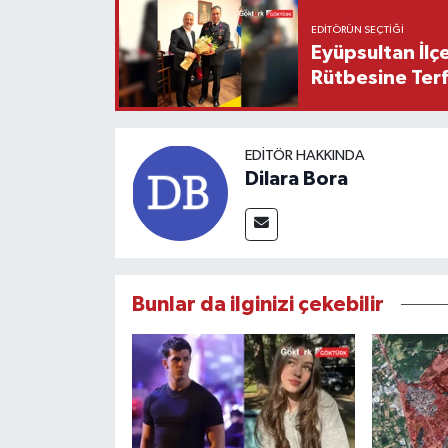
EDITÖRÜN SEÇTIĞI
Eyüpsultan İlç
Rütbesine Terfi
EDITÖR HAKKINDA
Dilara Bora
Bunlar da ilginizi çekebilir