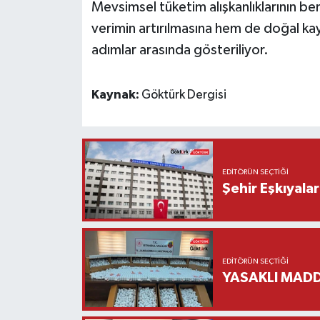
Mevsimsel tüketim alışkanlıklarının b
verimin artırılmasına hem de doğal ka
adımlar arasında gösteriliyor.
Kaynak:
Göktürk Dergisi
EDITÖRÜN SEÇTIĞI
Şehir Eşkıyala
EDITÖRÜN SEÇTIĞI
YASAKLI MADD