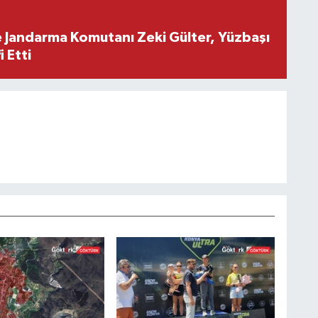
e Jandarma Komutanı Zeki Gülter, Yüzbaşı
 Etti