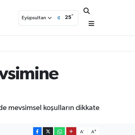
°
25
Eyüpsultan
vsimine
nde mevsimsel koşulların dikkate
-
+
A
A