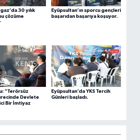
az’da 30 yılık
Eyüpsultan’ın sporcu gençleri
nu çözüme
başarıdan başarıya koşuyor.
r
u: "Terörsüz
Eyüpsultan’da YKS Tercih
ürecinde Devlete
Günleri başladı.
ci Bir İmtiyaz