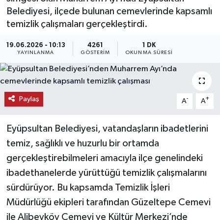
Belediyesi, ilçede bulunan cemevlerinde kapsamlı
KEMERBURGAZ
temizlik çalışmaları gerçekleştirdi.
KÜLTÜR - SANAT
19.06.2026 - 10:13
4261
1 DK
YAYINLANMA
GÖSTERIM
OKUNMA SÜRESI
MAGAZİN
ÖZEL HABER
Paylaş
-
+
A
A
SAĞLIK
Eyüpsultan Belediyesi, vatandaşların ibadetlerini
temiz, sağlıklı ve huzurlu bir ortamda
SPOR
gerçekleştirebilmeleri amacıyla ilçe genelindeki
TEKNOLOJİ
ibadethanelerde yürüttüğü temizlik çalışmalarını
sürdürüyor. Bu kapsamda Temizlik İşleri
TİCARET
Müdürlüğü ekipleri tarafından Güzeltepe Cemevi
ile Alibeyköy Cemevi ve Kültür Merkezi’nde
YAŞAM