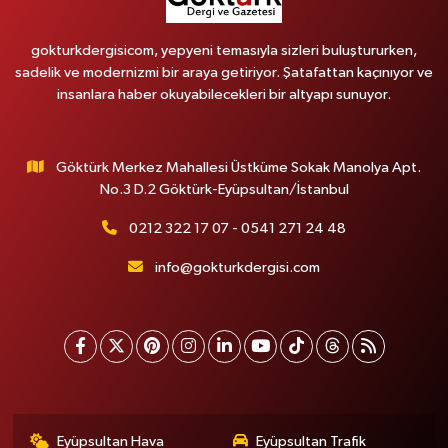
gokturkdergisicom, yepyeni temasıyla sizleri buluştururken,
sadelik ve modernizmi bir araya getiriyor. Şatafattan kaçınıyor ve
insanlara haber okuyabilecekleri bir altyapı sunuyor.
Göktürk Merkez Mahallesi Üstküme Sokak Manolya Apt.
No.3 D.2 Göktürk-Eyüpsultan/İstanbul
0212 322 17 07 - 0541 271 24 48
info@gokturkdergisi.com
Eyüpsultan Hava
Eyüpsultan Trafik