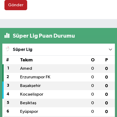
Gönder
Süper Lig Puan Durumu
Süper Lig
#
Takım
O
P
1
Amed
0
0
2
Erzurumspor FK
0
0
3
Başakşehir
0
0
4
Kocaelispor
0
0
5
Beşiktaş
0
0
6
Eyüpspor
0
0