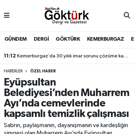
Anne Çocuk
Eyüpsultan Hava Durumu
BİLİM
Eyüpsultan Trafik Yoğunluk Haritası
GÜNDEM
DERGİ
GÖKTÜRK
KEMERBURGAZ
DERGİ
Süper Lig Puan Durumu ve Fikstür
11:12
Kemerburgaz’da 30 yılık imar sorunu çözüme kavuşuyor
DÜNYA
Tüm Manşetler
HABERLER
ÖZEL HABER
Eyüpsultan
EĞİTİM
Son Dakika Haberleri
Belediyesi’nden Muharrem
EKONOMİ
Haber Arşivi
Ayı’nda cemevlerinde
kapsamlı temizlik çalışması
GÖKTÜRK
Sabrın, paylaşmanın, dayanışmanın ve kardeşliğin
GÜNDEM
simgesi olan Muharrem Ayı’nda Eyüpsultan