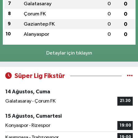
7
Galatasaray
0
0
8
Çorum FK
0
0
9
Gaziantep FK
0
0
10
Alanyaspor
0
0
Detaylar için tıklayın
Süper Lig Fikstür
14 Ağustos, Cuma
Galatasaray - Çorum FK
21:30
15 Ağustos, Cumartesi
Konyaspor - Rizespor
19:00
Kasımpaşa - Trabzonspor
19:00