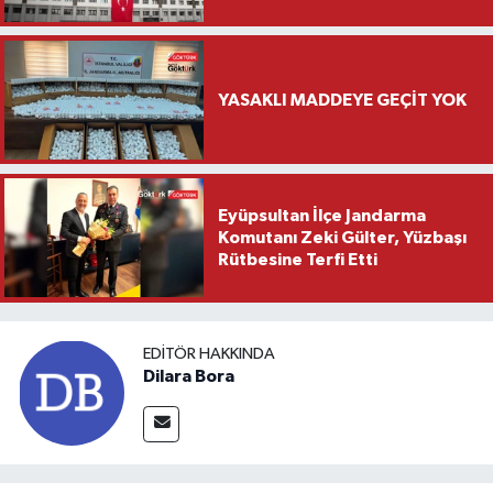
YASAKLI MADDEYE GEÇİT YOK
Eyüpsultan İlçe Jandarma
Komutanı Zeki Gülter, Yüzbaşı
Rütbesine Terfi Etti
EDITÖR HAKKINDA
Dilara Bora