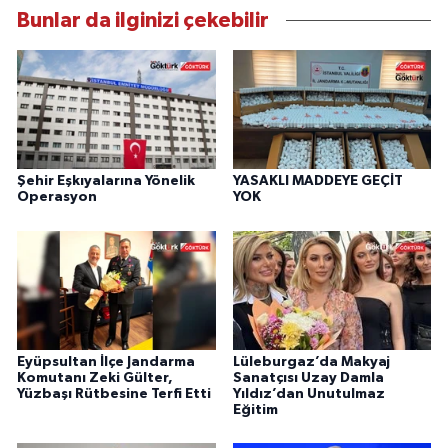
Bunlar da ilginizi çekebilir
Şehir Eşkıyalarına Yönelik
YASAKLI MADDEYE GEÇİT
Operasyon
YOK
Eyüpsultan İlçe Jandarma
Lüleburgaz’da Makyaj
Komutanı Zeki Gülter,
Sanatçısı Uzay Damla
Yüzbaşı Rütbesine Terfi Etti
Yıldız’dan Unutulmaz
Eğitim