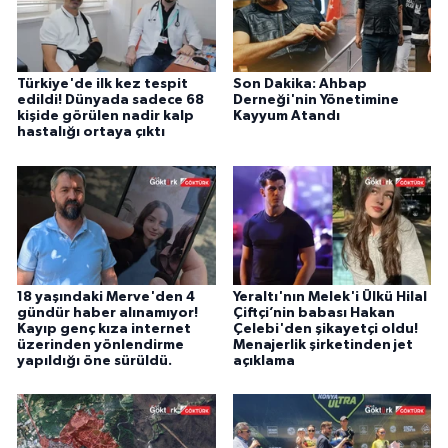
Türkiye'de ilk kez tespit
Son Dakika: Ahbap
edildi! Dünyada sadece 68
Derneği'nin Yönetimine
kişide görülen nadir kalp
Kayyum Atandı
hastalığı ortaya çıktı
18 yaşındaki Merve'den 4
Yeraltı'nın Melek'i Ülkü Hilal
gündür haber alınamıyor!
Çiftçi’nin babası Hakan
Kayıp genç kıza internet
Çelebi'den şikayetçi oldu!
üzerinden yönlendirme
Menajerlik şirketinden jet
yapıldığı öne sürüldü.
açıklama