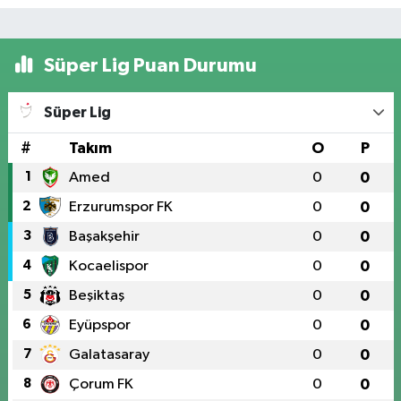
Süper Lig Puan Durumu
Süper Lig
#
Takım
O
P
1
Amed
0
0
2
Erzurumspor FK
0
0
3
Başakşehir
0
0
4
Kocaelispor
0
0
5
Beşiktaş
0
0
6
Eyüpspor
0
0
7
Galatasaray
0
0
8
Çorum FK
0
0