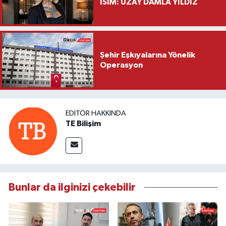
İSİM: UZAY DAMLA YILDIZ
Şehir Eşkıyalarına Yönelik
Operasyon
EDITÖR HAKKINDA
TE Bilişim
Bunlar da ilginizi çekebilir