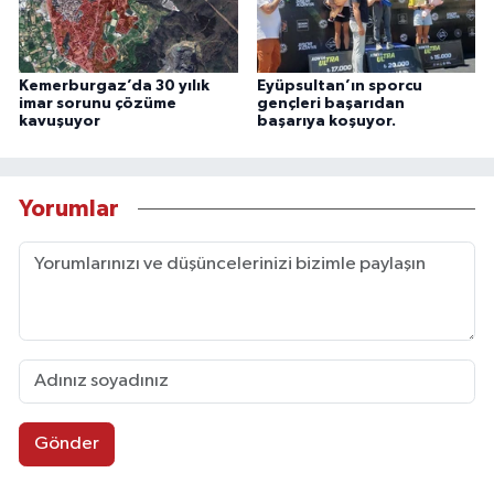
Kemerburgaz’da 30 yılık
Eyüpsultan’ın sporcu
imar sorunu çözüme
gençleri başarıdan
kavuşuyor
başarıya koşuyor.
Yorumlar
Gönder