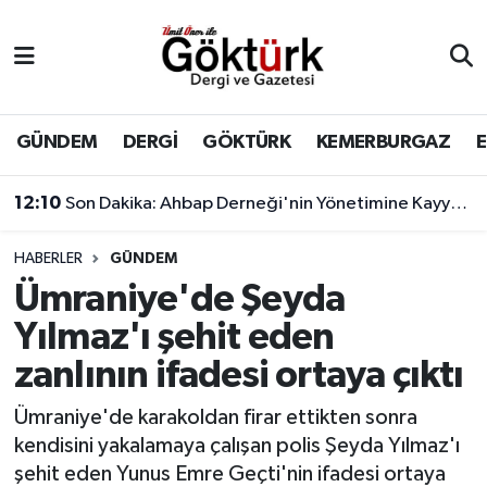
Anne Çocuk
Eyüpsultan Hava Durumu
BİLİM
Eyüpsultan Trafik Yoğunluk Haritası
GÜNDEM
DERGİ
GÖKTÜRK
KEMERBURGAZ
DERGİ
Süper Lig Puan Durumu ve Fikstür
12:10
Son Dakika: Ahbap Derneği'nin Yönetimine Kayyum Atandı
DÜNYA
Tüm Manşetler
11:17
Çağatay Ulusoy'un yeni görünümü sosyal medyada gündem yarattı
HABERLER
GÜNDEM
Ümraniye'de Şeyda
EĞİTİM
Son Dakika Haberleri
Yılmaz'ı şehit eden
EKONOMİ
Haber Arşivi
zanlının ifadesi ortaya çıktı
GÖKTÜRK
Ümraniye'de karakoldan firar ettikten sonra
kendisini yakalamaya çalışan polis Şeyda Yılmaz'ı
GÜNDEM
şehit eden Yunus Emre Geçti'nin ifadesi ortaya