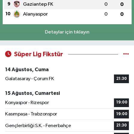
9
Gaziantep FK
0
0
10
Alanyaspor
0
0
Detaylar için tıklayın
Süper Lig Fikstür
14 Ağustos, Cuma
Galatasaray - Çorum FK
21:30
15 Ağustos, Cumartesi
Konyaspor - Rizespor
19:00
Kasımpaşa - Trabzonspor
19:00
Gençlerbirliği S.K. - Fenerbahçe
21:30