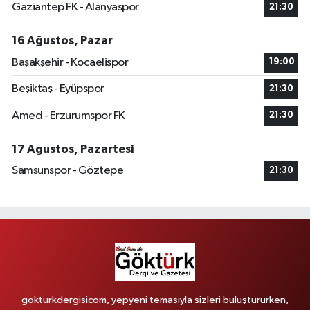
Gaziantep FK - Alanyaspor
21:30
16 Ağustos, Pazar
Başakşehir - Kocaelispor
19:00
Beşiktaş - Eyüpspor
21:30
Amed - Erzurumspor FK
21:30
17 Ağustos, Pazartesi
Samsunspor - Göztepe
21:30
gokturkdergisicom, yepyeni temasıyla sizleri buluştururken,