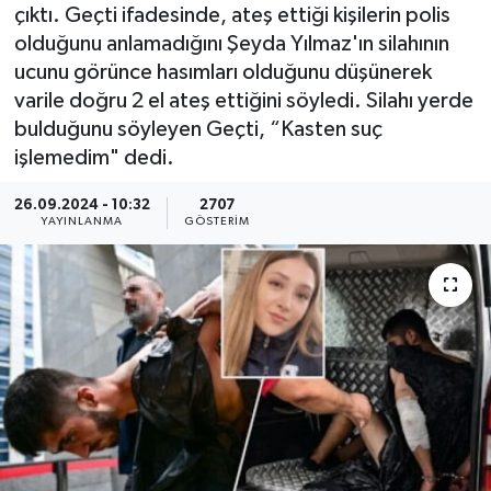
çıktı. Geçti ifadesinde, ateş ettiği kişilerin polis
KEMERBURGAZ
olduğunu anlamadığını Şeyda Yılmaz'ın silahının
ucunu görünce hasımları olduğunu düşünerek
KÜLTÜR - SANAT
varile doğru 2 el ateş ettiğini söyledi. Silahı yerde
bulduğunu söyleyen Geçti, “Kasten suç
MAGAZİN
işlemedim" dedi.
ÖZEL HABER
26.09.2024 - 10:32
2707
YAYINLANMA
GÖSTERIM
SAĞLIK
SPOR
TEKNOLOJİ
TİCARET
YAŞAM