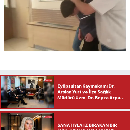
Eyüpsultan Kaymakamı Dr.
Arslan Yurt ve İlçe Sağlık
Müdürü Uzm. Dr. Beyza Arpacı
Saylar’dan Hayırlı Olsun
Ziyareti
SANATIYLA İZ BIRAKAN BİR