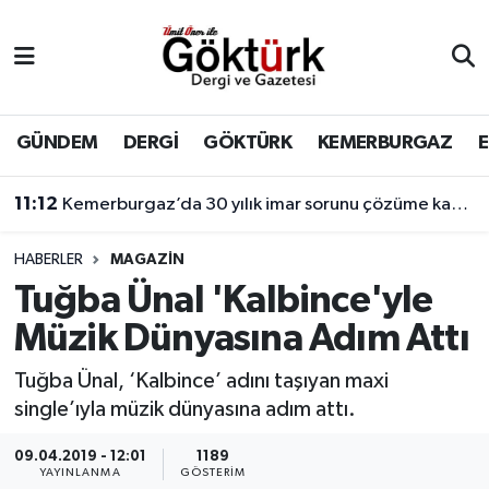
Anne Çocuk
Eyüpsultan Hava Durumu
BİLİM
Eyüpsultan Trafik Yoğunluk Haritası
GÜNDEM
DERGİ
GÖKTÜRK
KEMERBURGAZ
DERGİ
Süper Lig Puan Durumu ve Fikstür
11:12
Kemerburgaz’da 30 yılık imar sorunu çözüme kavuşuyor
DÜNYA
Tüm Manşetler
HABERLER
MAGAZİN
Tuğba Ünal 'Kalbince'yle
EĞİTİM
Son Dakika Haberleri
Müzik Dünyasına Adım Attı
EKONOMİ
Haber Arşivi
Tuğba Ünal, ‘Kalbince’ adını taşıyan maxi
single’ıyla müzik dünyasına adım attı.
GÖKTÜRK
09.04.2019 - 12:01
1189
GÜNDEM
YAYINLANMA
GÖSTERIM