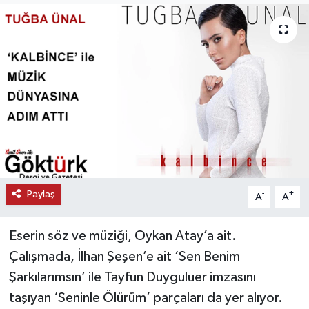
KEMERBURGAZ
KÜLTÜR - SANAT
MAGAZİN
ÖZEL HABER
SAĞLIK
Paylaş
-
+
A
A
SPOR
Eserin söz ve müziği, Oykan Atay’a ait.
TEKNOLOJİ
Çalışmada, İlhan Şeşen’e ait ‘Sen Benim
TİCARET
Şarkılarımsın’ ile Tayfun Duyguluer imzasını
taşıyan ‘Seninle Ölürüm’ parçaları da yer alıyor.
YAŞAM