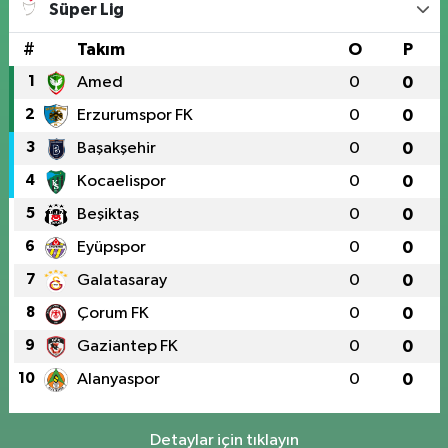
Süper Lig
#
Takım
O
P
1
Amed
0
0
2
Erzurumspor FK
0
0
3
Başakşehir
0
0
4
Kocaelispor
0
0
5
Beşiktaş
0
0
6
Eyüpspor
0
0
7
Galatasaray
0
0
8
Çorum FK
0
0
9
Gaziantep FK
0
0
10
Alanyaspor
0
0
Detaylar için tıklayın