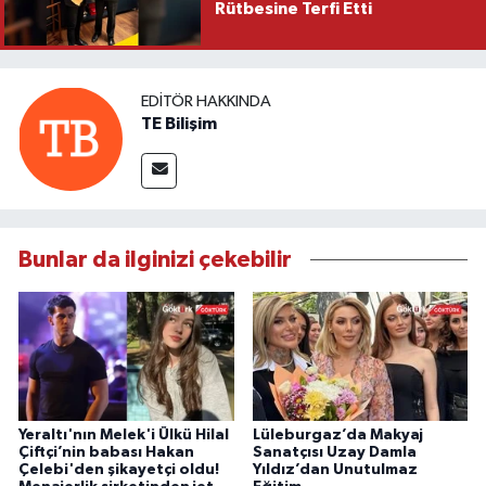
Rütbesine Terfi Etti
EDITÖR HAKKINDA
TE Bilişim
Bunlar da ilginizi çekebilir
Yeraltı'nın Melek'i Ülkü Hilal
Lüleburgaz’da Makyaj
Çiftçi’nin babası Hakan
Sanatçısı Uzay Damla
Çelebi'den şikayetçi oldu!
Yıldız’dan Unutulmaz