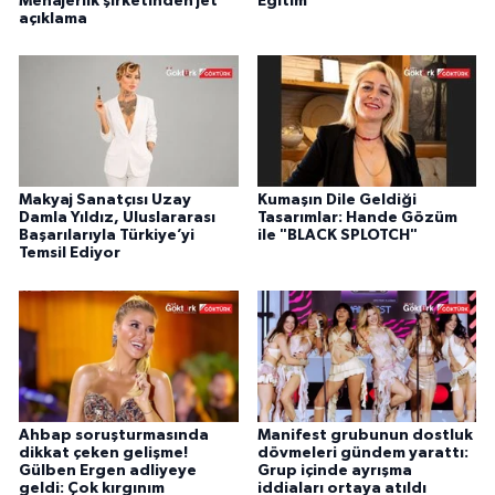
Menajerlik şirketinden jet
Eğitim
açıklama
Makyaj Sanatçısı Uzay
Kumaşın Dile Geldiği
Damla Yıldız, Uluslararası
Tasarımlar: Hande Gözüm
Başarılarıyla Türkiye’yi
ile "BLACK SPLOTCH"
Temsil Ediyor
Ahbap soruşturmasında
Manifest grubunun dostluk
dikkat çeken gelişme!
dövmeleri gündem yarattı:
Gülben Ergen adliyeye
Grup içinde ayrışma
geldi: Çok kırgınım
iddiaları ortaya atıldı