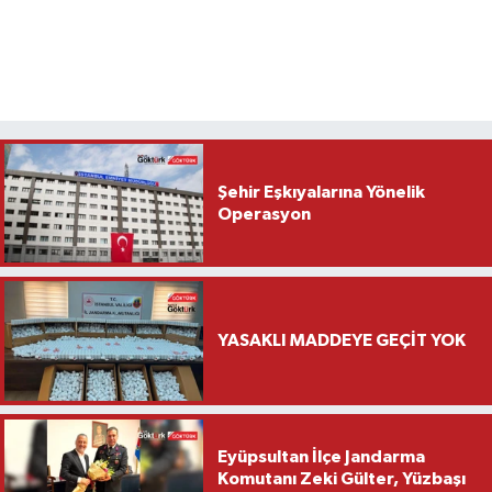
Şehir Eşkıyalarına Yönelik
Operasyon
YASAKLI MADDEYE GEÇİT YOK
Eyüpsultan İlçe Jandarma
Komutanı Zeki Gülter, Yüzbaşı