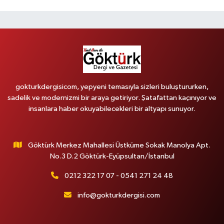
gokturkdergisicom, yepyeni temasıyla sizleri buluştururken,
sadelik ve modernizmi bir araya getiriyor. Şatafattan kaçınıyor ve
insanlara haber okuyabilecekleri bir altyapı sunuyor.
Göktürk Merkez Mahallesi Üstküme Sokak Manolya Apt.
No.3 D.2 Göktürk-Eyüpsultan/İstanbul
0212 322 17 07 - 0541 271 24 48
info@gokturkdergisi.com