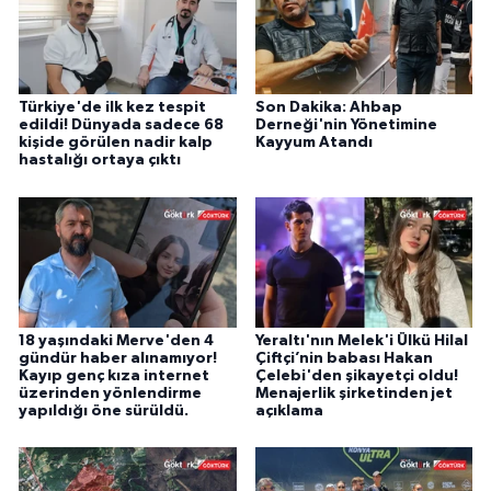
Türkiye'de ilk kez tespit
Son Dakika: Ahbap
edildi! Dünyada sadece 68
Derneği'nin Yönetimine
kişide görülen nadir kalp
Kayyum Atandı
hastalığı ortaya çıktı
18 yaşındaki Merve'den 4
Yeraltı'nın Melek'i Ülkü Hilal
gündür haber alınamıyor!
Çiftçi’nin babası Hakan
Kayıp genç kıza internet
Çelebi'den şikayetçi oldu!
üzerinden yönlendirme
Menajerlik şirketinden jet
yapıldığı öne sürüldü.
açıklama