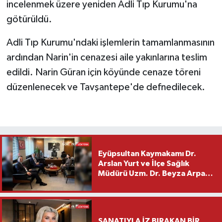
incelenmek üzere yeniden Adli Tıp Kurumu'na
götürüldü.
Adli Tıp Kurumu'ndaki işlemlerin tamamlanmasının
ardından Narin'in cenazesi aile yakınlarına teslim
edildi. Narin Güran için köyünde cenaze töreni
düzenlenecek ve Tavşantepe'de defnedilecek.
Eyüpsultan Kaymakamı Dr.
Arslan Yurt ve İlçe Sağlık
Müdürü Uzm. Dr. Beyza Arpacı
Saylar’dan Hayırlı Olsun
Ziyareti
SANATIYLA İZ BIRAKAN BİR