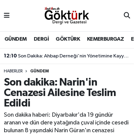
Anne Çocuk
Eyüpsultan Hava Durumu
BİLİM
Eyüpsultan Trafik Yoğunluk Haritası
GÜNDEM
DERGİ
GÖKTÜRK
KEMERBURGAZ
DERGİ
Süper Lig Puan Durumu ve Fikstür
12:10
Son Dakika: Ahbap Derneği'nin Yönetimine Kayyum Atandı
DÜNYA
Tüm Manşetler
HABERLER
GÜNDEM
Son dakika: Narin'in
EĞİTİM
Son Dakika Haberleri
Cenazesi Ailesine Teslim
EKONOMİ
Haber Arşivi
Edildi
GÖKTÜRK
Son dakika haberi: Diyarbakır'da 19 gündür
aranan ve dün dere yatağında çuval içinde cesedi
GÜNDEM
bulunan 8 yaşındaki Narin Güran'ın cenazesi