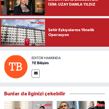
İSİM: UZAY DAMLA YILDIZ
Şehir Eşkıyalarına Yönelik
Operasyon
EDITÖR HAKKINDA
TE Bilişim
Bunlar da ilginizi çekebilir