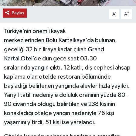
Paylaş
-
+
A
A
Türkiye’nin önemli kayak
merkezlerinden
Bolu
Kartalkaya
’da bulunan,
geceliği 32 bin liraya kadar çıkan
Grand
Kartal
Otel
’de dün gece saat 03.30
sıralarında
yangın
çıktı. 12 katlı, dış cephesi ahşap
kaplama olan otelde restoran bölümünde
başladığı belirlenen yangında alevler hızla yayıldı.
Yarıyıl tatili nedeniyle doluluk oranının
yüzde
80-
90 civarında olduğu belirtilen ve 238 kişinin
konakladığı otelde yangın nedeniyle 76 kişi
yaşamını yitirdi, 51 kişi ise yaralandı.