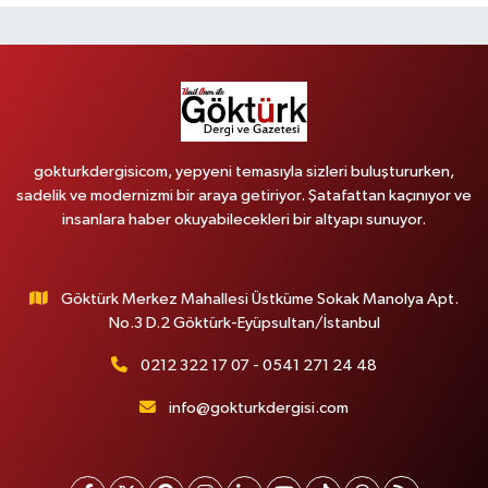
gokturkdergisicom, yepyeni temasıyla sizleri buluştururken,
sadelik ve modernizmi bir araya getiriyor. Şatafattan kaçınıyor ve
insanlara haber okuyabilecekleri bir altyapı sunuyor.
Göktürk Merkez Mahallesi Üstküme Sokak Manolya Apt.
No.3 D.2 Göktürk-Eyüpsultan/İstanbul
0212 322 17 07 - 0541 271 24 48
info@gokturkdergisi.com