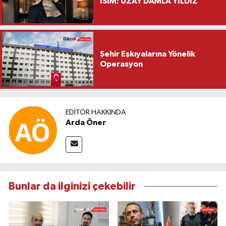
İSİM: UZAY DAMLA YILDIZ
Şehir Eşkıyalarına Yönelik
Operasyon
EDITÖR HAKKINDA
Arda Öner
Bunlar da ilginizi çekebilir