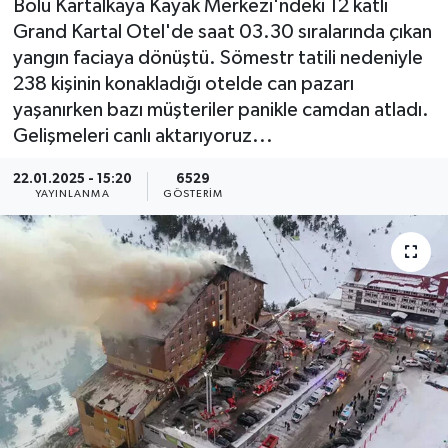
Bolu Kartalkaya Kayak Merkezi'ndeki 12 katlı
Grand Kartal Otel'de saat 03.30 sıralarında çıkan
KEMERBURGAZ
yangın faciaya dönüştü. Sömestr tatili nedeniyle
238 kişinin konakladığı otelde can pazarı
KÜLTÜR - SANAT
yaşanırken bazı müşteriler panikle camdan atladı.
Gelişmeleri canlı aktarıyoruz...
MAGAZİN
22.01.2025 - 15:20
6529
ÖZEL HABER
YAYINLANMA
GÖSTERIM
SAĞLIK
SPOR
TEKNOLOJİ
TİCARET
YAŞAM