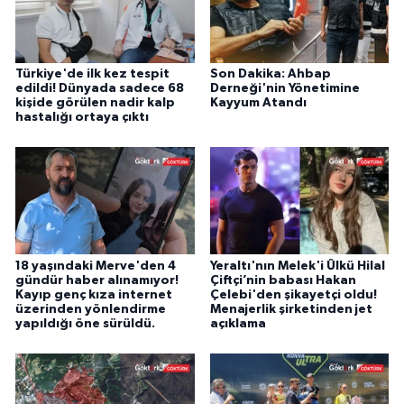
Türkiye'de ilk kez tespit
Son Dakika: Ahbap
edildi! Dünyada sadece 68
Derneği'nin Yönetimine
kişide görülen nadir kalp
Kayyum Atandı
hastalığı ortaya çıktı
18 yaşındaki Merve'den 4
Yeraltı'nın Melek'i Ülkü Hilal
gündür haber alınamıyor!
Çiftçi’nin babası Hakan
Kayıp genç kıza internet
Çelebi'den şikayetçi oldu!
üzerinden yönlendirme
Menajerlik şirketinden jet
yapıldığı öne sürüldü.
açıklama