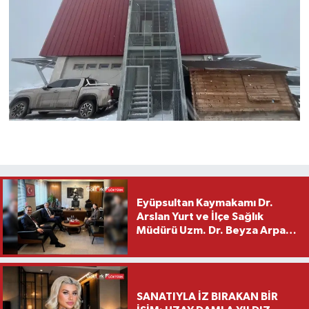
Eyüpsultan Kaymakamı Dr.
Arslan Yurt ve İlçe Sağlık
Müdürü Uzm. Dr. Beyza Arpacı
Saylar’dan Hayırlı Olsun
Ziyareti
SANATIYLA İZ BIRAKAN BİR