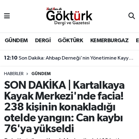
Anne Çocuk
Eyüpsultan Hava Durumu
BİLİM
Eyüpsultan Trafik Yoğunluk Haritası
GÜNDEM
DERGİ
GÖKTÜRK
KEMERBURGAZ
DERGİ
Süper Lig Puan Durumu ve Fikstür
12:10
Son Dakika: Ahbap Derneği'nin Yönetimine Kayyum Atandı
DÜNYA
Tüm Manşetler
HABERLER
GÜNDEM
SON DAKİKA | Kartalkaya
EĞİTİM
Son Dakika Haberleri
Kayak Merkezi'nde facia!
EKONOMİ
Haber Arşivi
238 kişinin konakladığı
otelde yangın: Can kaybı
GÖKTÜRK
76'ya yükseldi
GÜNDEM