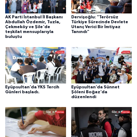
AK Parti İstanbul İl Başkanı
Dervişoğlu: "Terörsüz
Abdullah Özdemir, Tuzla,
Türkiye Sürecinde Devlete
Çekmeköy ve Şile'de
Utanç Verici Bir İmtiyaz
teşkilat mensuplarıyla
Tanındı"
buluştu
Eyüpsultan’da YKS Tercih
Eyüpsultan’da Sünnet
Günleri başladı.
Şöleni Boğaz’da
düzenlendi