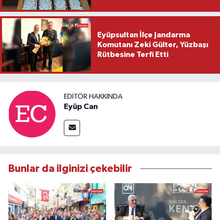
Eyüpsultan İlçe Jandarma
Komutanı Zeki Gülter, Yüzbaşı
Rütbesine Terfi Etti
EDITÖR HAKKINDA
Eyüp Can
Bunlar da ilginizi çekebilir