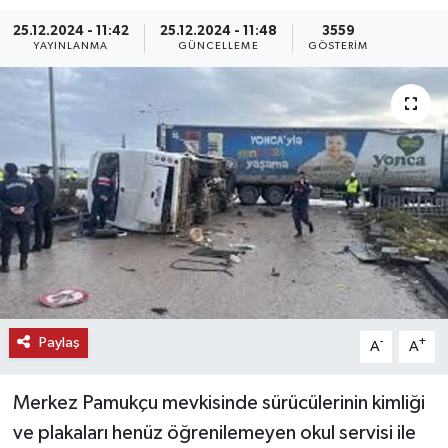
25.12.2024 - 11:42
25.12.2024 - 11:48
3559
KEMERBURGAZ
YAYINLANMA
GÜNCELLEME
GÖSTERIM
KÜLTÜR - SANAT
MAGAZİN
ÖZEL HABER
SAĞLIK
SPOR
TEKNOLOJİ
Paylaş
-
+
A
A
TİCARET
Merkez Pamukçu mevkisinde sürücülerinin kimliği
ve plakaları henüz öğrenilemeyen okul servisi ile
YAŞAM