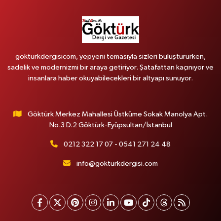
gokturkdergisicom, yepyeni temasıyla sizleri buluştururken,
sadelik ve modernizmi bir araya getiriyor. Şatafattan kaçınıyor ve
insanlara haber okuyabilecekleri bir altyapı sunuyor.
Göktürk Merkez Mahallesi Üstküme Sokak Manolya Apt.
No.3 D.2 Göktürk-Eyüpsultan/İstanbul
0212 322 17 07 - 0541 271 24 48
info@gokturkdergisi.com