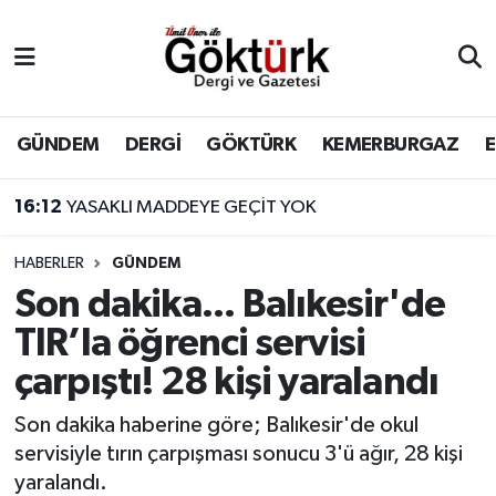
Anne Çocuk
Eyüpsultan Hava Durumu
BİLİM
Eyüpsultan Trafik Yoğunluk Haritası
GÜNDEM
DERGİ
GÖKTÜRK
KEMERBURGAZ
DERGİ
Süper Lig Puan Durumu ve Fikstür
16:12
YASAKLI MADDEYE GEÇİT YOK
DÜNYA
Tüm Manşetler
HABERLER
GÜNDEM
Son dakika... Balıkesir'de
EĞİTİM
Son Dakika Haberleri
TIR’la öğrenci servisi
EKONOMİ
Haber Arşivi
çarpıştı! 28 kişi yaralandı
GÖKTÜRK
Son dakika haberine göre; Balıkesir'de okul
servisiyle tırın çarpışması sonucu 3'ü ağır, 28 kişi
GÜNDEM
yaralandı.