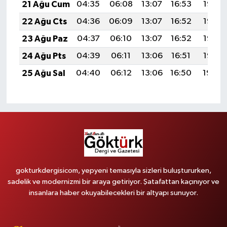
21 Ağu Cum
04:35
06:08
13:07
16:53
19:56
22 Ağu Cts
04:36
06:09
13:07
16:52
19:55
23 Ağu Paz
04:37
06:10
13:07
16:52
19:53
24 Ağu Pts
04:39
06:11
13:06
16:51
19:52
25 Ağu Sal
04:40
06:12
13:06
16:50
19:50
gokturkdergisicom, yepyeni temasıyla sizleri buluştururken,
sadelik ve modernizmi bir araya getiriyor. Şatafattan kaçınıyor ve
insanlara haber okuyabilecekleri bir altyapı sunuyor.