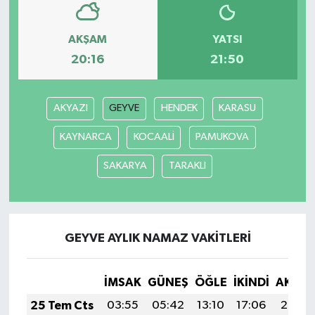
AKŞAM
YATSI
20:16
21:50
AKYAZI
GEYVE
HENDEK
KARASU
KAYNARCA
KOCAALİ
PAMUKOVA
SAKARYA
TARAKLI
GEYVE AYLIK NAMAZ VAKITLERI
İMSAK
GÜNEŞ
ÖĞLE
İKINDI
AKŞA
25 Tem Cts
03:55
05:42
13:10
17:06
20:29