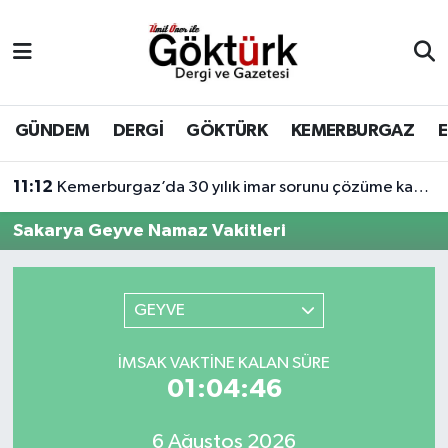
Anne Çocuk
Eyüpsultan Hava Durumu
BİLİM
Eyüpsultan Trafik Yoğunluk Haritası
GÜNDEM
DERGİ
GÖKTÜRK
KEMERBURGAZ
DERGİ
Süper Lig Puan Durumu ve Fikstür
11:12
Kemerburgaz’da 30 yılık imar sorunu çözüme kavuşuyor
DÜNYA
Tüm Manşetler
Sakarya Geyve Namaz Vakitleri
EĞİTİM
Son Dakika Haberleri
GEYVE
EKONOMİ
Haber Arşivi
İMSAK VAKTINE KALAN SÜRE
GÖKTÜRK
01:04:46
GÜNDEM
6 Ağustos 2026