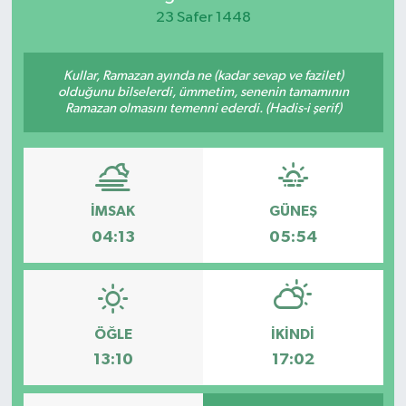
23 Safer 1448
KEMERBURGAZ
Kullar, Ramazan ayında ne (kadar sevap ve fazilet)
KÜLTÜR - SANAT
olduğunu bilselerdi, ümmetim, senenin tamamının
Ramazan olmasını temenni ederdi. (Hadis-i şerif)
MAGAZİN
ÖZEL HABER
İMSAK
GÜNEŞ
SAĞLIK
04:13
05:54
SPOR
TEKNOLOJİ
ÖĞLE
İKINDI
TİCARET
13:10
17:02
YAŞAM