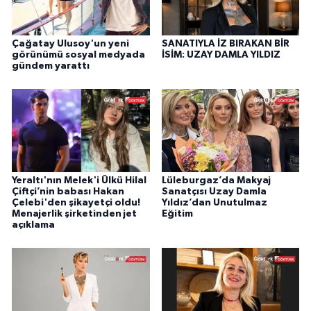
Çağatay Ulusoy'un yeni
SANATIYLA İZ BIRAKAN BİR
görünümü sosyal medyada
İSİM: UZAY DAMLA YILDIZ
gündem yarattı
Yeraltı'nın Melek'i Ülkü Hilal
Lüleburgaz’da Makyaj
Çiftçi’nin babası Hakan
Sanatçısı Uzay Damla
Çelebi'den şikayetçi oldu!
Yıldız’dan Unutulmaz
Menajerlik şirketinden jet
Eğitim
açıklama