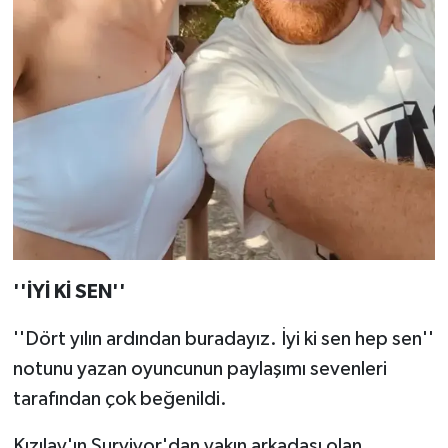
''İYİ Kİ SEN''
''Dört yılın ardından buradayız. İyi ki sen hep sen''
notunu yazan oyuncunun paylaşımı sevenleri
tarafından çok beğenildi.
Kızılay'ın Survivor'dan yakın arkadaşı olan