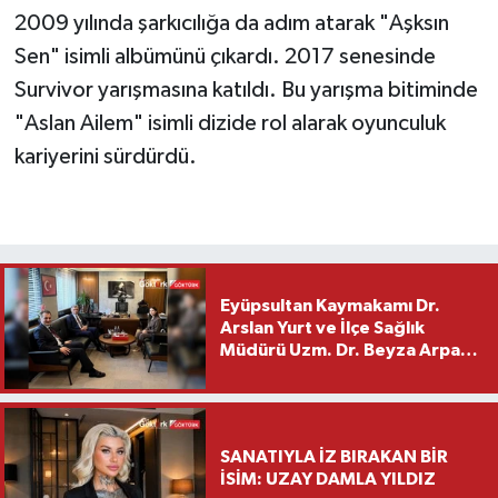
2009 yılında şarkıcılığa da adım atarak "Aşksın
Sen" isimli albümünü çıkardı. 2017 senesinde
Survivor yarışmasına katıldı. Bu yarışma bitiminde
"Aslan Ailem" isimli dizide rol alarak oyunculuk
kariyerini sürdürdü.
Eyüpsultan Kaymakamı Dr.
Arslan Yurt ve İlçe Sağlık
Müdürü Uzm. Dr. Beyza Arpacı
Saylar’dan Hayırlı Olsun
Ziyareti
SANATIYLA İZ BIRAKAN BİR
İSİM: UZAY DAMLA YILDIZ