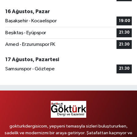
16 Ağustos, Pazar
Başakşehir - Kocaelispor
19:00
Beşiktaş - Eyüpspor
21:30
Amed - Erzurumspor FK
21:30
17 Ağustos, Pazartesi
Samsunspor - Göztepe
21:30
gokturkdergisicom, yepyeni temasıyla sizleri buluştururken,
sadelik ve modernizmi bir araya getiriyor. Şatafattan kaçınıyor ve