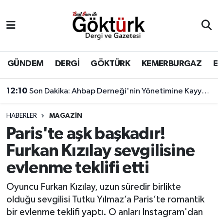
Anne Çocuk
Eyüpsultan Hava Durumu
BİLİM
Eyüpsultan Trafik Yoğunluk Haritası
GÜNDEM
DERGİ
GÖKTÜRK
KEMERBURGAZ
DERGİ
Süper Lig Puan Durumu ve Fikstür
12:10
Son Dakika: Ahbap Derneği'nin Yönetimine Kayyum Atandı
DÜNYA
Tüm Manşetler
HABERLER
MAGAZİN
Paris'te aşk başkadır!
EĞİTİM
Son Dakika Haberleri
Furkan Kızılay sevgilisine
EKONOMİ
Haber Arşivi
evlenme teklifi etti
GÖKTÜRK
Oyuncu Furkan Kızılay, uzun süredir birlikte
olduğu sevgilisi Tutku Yılmaz’a Paris’te romantik
GÜNDEM
bir evlenme teklifi yaptı. O anları Instagram'dan