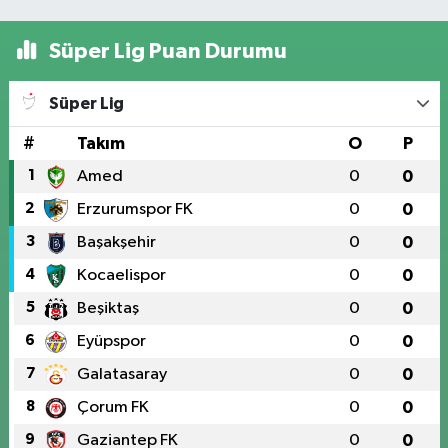
Süper Lig Puan Durumu
Süper Lig
#
Takım
O
P
1
Amed
0
0
2
Erzurumspor FK
0
0
3
Başakşehir
0
0
4
Kocaelispor
0
0
5
Beşiktaş
0
0
6
Eyüpspor
0
0
7
Galatasaray
0
0
8
Çorum FK
0
0
9
Gaziantep FK
0
0