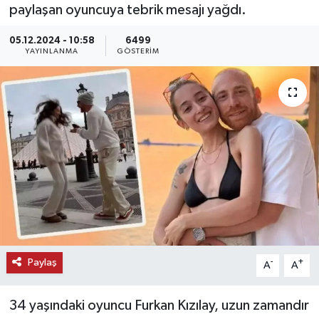
paylaşan oyuncuya tebrik mesajı yağdı.
KEMERBURGAZ
05.12.2024 - 10:58
6499
YAYINLANMA
GÖSTERIM
KÜLTÜR - SANAT
MAGAZİN
ÖZEL HABER
SAĞLIK
SPOR
TEKNOLOJİ
Paylaş
-
+
A
A
TİCARET
34 yaşındaki oyuncu Furkan Kızılay, uzun zamandır
YAŞAM