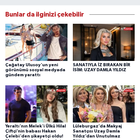
Bunlar da ilginizi çekebilir
Çağatay Ulusoy'un yeni
SANATIYLA İZ BIRAKAN BİR
görünümü sosyal medyada
İSİM: UZAY DAMLA YILDIZ
gündem yarattı
Yeraltı'nın Melek'i Ülkü Hilal
Lüleburgaz’da Makyaj
Çiftçi’nin babası Hakan
Sanatçısı Uzay Damla
Çelebi'den şikayetçi oldu!
Yıldız’dan Unutulmaz