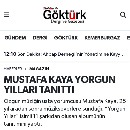
Anne Çocuk
Eyüpsultan Hava Durumu
BİLİM
Eyüpsultan Trafik Yoğunluk Haritası
GÜNDEM
DERGİ
GÖKTÜRK
KEMERBURGAZ
DERGİ
Süper Lig Puan Durumu ve Fikstür
12:10
Son Dakika: Ahbap Derneği'nin Yönetimine Kayyum Atandı
DÜNYA
Tüm Manşetler
HABERLER
MAGAZİN
MUSTAFA KAYA YORGUN
EĞİTİM
Son Dakika Haberleri
YILLARI TANITTI
EKONOMİ
Haber Arşivi
Özgün müziğin usta yorumcusu Mustafa Kaya, 25
yıl aradan sonra müzikseverlere sunduğu “Yorgun
GÖKTÜRK
Yıllar” isimli 11 şarkıdan oluşan albümünün
tanıtımını yaptı.
GÜNDEM