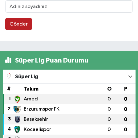
Gönder
Süper Lig Puan Durumu
Süper Lig
#
Takım
O
P
1
Amed
0
0
2
Erzurumspor FK
0
0
3
Başakşehir
0
0
4
Kocaelispor
0
0