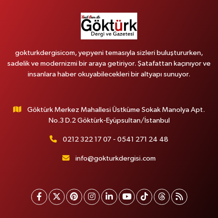
gokturkdergisicom, yepyeni temasıyla sizleri buluştururken,
sadelik ve modernizmi bir araya getiriyor. Şatafattan kaçınıyor ve
insanlara haber okuyabilecekleri bir altyapı sunuyor.
Göktürk Merkez Mahallesi Üstküme Sokak Manolya Apt.
No.3 D.2 Göktürk-Eyüpsultan/İstanbul
0212 322 17 07 - 0541 271 24 48
info@gokturkdergisi.com