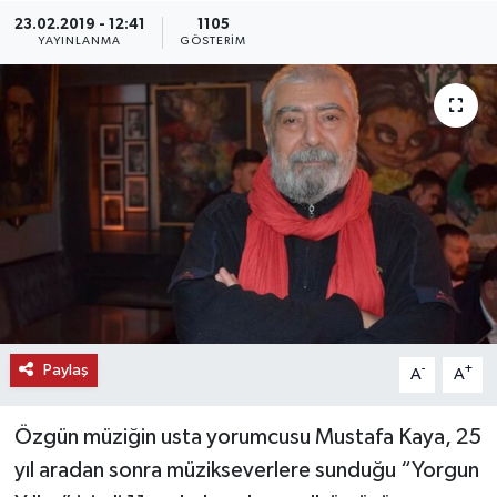
23.02.2019 - 12:41
1105
KEMERBURGAZ
YAYINLANMA
GÖSTERIM
KÜLTÜR - SANAT
MAGAZİN
ÖZEL HABER
SAĞLIK
SPOR
Paylaş
-
+
A
A
TEKNOLOJİ
Özgün müziğin usta yorumcusu Mustafa Kaya, 25
TİCARET
yıl aradan sonra müzikseverlere sunduğu “Yorgun
YAŞAM