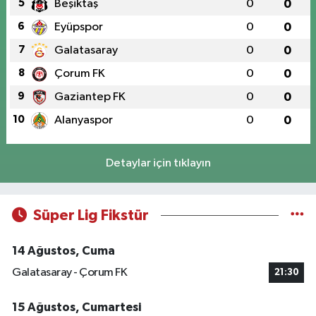
5
Beşiktaş
0
0
6
Eyüpspor
0
0
7
Galatasaray
0
0
8
Çorum FK
0
0
9
Gaziantep FK
0
0
10
Alanyaspor
0
0
Detaylar için tıklayın
Süper Lig Fikstür
14 Ağustos, Cuma
Galatasaray - Çorum FK
21:30
15 Ağustos, Cumartesi