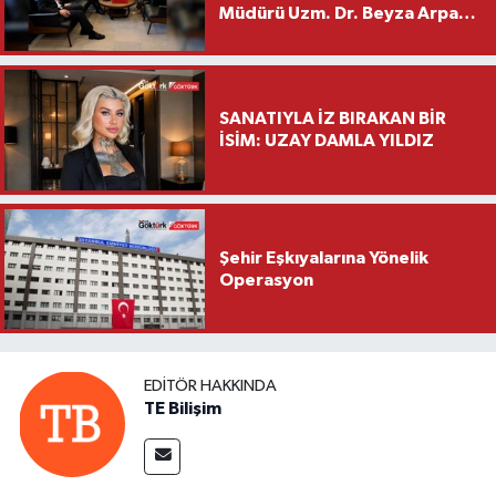
Müdürü Uzm. Dr. Beyza Arpacı
Saylar’dan Hayırlı Olsun
Ziyareti
SANATIYLA İZ BIRAKAN BİR
İSİM: UZAY DAMLA YILDIZ
Şehir Eşkıyalarına Yönelik
Operasyon
EDITÖR HAKKINDA
TE Bilişim