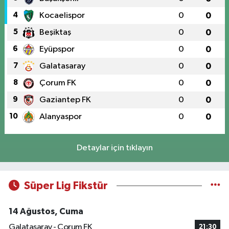
4
Kocaelispor
0
0
5
Beşiktaş
0
0
6
Eyüpspor
0
0
7
Galatasaray
0
0
8
Çorum FK
0
0
9
Gaziantep FK
0
0
10
Alanyaspor
0
0
Detaylar için tıklayın
Süper Lig Fikstür
14 Ağustos, Cuma
Galatasaray - Çorum FK
21:30