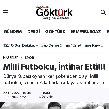
Anne Çocuk
Eyüpsultan Hava Durumu
BİLİM
Eyüpsultan Trafik Yoğunluk Haritası
GÜNDEM
DERGİ
GÖKTÜRK
KEMERBURGAZ
DERGİ
Süper Lig Puan Durumu ve Fikstür
12:10
Son Dakika: Ahbap Derneği'nin Yönetimine Kayyum Atandı
DÜNYA
Tüm Manşetler
HABERLER
SPOR
Milli Futbolcu, İntihar Etti!!!
EĞİTİM
Son Dakika Haberleri
Dünya Kupası oynanırken şoke eden olay! Milli
EKONOMİ
Haber Arşivi
futbolcu, binanın 7. katından atlayarak intihar etti
GÖKTÜRK
22.11.2022 - 10:30
1543
YAYINLANMA
GÖSTERIM
GÜNDEM