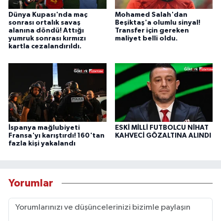
Dünya Kupası'nda maç
Mohamed Salah'dan
sonrası ortalık savaş
Beşiktaş'a olumlu sinyal!
alanına döndü! Attığı
Transfer için gereken
yumruk sonrası kırmızı
maliyet belli oldu.
kartla cezalandırıldı.
İspanya mağlubiyeti
ESKİ MİLLİ FUTBOLCU NİHAT
Fransa'yı karıştırdı! 160'tan
KAHVECİ GÖZALTINA ALINDI
fazla kişi yakalandı
Yorumlar