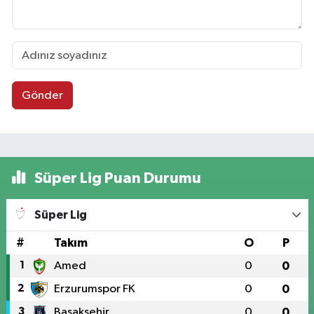
Gönder
Süper Lig Puan Durumu
Süper Lig
#
Takım
O
P
1
Amed
0
0
2
Erzurumspor FK
0
0
3
Başakşehir
0
0