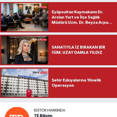
Eyüpsultan Kaymakamı Dr.
Arslan Yurt ve İlçe Sağlık
Müdürü Uzm. Dr. Beyza Arpacı
Saylar’dan Hayırlı Olsun
Ziyareti
SANATIYLA İZ BIRAKAN BİR
İSİM: UZAY DAMLA YILDIZ
Şehir Eşkıyalarına Yönelik
Operasyon
EDITÖR HAKKINDA
TE Bilişim