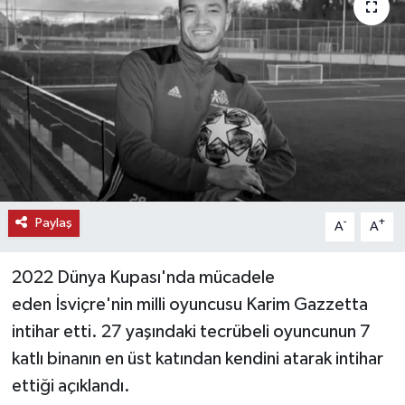
KEMERBURGAZ
KÜLTÜR - SANAT
MAGAZİN
ÖZEL HABER
SAĞLIK
Paylaş
-
+
A
A
SPOR
2022 Dünya Kupası'nda mücadele
eden İsviçre'nin milli oyuncusu Karim Gazzetta
TEKNOLOJİ
intihar etti. 27 yaşındaki tecrübeli oyuncunun 7
TİCARET
katlı binanın en üst katından kendini atarak intihar
ettiği açıklandı.
YAŞAM