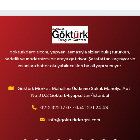
gokturkdergisicom, yepyeni temasıyla sizleri buluştururken,
sadelik ve modernizmi bir araya getiriyor. Şatafattan kaçınıyor ve
insanlara haber okuyabilecekleri bir altyapı sunuyor.
Göktürk Merkez Mahallesi Üstküme Sokak Manolya Apt.
No.3 D.2 Göktürk-Eyüpsultan/İstanbul
0212 322 17 07 - 0541 271 24 48
info@gokturkdergisi.com