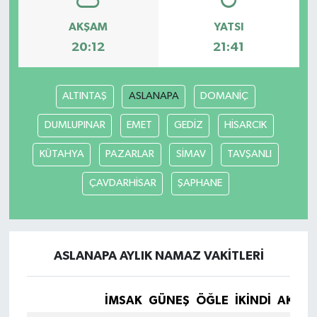
AKŞAM
YATSI
20:12
21:41
ALTINTAŞ
ASLANAPA
DOMANİÇ
DUMLUPINAR
EMET
GEDİZ
HİSARCIK
KÜTAHYA
PAZARLAR
SİMAV
TAVŞANLI
ÇAVDARHİSAR
ŞAPHANE
ASLANAPA AYLIK NAMAZ VAKITLERI
İMSAK
GÜNEŞ
ÖĞLE
İKINDI
AKŞA