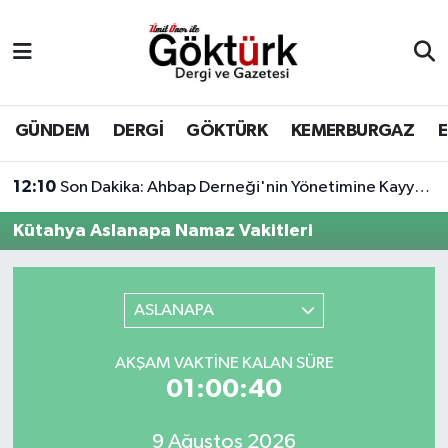
Anne Çocuk
Eyüpsultan Hava Durumu
BİLİM
Eyüpsultan Trafik Yoğunluk Haritası
GÜNDEM
DERGİ
GÖKTÜRK
KEMERBURGAZ
DERGİ
Süper Lig Puan Durumu ve Fikstür
12:10
Son Dakika: Ahbap Derneği'nin Yönetimine Kayyum Atandı
DÜNYA
Tüm Manşetler
Kütahya Aslanapa Namaz Vakitleri
EĞİTİM
Son Dakika Haberleri
ASLANAPA
EKONOMİ
Haber Arşivi
AKŞAM VAKTINE KALAN SÜRE
GÖKTÜRK
01:00:40
GÜNDEM
9 Ağustos 2026