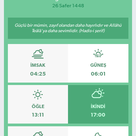
26 Safer 1448
KEMERBURGAZ
Güçlü bir mümin, zayıf olandan daha hayırlıdır ve Allâhü
KÜLTÜR - SANAT
Teâlâ'ya daha sevimlidir. (Hadis-i şerif)
MAGAZİN
ÖZEL HABER
İMSAK
GÜNEŞ
SAĞLIK
04:25
06:01
SPOR
TEKNOLOJİ
ÖĞLE
İKINDI
13:11
17:00
TİCARET
YAŞAM