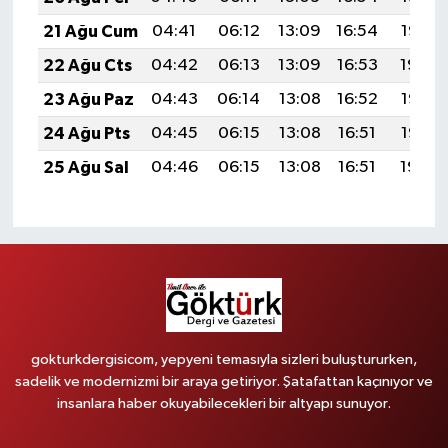
21 Ağu Cum
04:41
06:12
13:09
16:54
19:56
22 Ağu Cts
04:42
06:13
13:09
16:53
19:54
23 Ağu Paz
04:43
06:14
13:08
16:52
19:53
24 Ağu Pts
04:45
06:15
13:08
16:51
19:52
25 Ağu Sal
04:46
06:15
13:08
16:51
19:50
gokturkdergisicom, yepyeni temasıyla sizleri buluştururken,
sadelik ve modernizmi bir araya getiriyor. Şatafattan kaçınıyor ve
insanlara haber okuyabilecekleri bir altyapı sunuyor.