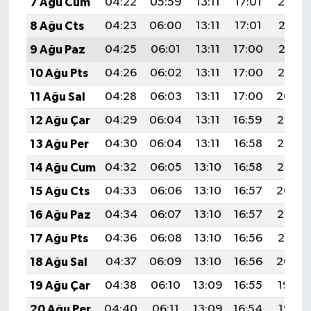
7 Ağu Cum
04:22
05:59
13:11
17:01
20:14
8 Ağu Cts
04:23
06:00
13:11
17:01
20:13
9 Ağu Paz
04:25
06:01
13:11
17:00
20:12
10 Ağu Pts
04:26
06:02
13:11
17:00
20:10
11 Ağu Sal
04:28
06:03
13:11
17:00
20:09
12 Ağu Çar
04:29
06:04
13:11
16:59
20:08
13 Ağu Per
04:30
06:04
13:11
16:58
20:07
14 Ağu Cum
04:32
06:05
13:10
16:58
20:05
15 Ağu Cts
04:33
06:06
13:10
16:57
20:04
16 Ağu Paz
04:34
06:07
13:10
16:57
20:03
17 Ağu Pts
04:36
06:08
13:10
16:56
20:01
18 Ağu Sal
04:37
06:09
13:10
16:56
20:00
19 Ağu Çar
04:38
06:10
13:09
16:55
19:59
20 Ağu Per
04:40
06:11
13:09
16:54
19:57