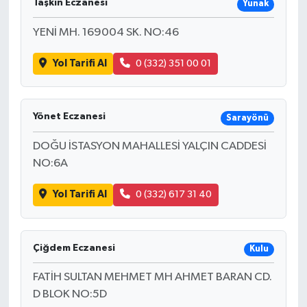
Taşkın Eczanesi
Yunak
YENİ MH. 169004 SK. NO:46
Yol Tarifi Al
0 (332) 351 00 01
Yönet Eczanesi
Sarayönü
DOĞU İSTASYON MAHALLESİ YALÇIN CADDESİ
NO:6A
Yol Tarifi Al
0 (332) 617 31 40
Çiğdem Eczanesi
Kulu
FATİH SULTAN MEHMET MH AHMET BARAN CD.
D BLOK NO:5D