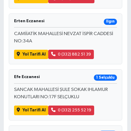
Erten Eczanesi
Ilgın
CAMİİATİK MAHALLESİ NEVZAT İSPİR CADDESİ
NO:34A
Yol Tarifi Al
0 (332) 882 51 39
Efe Eczanesi
1 Selçuklu
SANCAK MAHALLESİ ŞULE SOKAK IHLAMUR
KONUTLARI NO:17F SELÇUKLU
Yol Tarifi Al
0 (332) 255 52 19