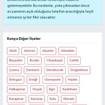
gelemeyebilir. Bu nedenle, yola çıkmadan önce
eczanenin açık olduğunu telefon aracılığıyla teyit
etmeniz iyi bir fikir olacaktır.
Konya Diğer İlçeler
Ahirli
Akören
Akşehir
Altinekin
Beyşehir
Bozkir
Cihanbeyli
Çeltik
Çumra
Derbent
Derebucak
Doğanhisar
Emirgazi
Ereğli
Güneysinir
Hadim
Halkapinar
Hüyük
İlgin
Kadinhani
Karapinar
Karatay
Kulu
Meram