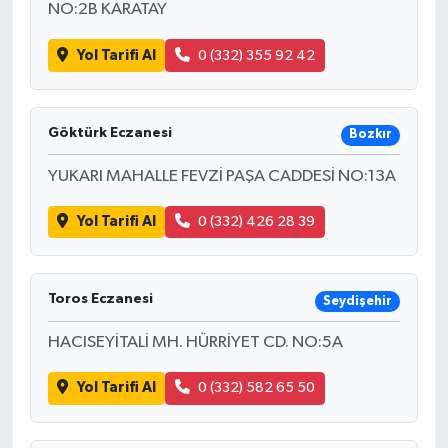
NO:2B KARATAY
Yol Tarifi Al
0 (332) 355 92 42
Göktürk Eczanesi
Bozkır
YUKARI MAHALLE FEVZİ PAŞA CADDESİ NO:13A
Yol Tarifi Al
0 (332) 426 28 39
Toros Eczanesi
Seydişehir
HACISEYİTALİ MH. HÜRRİYET CD. NO:5A
Yol Tarifi Al
0 (332) 582 65 50