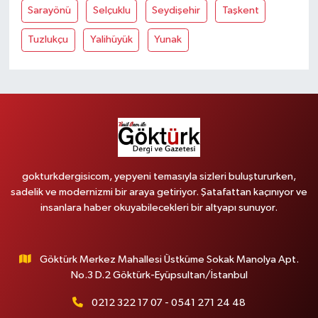
Sarayönü
Selçuklu
Seydişehir
Taşkent
Tuzlukçu
Yalihüyük
Yunak
gokturkdergisicom, yepyeni temasıyla sizleri buluştururken,
sadelik ve modernizmi bir araya getiriyor. Şatafattan kaçınıyor ve
insanlara haber okuyabilecekleri bir altyapı sunuyor.
Göktürk Merkez Mahallesi Üstküme Sokak Manolya Apt.
No.3 D.2 Göktürk-Eyüpsultan/İstanbul
0212 322 17 07 - 0541 271 24 48