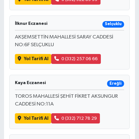
İlknur Eczanesi
Selçuklu
AKŞEMSETTİN MAHALLESİ SARAY CADDESİ
NO:6F SELÇUKLU
Yol Tarifi Al
0 (332) 257 06 66
Kaya Eczanesi
Ereğli
TOROS MAHALLESİ ŞEHİT FİKRET AKSUNGUR
CADDESİ NO:11A
Yol Tarifi Al
0 (332) 712 78 29