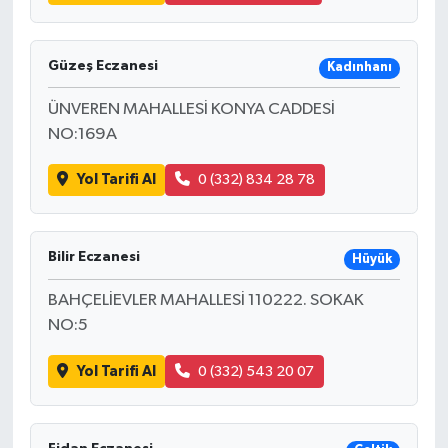
Güzeş Eczanesi
Kadınhanı
ÜNVEREN MAHALLESİ KONYA CADDESİ
NO:169A
Yol Tarifi Al
0 (332) 834 28 78
Bilir Eczanesi
Hüyük
BAHÇELİEVLER MAHALLESİ 110222. SOKAK
NO:5
Yol Tarifi Al
0 (332) 543 20 07