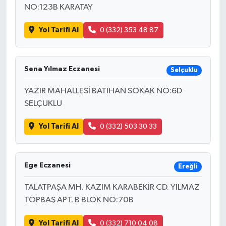
NO:123B KARATAY
Yol Tarifi Al
0 (332) 353 48 87
Sena Yılmaz Eczanesi
Selçuklu
YAZIR MAHALLESİ BATIHAN SOKAK NO:6D
SELÇUKLU
Yol Tarifi Al
0 (332) 503 30 33
Ege Eczanesi
Ereğli
TALATPAŞA MH. KAZIM KARABEKİR CD. YILMAZ
TOPBAŞ APT. B BLOK NO:70B
Yol Tarifi Al
0 (332) 710 04 08