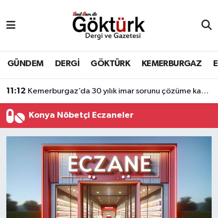
Anne Çocuk
Eyüpsultan Hava Durumu
BİLİM
Eyüpsultan Trafik Yoğunluk Haritası
GÜNDEM
DERGİ
GÖKTÜRK
KEMERBURGAZ
DERGİ
Süper Lig Puan Durumu ve Fikstür
11:12
Kemerburgaz’da 30 yılık imar sorunu çözüme kavuşuyor
DÜNYA
Tüm Manşetler
Konya Nöbetçi Eczaneler
EĞİTİM
Son Dakika Haberleri
EKONOMİ
Haber Arşivi
GÖKTÜRK
GÜNDEM