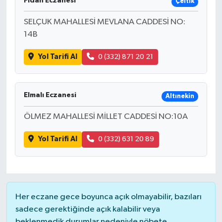
Fidan Eczanesi
Çeltik
SELÇUK MAHALLESİ MEVLANA CADDESİ NO:
14B
Yol Tarifi Al
0 (332) 871 20 21
Elmalı Eczanesi
Altınekin
ÖLMEZ MAHALLESİ MİLLET CADDESİ NO:10A
Yol Tarifi Al
0 (332) 631 20 89
Her eczane gece boyunca açık olmayabilir, bazıları
sadece gerektiğinde açık kalabilir veya
beklenmedik durumlar nedeniyle nöbete