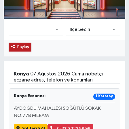
KEMERBURGAZ
KÜLTÜR - SANAT
MAGAZİN
Paylaş
ÖZEL HABER
SAĞLIK
Konya
07 Ağustos 2026 Cuma nöbetçi
eczane adres, telefon ve konumları
SPOR
Konya Eczanesi
1 Karatay
TEKNOLOJİ
AYDOĞDU MAHALLESİ SÖĞÜTLÜ SOKAK
TİCARET
NO:77B MERAM
YAŞAM
Yol Tarifi Al
0 (332) 322 89 99