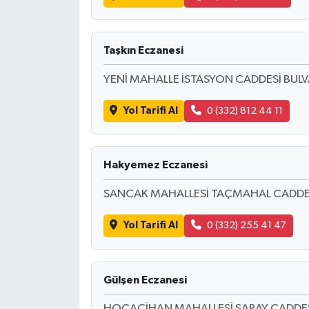
Taşkın Eczanesi
YENİ MAHALLE İSTASYON CADDESİ BUL
Yol Tarifi Al
0 (332) 812 44 11
Hakyemez Eczanesi
SANCAK MAHALLESİ TAÇMAHAL CADDES
Yol Tarifi Al
0 (332) 255 41 47
Gülşen Eczanesi
HOCACİHAN MAHALLESİ SARAY CADDES