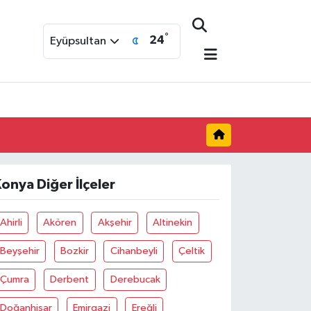
°
24
Eyüpsultan
onya Diğer İlçeler
Ahirli
Akören
Akşehir
Altinekin
Beyşehir
Bozkir
Cihanbeyli
Çeltik
Çumra
Derbent
Derebucak
Doğanhisar
Emirgazi
Ereğli