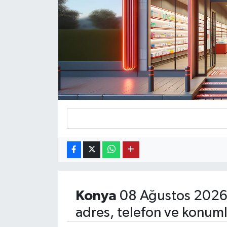
KEMERBURGAZ
KÜLTÜR - SANAT
MAGAZİN
ÖZEL HABER
SAĞLIK
SPOR
TEKNOLOJİ
Konya
08 Ağustos 2026 
TİCARET
adres, telefon ve konuml
YAŞAM