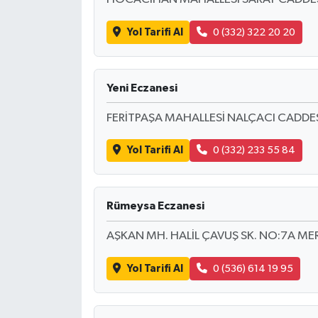
Yol Tarifi Al
0 (332) 322 20 20
Yeni Eczanesi
FERİTPAŞA MAHALLESİ NALÇACI CADDE
Yol Tarifi Al
0 (332) 233 55 84
Rümeysa Eczanesi
AŞKAN MH. HALİL ÇAVUŞ SK. NO:7A M
Yol Tarifi Al
0 (536) 614 19 95