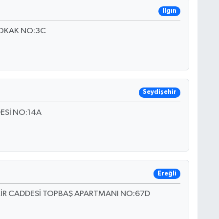
Ilgın
SOKAK NO:3C
Seydişehir
ESİ NO:14A
Ereğli
İR CADDESİ TOPBAŞ APARTMANI NO:67D