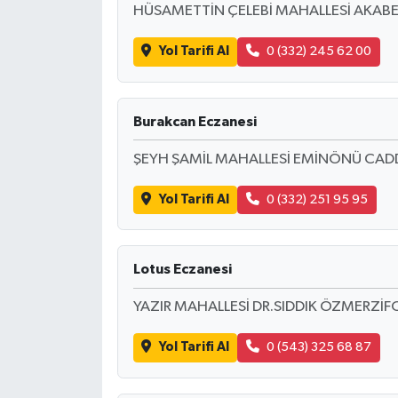
HÜSAMETTİN ÇELEBİ MAHALLESİ AKABE
Yol Tarifi Al
0 (332) 245 62 00
Burakcan Eczanesi
ŞEYH ŞAMİL MAHALLESİ EMİNÖNÜ CADD
Yol Tarifi Al
0 (332) 251 95 95
Lotus Eczanesi
YAZIR MAHALLESİ DR.SIDDIK ÖZMERZİF
Yol Tarifi Al
0 (543) 325 68 87