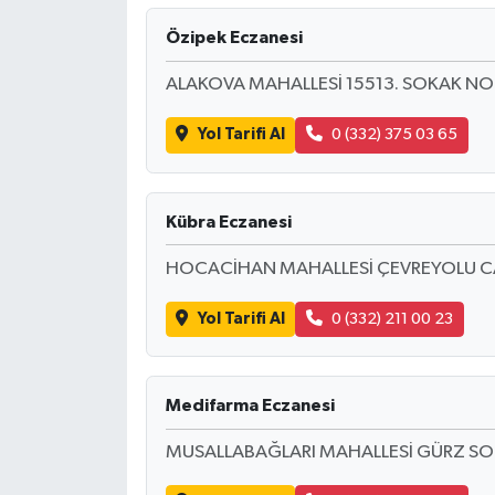
Özipek Eczanesi
ALAKOVA MAHALLESİ 15513. SOKAK N
Yol Tarifi Al
0 (332) 375 03 65
Kübra Eczanesi
HOCACİHAN MAHALLESİ ÇEVREYOLU CAD
Yol Tarifi Al
0 (332) 211 00 23
Medifarma Eczanesi
MUSALLABAĞLARI MAHALLESİ GÜRZ SO