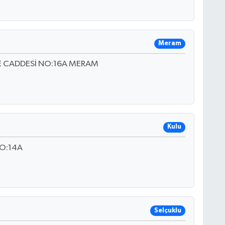
Meram
E CADDESİ NO:16A MERAM
Kulu
O:14A
Selçuklu