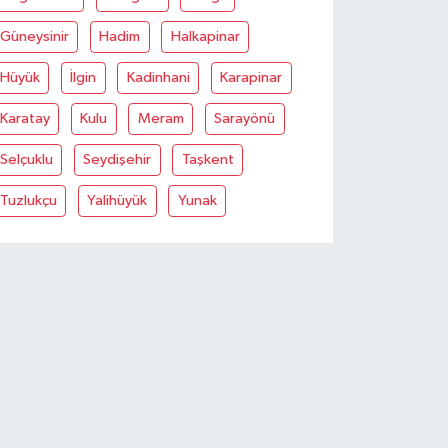
Güneysinir
Hadim
Halkapinar
Hüyük
İlgin
Kadinhani
Karapinar
Karatay
Kulu
Meram
Sarayönü
Selçuklu
Seydişehir
Taşkent
Tuzlukçu
Yalihüyük
Yunak