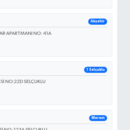
Akşehir
VAR APARTMANI NO: 41A
1 Selçuklu
İ NO:22D SELÇUKLU
Meram
İ NO: 123A SELÇUKLU