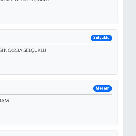
Selçuklu
Sİ NO:23A SELÇUKLU
Meram
ERAM