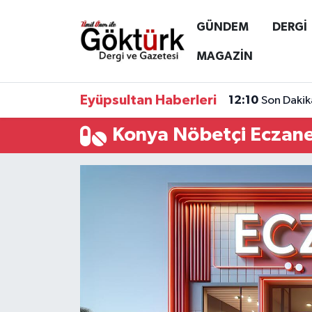
GÜNDEM
DERGİ
Anne Çocuk
Eyüpsultan Hava Durumu
MAGAZİN
BİLİM
Eyüpsultan Trafik Yoğunluk Haritası
Eyüpsultan Haberleri
12:10
Son Dakik
DERGİ
Süper Lig Puan Durumu ve Fikstür
Konya Nöbetçi Eczane
DÜNYA
Tüm Manşetler
EĞİTİM
Son Dakika Haberleri
EKONOMİ
Haber Arşivi
GÖKTÜRK
GÜNDEM