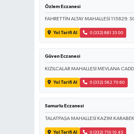
Özlem Eczanesi
FAHRETTİN ALTAY MAHALLESİ 115829. 
Yol Tarifi Al
0 (332) 881 33 00
Güven Eczanesi
KIZILCALAR MAHALLESİ MEVLANA CADD
Yol Tarifi Al
0 (332) 582 70 60
Samurlu Eczanesi
TALATPAŞA MAHALLESİ KAZIM KARABEK
Yol Tarifi Al
0 (332) 710 10 45