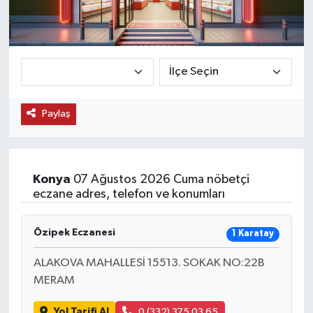
KEMERBURGAZ
KÜLTÜR - SANAT
MAGAZİN
Paylaş
ÖZEL HABER
SAĞLIK
Konya
07 Ağustos 2026 Cuma nöbetçi
eczane adres, telefon ve konumları
SPOR
Özipek Eczanesi
1 Karatay
TEKNOLOJİ
ALAKOVA MAHALLESİ 15513. SOKAK NO:22B
TİCARET
MERAM
YAŞAM
Yol Tarifi Al
0 (332) 375 03 65