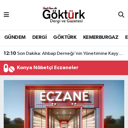
Anne Çocuk
Eyüpsultan Hava Durumu
BİLİM
Eyüpsultan Trafik Yoğunluk Haritası
GÜNDEM
DERGİ
GÖKTÜRK
KEMERBURGAZ
DERGİ
Süper Lig Puan Durumu ve Fikstür
12:10
Son Dakika: Ahbap Derneği'nin Yönetimine Kayyum Atandı
DÜNYA
Tüm Manşetler
Konya Nöbetçi Eczaneler
EĞİTİM
Son Dakika Haberleri
EKONOMİ
Haber Arşivi
GÖKTÜRK
GÜNDEM