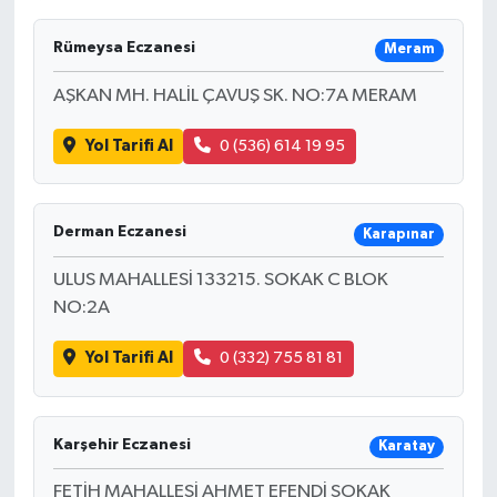
Rümeysa Eczanesi
Meram
AŞKAN MH. HALİL ÇAVUŞ SK. NO:7A MERAM
Yol Tarifi Al
0 (536) 614 19 95
Derman Eczanesi
Karapınar
ULUS MAHALLESİ 133215. SOKAK C BLOK
NO:2A
Yol Tarifi Al
0 (332) 755 81 81
Karşehir Eczanesi
Karatay
FETİH MAHALLESİ AHMET EFENDİ SOKAK