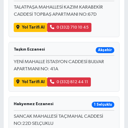
TALATPAŞA MAHALLESİ KAZIM KARABEKİR
CADDESİ TOPBAŞ APARTMANI NO:67D
Yol Tarifi Al
0 (332) 710 10 45
Taşkın Eczanesi
Akşehir
YENİ MAHALLE İSTASYON CADDESİ BULVAR
APARTMANI NO: 41A
Yol Tarifi Al
0 (332) 812 44 11
Hakyemez Eczanesi
1 Selçuklu
SANCAK MAHALLESİ TAÇMAHAL CADDESİ
NO:22D SELÇUKLU