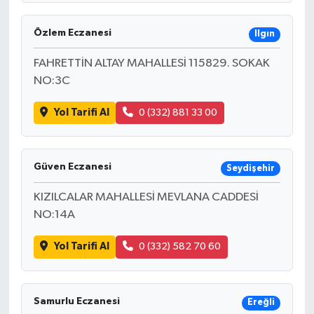
Özlem Eczanesi
Ilgın
FAHRETTİN ALTAY MAHALLESİ 115829. SOKAK
NO:3C
Yol Tarifi Al
0 (332) 881 33 00
Güven Eczanesi
Seydişehir
KIZILCALAR MAHALLESİ MEVLANA CADDESİ
NO:14A
Yol Tarifi Al
0 (332) 582 70 60
Samurlu Eczanesi
Ereğli