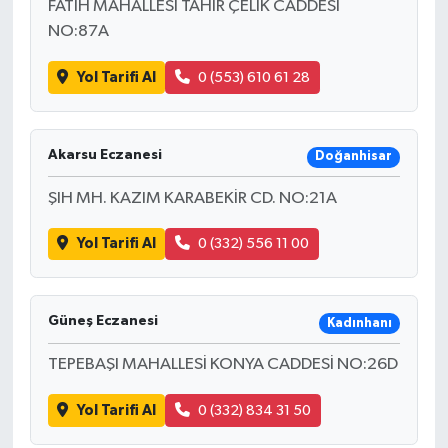
FATİH MAHALLESİ TAHİR ÇELİK CADDESİ
NO:87A
Yol Tarifi Al
0 (553) 610 61 28
Akarsu Eczanesi
Doğanhisar
ŞIH MH. KAZIM KARABEKİR CD. NO:21A
Yol Tarifi Al
0 (332) 556 11 00
Güneş Eczanesi
Kadınhanı
TEPEBAŞI MAHALLESİ KONYA CADDESİ NO:26D
Yol Tarifi Al
0 (332) 834 31 50