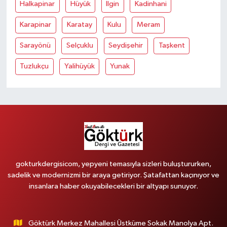
Halkapinar
Hüyük
İlgin
Kadinhani
Karapinar
Karatay
Kulu
Meram
Sarayönü
Selçuklu
Seydişehir
Taşkent
Tuzlukçu
Yalihüyük
Yunak
gokturkdergisicom, yepyeni temasıyla sizleri buluştururken,
sadelik ve modernizmi bir araya getiriyor. Şatafattan kaçınıyor ve
insanlara haber okuyabilecekleri bir altyapı sunuyor.
Göktürk Merkez Mahallesi Üstküme Sokak Manolya Apt.