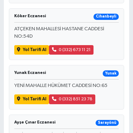
Köker Eczanesi
Cihanbeyli
ATÇEKEN MAHALLESİ HASTANE CADDESİ
NO:54D
Yol Tarifi Al
0 (332) 673 11 21
Yunak Eczanesi
Yunak
YENİ MAHALLE HÜKÜMET CADDESİ NO:65
Yol Tarifi Al
0 (332) 851 23 78
Ayşe Çınar Eczanesi
Sarayönü