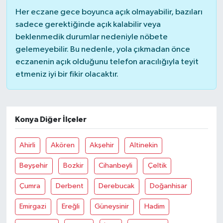
Her eczane gece boyunca açık olmayabilir, bazıları
sadece gerektiğinde açık kalabilir veya
beklenmedik durumlar nedeniyle nöbete
gelemeyebilir. Bu nedenle, yola çıkmadan önce
eczanenin açık olduğunu telefon aracılığıyla teyit
etmeniz iyi bir fikir olacaktır.
Konya Diğer İlçeler
Ahirli
Akören
Akşehir
Altinekin
Beyşehir
Bozkir
Cihanbeyli
Çeltik
Çumra
Derbent
Derebucak
Doğanhisar
Emirgazi
Ereğli
Güneysinir
Hadim