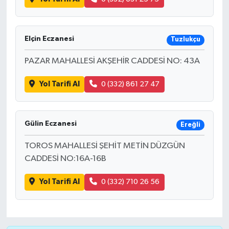
Elçin Eczanesi
Tuzlukçu
PAZAR MAHALLESİ AKŞEHİR CADDESİ NO: 43A
Yol Tarifi Al
0 (332) 861 27 47
Gülin Eczanesi
Ereğli
TOROS MAHALLESİ ŞEHİT METİN DÜZGÜN
CADDESİ NO:16A-16B
Yol Tarifi Al
0 (332) 710 26 56