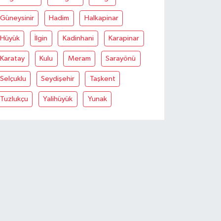
Güneysinir
Hadim
Halkapinar
Hüyük
İlgin
Kadinhani
Karapinar
Karatay
Kulu
Meram
Sarayönü
Selçuklu
Seydişehir
Taşkent
Tuzlukçu
Yalihüyük
Yunak