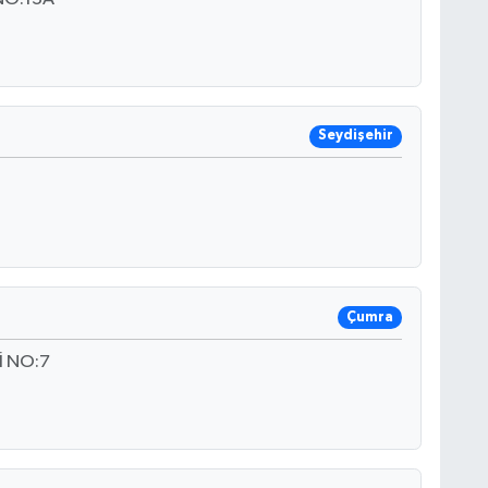
Seydişehir
Çumra
 NO:7