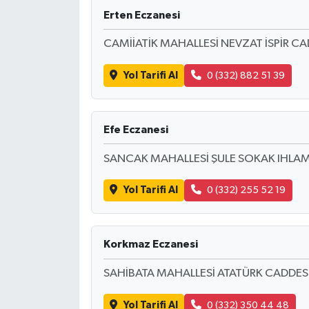
Erten Eczanesi
CAMİİATİK MAHALLESİ NEVZAT İSPİR C
Yol Tarifi Al
0 (332) 882 51 39
Efe Eczanesi
SANCAK MAHALLESİ ŞULE SOKAK IHLAM
Yol Tarifi Al
0 (332) 255 52 19
Korkmaz Eczanesi
SAHİBATA MAHALLESİ ATATÜRK CADDE
Yol Tarifi Al
0 (332) 350 44 48