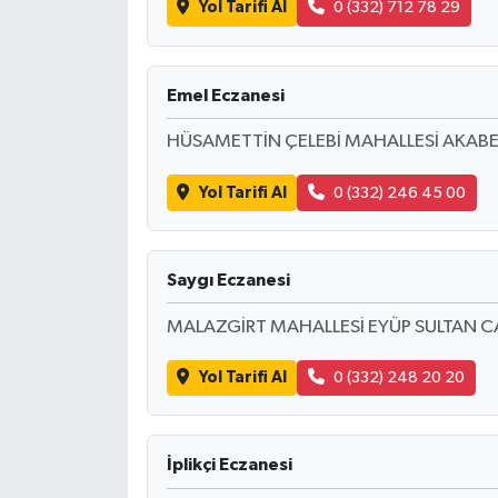
Yol Tarifi Al
0 (332) 712 78 29
Emel Eczanesi
HÜSAMETTİN ÇELEBİ MAHALLESİ AKABE 
Yol Tarifi Al
0 (332) 246 45 00
Saygı Eczanesi
MALAZGİRT MAHALLESİ EYÜP SULTAN C
Yol Tarifi Al
0 (332) 248 20 20
İplikçi Eczanesi