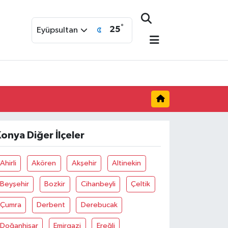
°
25
Eyüpsultan
onya Diğer İlçeler
Ahirli
Akören
Akşehir
Altinekin
Beyşehir
Bozkir
Cihanbeyli
Çeltik
Çumra
Derbent
Derebucak
Doğanhisar
Emirgazi
Ereğli