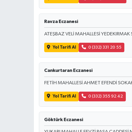
Ravza Eczanesi
ATEŞBAZ VELİ MAHALLESİ YEDEKIRMA
Yol Tarifi Al
0 (332) 331 20 55
Cankurtaran Eczanesi
FETİH MAHALLESİ AHMET EFENDİ SOKA
Yol Tarifi Al
0 (332) 355 92 42
Göktürk Eczanesi
YUKARI MAHALLE FEVZİ PAŞA CADDESİ 