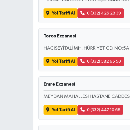
Yol Tarifi Al
0 (332) 426 28 39
Toros Eczanesi
HACISEYİTALİ MH. HÜRRİYET CD. NO:5A
Yol Tarifi Al
0 (332) 582 65 50
Emre Eczanesi
MEYDAN MAHALLESİ HASTANE CADDESİ
Yol Tarifi Al
0 (332) 447 10 68