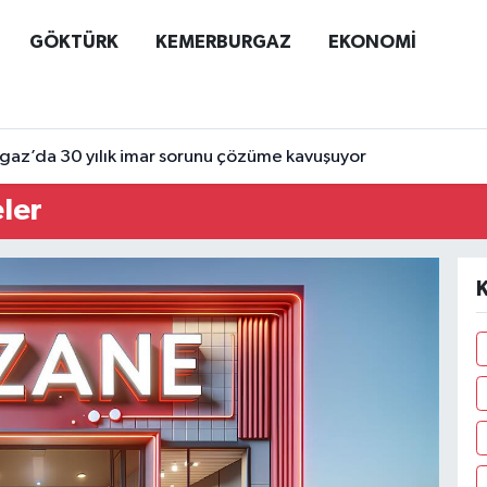
GÖKTÜRK
KEMERBURGAZ
EKONOMİ
az’da 30 yılık imar sorunu çözüme kavuşuyor
ler
K