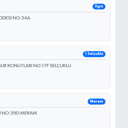
Ilgın
ADDESİ NO:34A
1 Selçuklu
UR KONUTLARI NO:17F SELÇUKLU
Meram
Sİ NO:39D MERAM