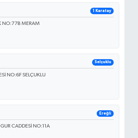
1 Karatay
K NO:77B MERAM
Selçuklu
Sİ NO:6F SELÇUKLU
Ereğli
NGUR CADDESİ NO:11A