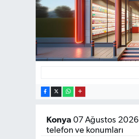
KEMERBURGAZ
KÜLTÜR - SANAT
MAGAZİN
ÖZEL HABER
SAĞLIK
SPOR
TEKNOLOJİ
Konya
07 Ağustos 2026 
TİCARET
telefon ve konumları
YAŞAM