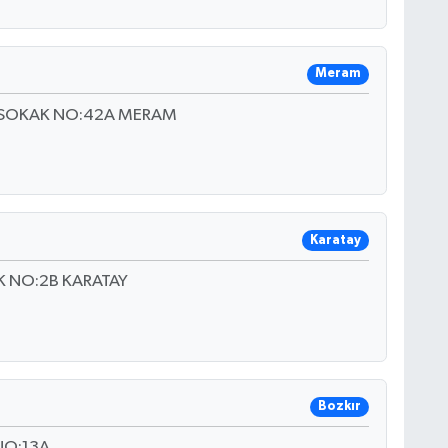
Meram
K SOKAK NO:42A MERAM
Karatay
K NO:2B KARATAY
Bozkır
NO:13A