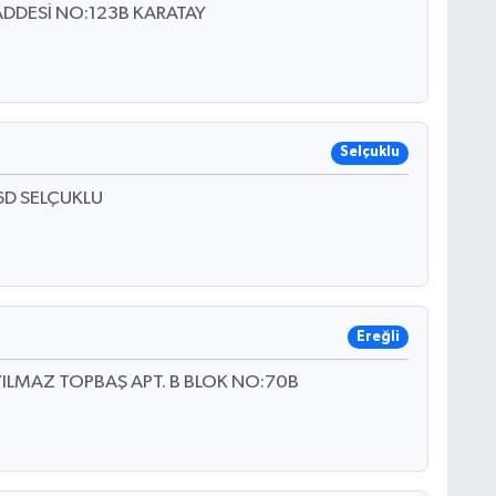
ADDESİ NO:123B KARATAY
Selçuklu
6D SELÇUKLU
Ereğli
YILMAZ TOPBAŞ APT. B BLOK NO:70B