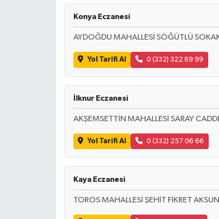
Konya Eczanesi
AYDOĞDU MAHALLESİ SÖĞÜTLÜ SOKA
Yol Tarifi Al
0 (332) 322 89 99
İlknur Eczanesi
AKŞEMSETTİN MAHALLESİ SARAY CADDE
Yol Tarifi Al
0 (332) 257 06 66
Kaya Eczanesi
TOROS MAHALLESİ ŞEHİT FİKRET AKSU