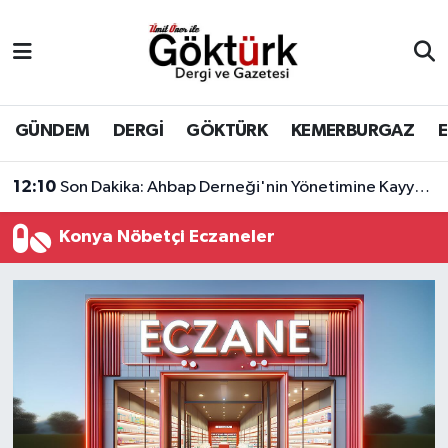
Anne Çocuk
Eyüpsultan Hava Durumu
BİLİM
Eyüpsultan Trafik Yoğunluk Haritası
GÜNDEM
DERGİ
GÖKTÜRK
KEMERBURGAZ
DERGİ
Süper Lig Puan Durumu ve Fikstür
12:10
Son Dakika: Ahbap Derneği'nin Yönetimine Kayyum Atandı
DÜNYA
Tüm Manşetler
Konya Nöbetçi Eczaneler
EĞİTİM
Son Dakika Haberleri
EKONOMİ
Haber Arşivi
GÖKTÜRK
GÜNDEM