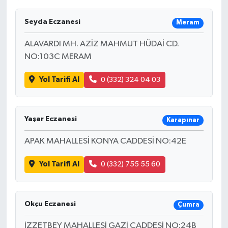
Seyda Eczanesi
Meram
ALAVARDI MH. AZİZ MAHMUT HÜDAİ CD.
NO:103C MERAM
Yol Tarifi Al
0 (332) 324 04 03
Yaşar Eczanesi
Karapınar
APAK MAHALLESİ KONYA CADDESİ NO:42E
Yol Tarifi Al
0 (332) 755 55 60
Okçu Eczanesi
Çumra
İZZETBEY MAHALLESİ GAZİ CADDESİ NO:24B