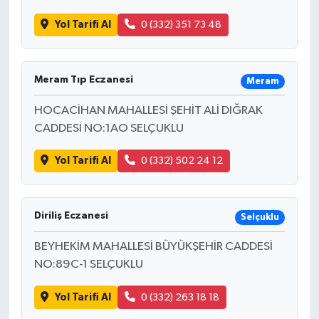
Yol Tarifi Al
0 (332) 351 73 48
Meram Tıp Eczanesi
Meram
HOCACİHAN MAHALLESİ ŞEHİT ALİ DIĞRAK
CADDESİ NO:1AO SELÇUKLU
Yol Tarifi Al
0 (332) 502 24 12
Diriliş Eczanesi
Selçuklu
BEYHEKİM MAHALLESİ BÜYÜKŞEHİR CADDESİ
NO:89C-1 SELÇUKLU
Yol Tarifi Al
0 (332) 263 18 18