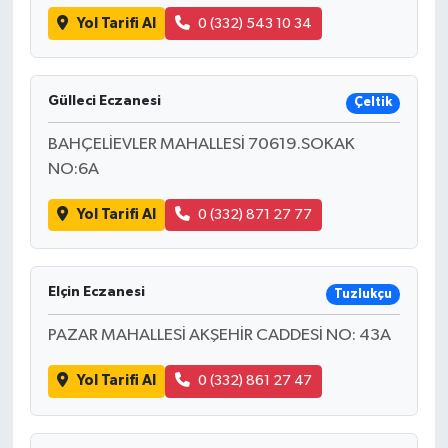
Yol Tarifi Al
0 (332) 543 10 34
Gülleci Eczanesi
Çeltik
BAHÇELİEVLER MAHALLESİ 70619.SOKAK
NO:6A
Yol Tarifi Al
0 (332) 871 27 77
Elçin Eczanesi
Tuzlukçu
PAZAR MAHALLESİ AKŞEHİR CADDESİ NO: 43A
Yol Tarifi Al
0 (332) 861 27 47