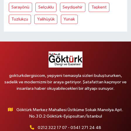
Sarayönü
Selçuklu
Seydişehir
Taşkent
Tuzlukçu
Yalihüyük
Yunak
gokturkdergisicom, yepyeni temasıyla sizleri buluştururken,
sadelik ve modernizmi bir araya getiriyor. Şatafattan kaçınıyor ve
insanlara haber okuyabilecekleri bir altyapı sunuyor.
Göktürk Merkez Mahallesi Üstküme Sokak Manolya Apt.
No.3 D.2 Göktürk-Eyüpsultan/İstanbul
0212 322 17 07 - 0541 271 24 48