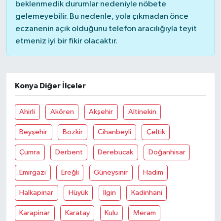
beklenmedik durumlar nedeniyle nöbete
gelemeyebilir. Bu nedenle, yola çıkmadan önce
eczanenin açık olduğunu telefon aracılığıyla teyit
etmeniz iyi bir fikir olacaktır.
Konya Diğer İlçeler
Ahirli
Akören
Akşehir
Altinekin
Beyşehir
Bozkir
Cihanbeyli
Çeltik
Çumra
Derbent
Derebucak
Doğanhisar
Emirgazi
Ereğli
Güneysinir
Hadim
Halkapinar
Hüyük
İlgin
Kadinhani
Karapinar
Karatay
Kulu
Meram