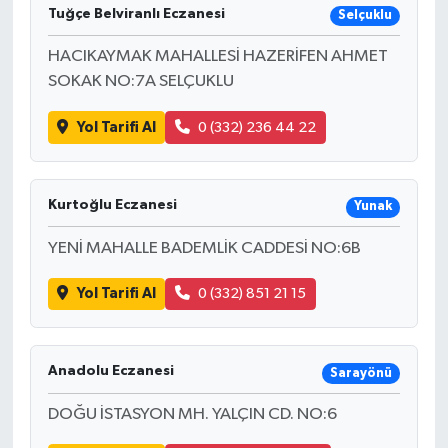
Tuğçe Belviranlı Eczanesi
Selçuklu
HACIKAYMAK MAHALLESİ HAZERİFEN AHMET
SOKAK NO:7A SELÇUKLU
Yol Tarifi Al
0 (332) 236 44 22
Kurtoğlu Eczanesi
Yunak
YENİ MAHALLE BADEMLİK CADDESİ NO:6B
Yol Tarifi Al
0 (332) 851 21 15
Anadolu Eczanesi
Sarayönü
DOĞU İSTASYON MH. YALÇIN CD. NO:6