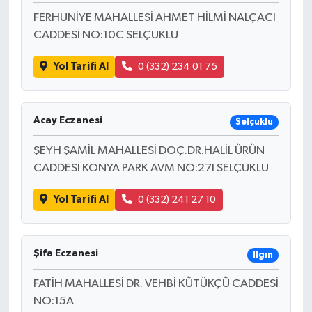
FERHUNİYE MAHALLESİ AHMET HİLMİ NALÇACI
CADDESİ NO:10C SELÇUKLU
Yol Tarifi Al
0 (332) 234 01 75
Acay Eczanesi
Selçuklu
ŞEYH ŞAMİL MAHALLESİ DOÇ.DR.HALİL ÜRÜN
CADDESİ KONYA PARK AVM NO:27I SELÇUKLU
Yol Tarifi Al
0 (332) 241 27 10
Şifa Eczanesi
Ilgın
FATİH MAHALLESİ DR. VEHBİ KÜTÜKÇÜ CADDESİ
NO:15A