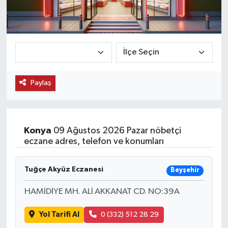
KEMERBURGAZ
KÜLTÜR - SANAT
MAGAZİN
Paylaş
ÖZEL HABER
SAĞLIK
Konya
09 Ağustos 2026 Pazar nöbetçi
eczane adres, telefon ve konumları
SPOR
Tuğçe Akyüz Eczanesi
Beyşehir
TEKNOLOJİ
HAMİDİYE MH. ALİ AKKANAT CD. NO:39A
TİCARET
Yol Tarifi Al
0 (332) 512 28 29
YAŞAM