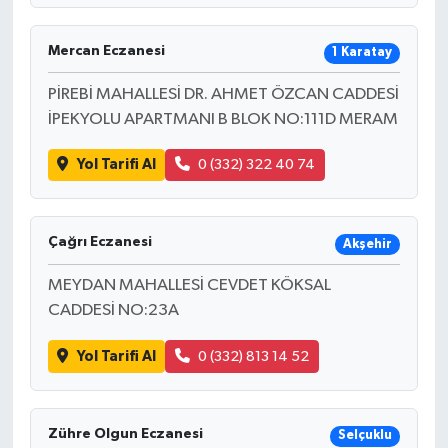
Mercan Eczanesi
1 Karatay
PİREBİ MAHALLESİ DR. AHMET ÖZCAN CADDESİ
İPEKYOLU APARTMANI B BLOK NO:111D MERAM
Yol Tarifi Al
0 (332) 322 40 74
Çağrı Eczanesi
Akşehir
MEYDAN MAHALLESİ CEVDET KÖKSAL
CADDESİ NO:23A
Yol Tarifi Al
0 (332) 813 14 52
Zühre Olgun Eczanesi
Selçuklu