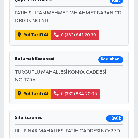
Kulu
FATİH SULTAN MEHMET MH AHMET BARAN CD.
D BLOK NO:5D
Yol Tarifi Al
0 (332) 641 20 30
Batumak Eczanesi
Kadınhanı
TURGUTLU MAHALLESİ KONYA CADDESİ
NO:175A
Yol Tarifi Al
0 (332) 834 20 05
Şifa Eczanesi
Hüyük
ULUPINAR MAHALLESİ FATİH CADDESİ NO:27D