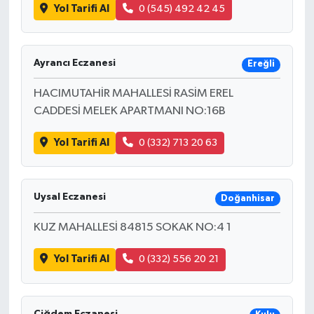
Yol Tarifi Al
0 (545) 492 42 45
Ayrancı Eczanesi
Ereğli
HACIMUTAHİR MAHALLESİ RASİM EREL
CADDESİ MELEK APARTMANI NO:16B
Yol Tarifi Al
0 (332) 713 20 63
Uysal Eczanesi
Doğanhisar
KUZ MAHALLESİ 84815 SOKAK NO:4 1
Yol Tarifi Al
0 (332) 556 20 21
Çiğdem Eczanesi