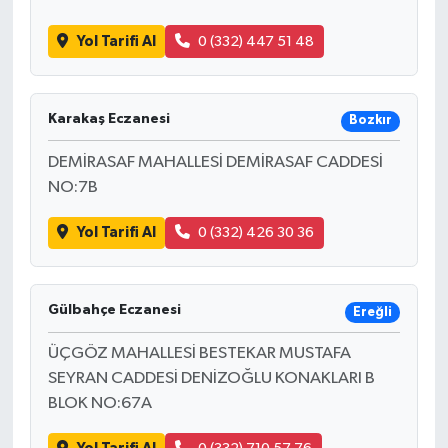
Yol Tarifi Al
0 (332) 447 51 48
Karakaş Eczanesi
Bozkır
DEMİRASAF MAHALLESİ DEMİRASAF CADDESİ
NO:7B
Yol Tarifi Al
0 (332) 426 30 36
Gülbahçe Eczanesi
Ereğli
ÜÇGÖZ MAHALLESİ BESTEKAR MUSTAFA
SEYRAN CADDESİ DENİZOĞLU KONAKLARI B
BLOK NO:67A