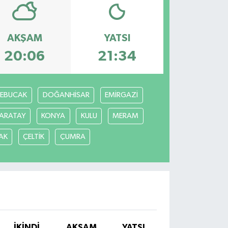
AKŞAM
YATSI
20:06
21:34
REBUCAK
DOĞANHİSAR
EMİRGAZİ
ARATAY
KONYA
KULU
MERAM
AK
ÇELTİK
ÇUMRA
İKINDI
AKŞAM
YATSI