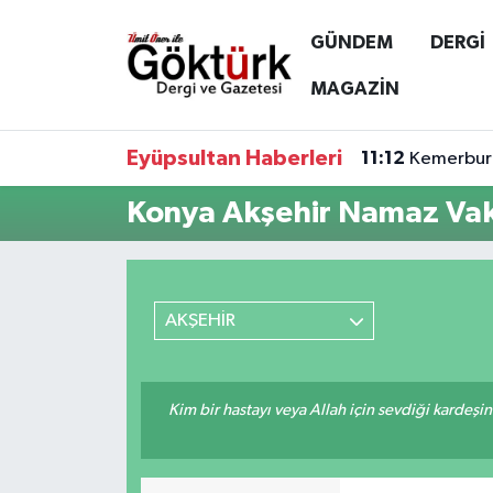
GÜNDEM
DERGİ
Anne Çocuk
Eyüpsultan Hava Durumu
MAGAZİN
BİLİM
Eyüpsultan Trafik Yoğunluk Haritası
Eyüpsultan Haberleri
11:12
Kemerburg
DERGİ
Süper Lig Puan Durumu ve Fikstür
Konya Akşehir Namaz Vaki
DÜNYA
Tüm Manşetler
EĞİTİM
Son Dakika Haberleri
AKŞEHİR
EKONOMİ
Haber Arşivi
Kim bir hastayı veya Allah için sevdiği kardeşi
GÖKTÜRK
GÜNDEM