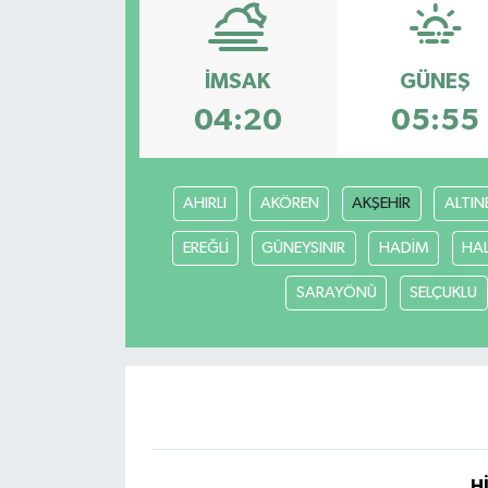
KEMERBURGAZ
İMSAK
GÜNEŞ
KÜLTÜR - SANAT
04:20
05:55
MAGAZİN
AHIRLI
AKÖREN
AKŞEHİR
ALTIN
ÖZEL HABER
EREĞLİ
GÜNEYSINIR
HADİM
HA
SAĞLIK
SARAYÖNÜ
SELÇUKLU
SPOR
TEKNOLOJİ
TİCARET
YAŞAM
H