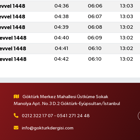
evvel 1448
04:36
06:06
13:03
evvel 1448
04:38
06:07
13:03
evvel 1448
04:39
06:08
13:02
levvel 1448
04:40
06:09
13:02
levvel 1448
04:41
06:10
13:02
levvel 1448
04:42
06:10
13:02
Göktürk Merkez Mahallesi Üstküme Sokak
Manolya Apt. No.3 D.2 Göktürk-Eyüpsultan/İstanbul
0212 322 17 07 - 0541 271 24 48
info@gokturkdergisi.com