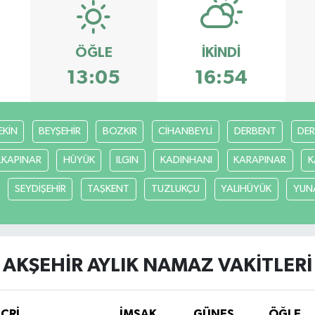
ÖĞLE
İKINDI
13:05
16:54
EKİN
BEYŞEHİR
BOZKIR
CİHANBEYLİ
DERBENT
DE
LKAPINAR
HÜYÜK
ILGIN
KADINHANI
KARAPINAR
K
SEYDİŞEHİR
TAŞKENT
TUZLUKÇU
YALIHÜYÜK
YUN
AKŞEHİR AYLIK NAMAZ VAKITLERI
İCRİ
İMSAK
GÜNEŞ
ÖĞLE