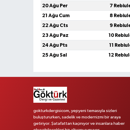
20 Ağu Per
7 Rebiul
21 Ağu Cum
8 Rebiul
22 Ağu Cts
9 Rebiul
23 Ağu Paz
10 Rebiu
24 Ağu Pts
11 Rebiu
25 Ağu Sal
12 Rebiu
gokturkdergisicom, yepyeni temasıyla sizleri
buluştururken, sadelik ve modernizmi bir araya
getiriyor. Şatafattan kaçınıyor ve insanlara haber
okuyabilecekleri bir altyapı sunuyor.