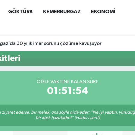
GÖKTÜRK
KEMERBURGAZ
EKONOMİ
az’da 30 yılık imar sorunu çözüme kavuşuyor
tleri
ÖĞLE VAKTINE KALAN SÜRE
01:51:53
ni ziyaret ederse, bir melek, ona şöyle nidâ eder: "Ne iyi yaptın, yürüdü
bir köşk hazırladın!" (Hadis-i şerif)