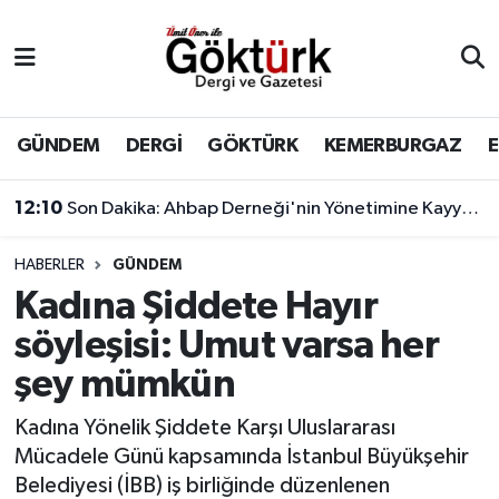
Anne Çocuk
Eyüpsultan Hava Durumu
BİLİM
Eyüpsultan Trafik Yoğunluk Haritası
GÜNDEM
DERGİ
GÖKTÜRK
KEMERBURGAZ
DERGİ
Süper Lig Puan Durumu ve Fikstür
12:10
Son Dakika: Ahbap Derneği'nin Yönetimine Kayyum Atandı
DÜNYA
Tüm Manşetler
HABERLER
GÜNDEM
Kadına Şiddete Hayır
EĞİTİM
Son Dakika Haberleri
söyleşisi: Umut varsa her
EKONOMİ
Haber Arşivi
şey mümkün
GÖKTÜRK
Kadına Yönelik Şiddete Karşı Uluslararası
Mücadele Günü kapsamında İstanbul Büyükşehir
GÜNDEM
Belediyesi (İBB) iş birliğinde düzenlenen