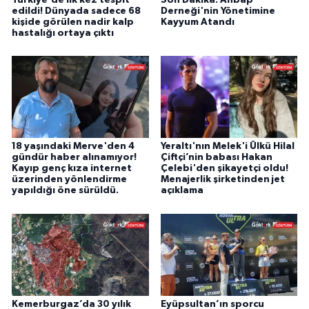
edildi! Dünyada sadece 68
Derneği'nin Yönetimine
kişide görülen nadir kalp
Kayyum Atandı
hastalığı ortaya çıktı
18 yaşındaki Merve'den 4
Yeraltı'nın Melek'i Ülkü Hilal
gündür haber alınamıyor!
Çiftçi’nin babası Hakan
Kayıp genç kıza internet
Çelebi'den şikayetçi oldu!
üzerinden yönlendirme
Menajerlik şirketinden jet
yapıldığı öne sürüldü.
açıklama
Kemerburgaz’da 30 yılık
Eyüpsultan’ın sporcu