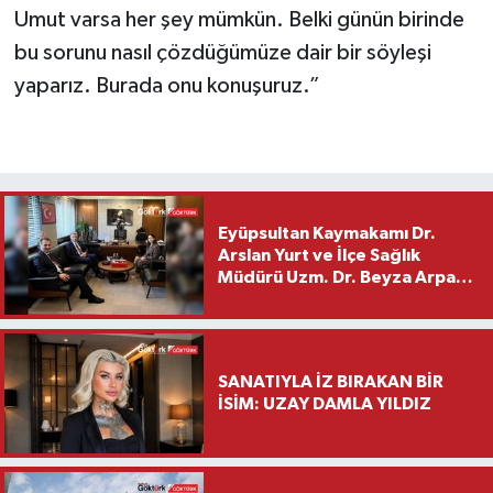
Umut varsa her şey mümkün. Belki günün birinde
bu sorunu nasıl çözdüğümüze dair bir söyleşi
yaparız. Burada onu konuşuruz.”
Eyüpsultan Kaymakamı Dr.
Arslan Yurt ve İlçe Sağlık
Müdürü Uzm. Dr. Beyza Arpacı
Saylar’dan Hayırlı Olsun
Ziyareti
SANATIYLA İZ BIRAKAN BİR
İSİM: UZAY DAMLA YILDIZ