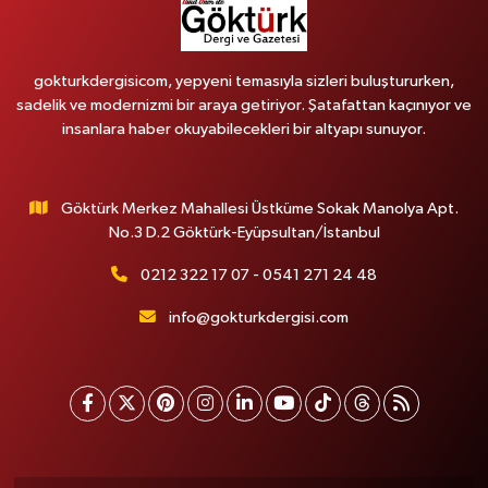
gokturkdergisicom, yepyeni temasıyla sizleri buluştururken,
sadelik ve modernizmi bir araya getiriyor. Şatafattan kaçınıyor ve
insanlara haber okuyabilecekleri bir altyapı sunuyor.
Göktürk Merkez Mahallesi Üstküme Sokak Manolya Apt.
No.3 D.2 Göktürk-Eyüpsultan/İstanbul
0212 322 17 07 - 0541 271 24 48
info@gokturkdergisi.com