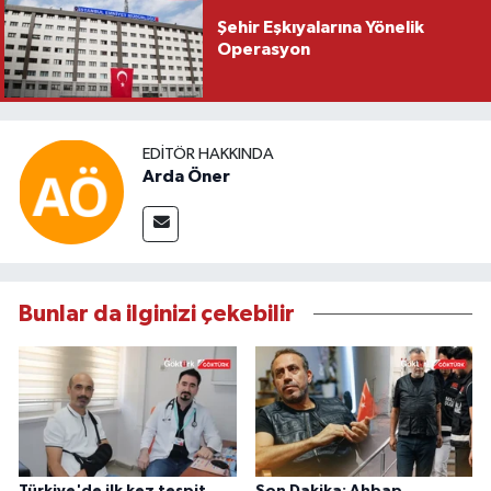
Şehir Eşkıyalarına Yönelik
Operasyon
EDITÖR HAKKINDA
Arda Öner
Bunlar da ilginizi çekebilir
Türkiye'de ilk kez tespit
Son Dakika: Ahbap