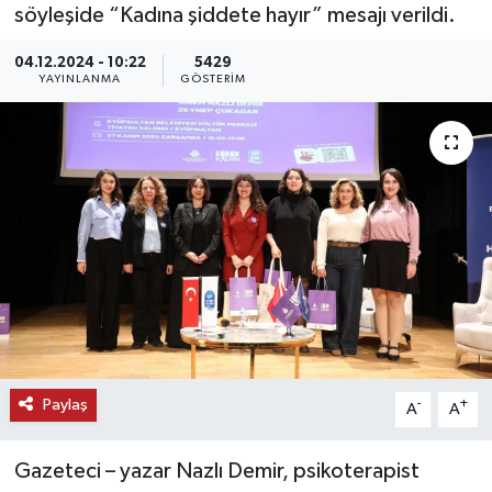
söyleşide “Kadına şiddete hayır” mesajı verildi.
KEMERBURGAZ
04.12.2024 - 10:22
5429
YAYINLANMA
GÖSTERIM
KÜLTÜR - SANAT
MAGAZİN
ÖZEL HABER
SAĞLIK
SPOR
TEKNOLOJİ
Paylaş
-
+
A
A
TİCARET
Gazeteci – yazar Nazlı Demir, psikoterapist
YAŞAM